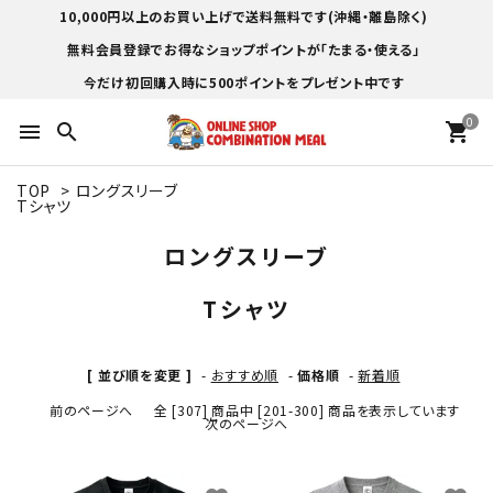
10,000円以上のお買い上げで送料無料です(沖縄・離島除く)
無料会員登録でお得なショップポイントが「たまる・使える」
今だけ初回購入時に500ポイントをプレゼント中です
0
menu
search
shopping_cart
TOP
>
ロングスリーブ
Tシャツ
ロングスリーブ
Tシャツ
[ 並び順を変更 ]
-
おすすめ順
-
価格順
-
新着順
前のページへ
全 [307] 商品中 [201-300] 商品を表示しています
次のページへ