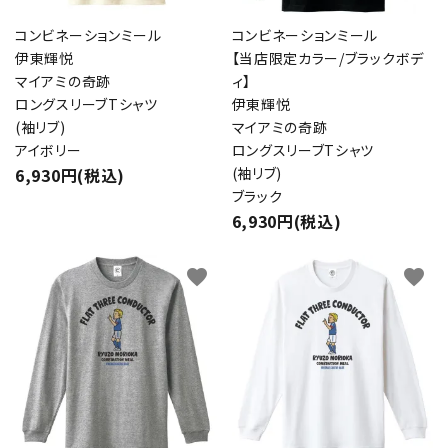
コンビネーションミール
コンビネーションミール
伊東輝悦
【当店限定カラー/ブラックボデ
マイアミの奇跡
ィ】
ロングスリーブTシャツ
伊東輝悦
(袖リブ)
マイアミの奇跡
アイボリー
ロングスリーブTシャツ
6,930円(税込)
(袖リブ)
ブラック
6,930円(税込)
favorite
favorite