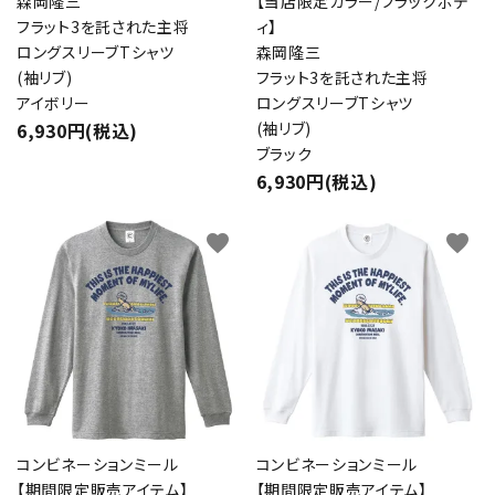
森岡隆三
【当店限定カラー/ブラックボデ
フラット3を託された主将
ィ】
ロングスリーブTシャツ
森岡隆三
(袖リブ)
フラット3を託された主将
アイボリー
ロングスリーブTシャツ
6,930円(税込)
(袖リブ)
ブラック
6,930円(税込)
favorite
favorite
コンビネーションミール
コンビネーションミール
【期間限定販売アイテム】
【期間限定販売アイテム】