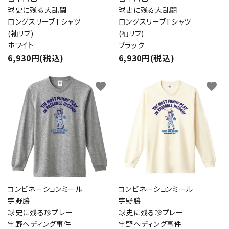
球史に残る大乱闘
球史に残る大乱闘
ロングスリーブTシャツ
ロングスリーブTシャツ
(袖リブ)
(袖リブ)
ホワイト
ブラック
6,930円(税込)
6,930円(税込)
favorite
favorite
close
キーワード
コンビネーションミール
コンビネーションミール
宇野勝
宇野勝
球史に残る珍プレー
球史に残る珍プレー
カテゴリー
宇野ヘディング事件
宇野ヘディング事件