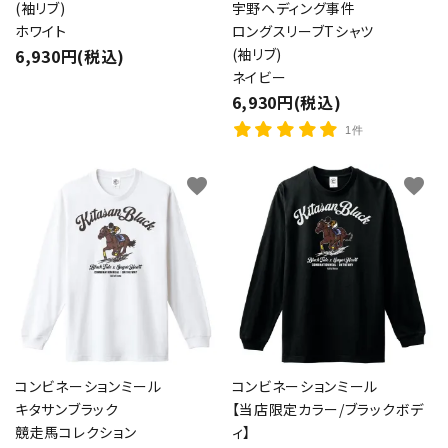
(袖リブ)
宇野ヘディング事件
ホワイト
ロングスリーブTシャツ
6,930円(税込)
(袖リブ)
ネイビー
6,930円(税込)
1件
favorite
favorite
コンビネーションミール
コンビネーションミール
キタサンブラック
【当店限定カラー/ブラックボデ
競走馬コレクション
ィ】