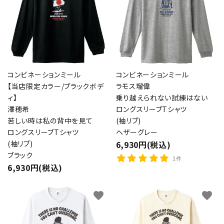
コンビネーションミール
コンビネーションミール
【当店限定カラー/ブラックボデ
ラモス瑠偉
ィ】
乗り越えられない試練はない
澤穂希
ロングスリーブTシャツ
苦しい時は私の背中を見て
(袖リブ)
ロングスリーブTシャツ
ヘザーグレー
(袖リブ)
6,930円(税込)
ブラック
1件
6,930円(税込)
favorite
favorite