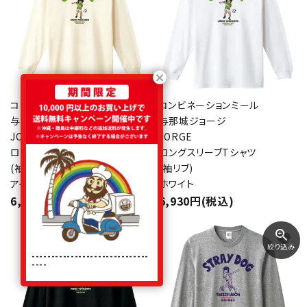
コンビネーションミール
コンビネーションミール
与那城ジョージ
与那城ジョージ
JORGE
JORGE
ロングスリーブTシャツ
ロングスリーブTシャツ
(袖リブ)
(袖リブ)
アイボリー
ホワイト
6,930円(税込)
6,930円(税込)
zoom_in
favorite
favorite
絞り込み
------------------------------
----