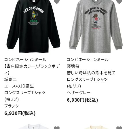
favorite
favorite
コンビネーションミール
コンビネーションミール
【当店限定カラー/ブラックボデ
澤穂希
ィ】
苦しい時は私の背中を見て
城彰二
ロングスリーブTシャツ
エースのJO誕生
(袖リブ)
ロングスリーブTシャツ
ヘザーグレー
(袖リブ)
6,930円(税込)
ブラック
6,930円(税込)
favorite
favorite