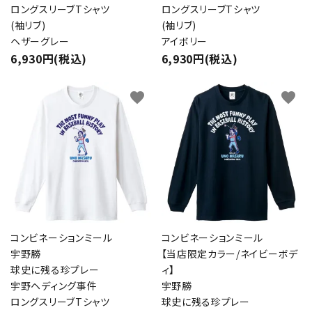
ロングスリーブTシャツ
ロングスリーブTシャツ
(袖リブ)
(袖リブ)
ヘザーグレー
アイボリー
検索する
6,930円(税込)
6,930円(税込)
favorite
favorite
コンビネーションミール
コンビネーションミール
宇野勝
【当店限定カラー/ネイビーボデ
球史に残る珍プレー
ィ】
宇野ヘディング事件
宇野勝
ロングスリーブTシャツ
球史に残る珍プレー