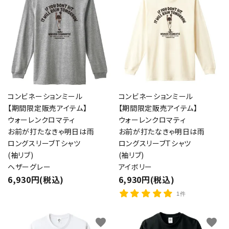
コンビネーションミール
コンビネーションミール
【期間限定販売アイテム】
【期間限定販売アイテム】
ウォーレンクロマティ
ウォーレンクロマティ
お前が打たなきゃ明日は雨
お前が打たなきゃ明日は雨
ロングスリーブTシャツ
ロングスリーブTシャツ
(袖リブ)
(袖リブ)
ヘザーグレー
アイボリー
6,930円(税込)
6,930円(税込)
1件
favorite
favorite