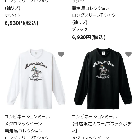
ロングスリーブTシャツ
ソダシ
(袖リブ)
競走馬コレクション
ホワイト
ロングスリーブTシャツ
6,930円(税込)
(袖リブ)
ブラック
6,930円(税込)
favorite
favorite
コンビネーションミール
コンビネーションミール
メジロマックイーン
【当店限定カラー/ブラックボデ
競走馬コレクション
ィ】
ロングスリーブTシャツ
メジロマックイーン