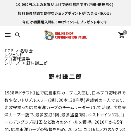
10,000円以上のお買い上げで送料無料です(沖縄・離島除く)
無料会員登録でお得なショップポイントが「たまる・使える」
今だけ初回購入時に500ポイントをプレゼント中です
0
menu
search
shopping_cart
TOP
>
名球会
レジェンド
プロ野球選手
シリーズ
>
野村謙二郎
野村謙二郎
1988年ドラフト1位で広島東洋カープに入団し、日本プロ野球界で
数少ないトリプルスリー(3割、30本、30盗塁)達成者の一人であり、
走攻守揃った広島東洋カープのチームリーダーとして活躍。 広島東
洋カープ一筋で、最多安打3回、最多盗塁3回、ベストナイン3回、ゴ
ールデングラブ賞1回など数々のタイトルを獲得。 2010年から5年
間、広島東洋カープの監督を務め、2013年には16年ぶりのAクラス