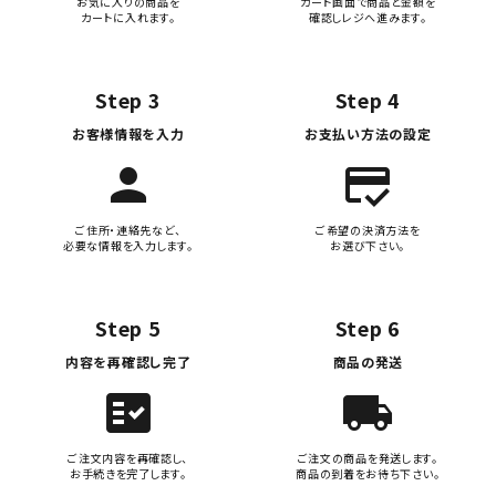
お気に入りの商品を
カート画面で商品と金額を
カートに入れます。
確認しレジへ進みます。
Step 3
Step 4
お客様情報を入力
お支払い方法の設定
person
credit_score
ご住所・連絡先など、
ご希望の決済方法を
必要な情報を入力します。
お選び下さい。
Step 5
Step 6
内容を再確認し完了
商品の発送
fact_check
local_shipping
ご注文内容を再確認し、
ご注文の商品を発送します。
お手続きを完了します。
商品の到着をお待ち下さい。