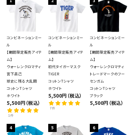
1
2
3
コンビネーションミー
コンビネーションミー
コンビネーションミー
ル
ル
ル
【期間限定販売アイテ
【期間限定販売アイテ
【期間限定販売アイテ
ム】
ム】
ム】
ウォーレンクロマティ
初代タイガーマスク
ウォーレンクロマティ
宮下昌己
TIGER
トレードマークのフー
球史に残る大乱闘
コットンTシャツ
センガム
コットンTシャツ
ホワイト
コットンTシャツ
5,500円（税込）
ホワイト
ブラック
5,500円（税込）
5,500円（税込）
7件
1件
4
5
6