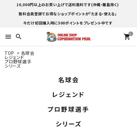
10,000円以上のお買い上げで送料無料です(沖縄・離島除く)
無料会員登録でお得なショップポイントが「たまる・使える」
今だけ初回購入時に500ポイントをプレゼント中です
0
menu
search
shopping_cart
TOP
>
名球会
レジェンド
プロ野球選手
シリーズ
名球会
レジェンド
プロ野球選手
シリーズ