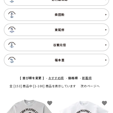
柴田勲
東尾修
谷繁元信
福本豊
[ 並び順を変更 ]
-
おすすめ順
-
価格順
-
新着順
全 [153] 商品中 [1-100] 商品を表示しています
次のページへ
favorite
favorite