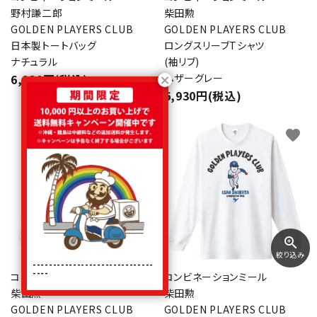
野村謙二郎
柴田勲
GOLDEN PLAYERS CLUB
GOLDEN PLAYERS CLUB
日本製トートバッグ
ロングスリーブTシャツ
ナチュラル
(袖リブ)
6,930円(税込)
ヘザーグレー
6,930円(税込)
favorite
favorite
zoom_in
絞り込み
------------------------------
----
コンビネーションミール
コンビネーションミール
柴田勲
柴田勲
GOLDEN PLAYERS CLUB
GOLDEN PLAYERS CLUB