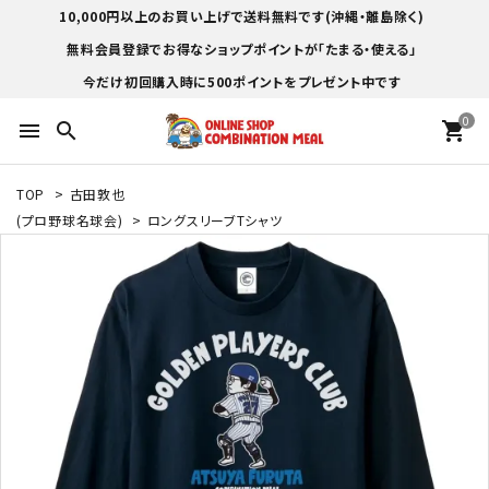
10,000円以上のお買い上げで送料無料です(沖縄・離島除く)
無料会員登録でお得なショップポイントが「たまる・使える」
今だけ初回購入時に500ポイントをプレゼント中です
0
menu
search
shopping_cart
TOP
>
古田敦也
(プロ野球名球会)
>
ロングスリーブTシャツ