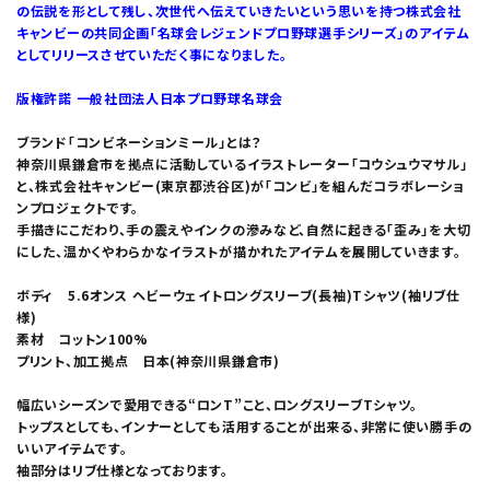
の伝説を形として残し、次世代へ伝えていきたいという思いを持つ株式会社
キャンビーの共同企画「名球会レジェンドプロ野球選手シリーズ」のアイテム
としてリリースさせていただく事になりました。
版権許諾 一般社団法人日本プロ野球名球会
ブランド「コンビネーションミール」とは？
神奈川県鎌倉市を拠点に活動しているイラストレーター「コウシュウマサル」
と、株式会社キャンビー(東京都渋谷区)が「コンビ」を組んだコラボレーショ
ンプロジェクトです。
手描きにこだわり、手の震えやインクの滲みなど、自然に起きる「歪み」を大切
にした、温かくやわらかなイラストが描かれたアイテムを展開していきます。
ボディ 5.6オンス ヘビーウェイトロングスリーブ(長袖)Tシャツ(袖リブ仕
様)
素材 コットン100%
プリント、加工拠点 日本(神奈川県鎌倉市)
幅広いシーズンで愛用できる“ロンT”こと、ロングスリーブTシャツ。
トップスとしても、インナーとしても活用することが出来る、非常に使い勝手の
いいアイテムです。
袖部分はリブ仕様となっております。