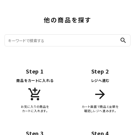
他の商品を探す
search
Step 1
Step 2
商品をカートに入れる
レジへ進む
add_shopping_cart
arrow_forward
お気に入りの商品を
カート画面で商品と金額を
カートに入れます。
確認しレジへ進みます。
Step 3
Step 4