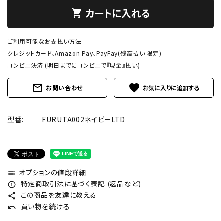
カートに入れる
shopping_cart
ご利用可能なお支払い方法
クレジットカード、Amazon Pay、PayPay(残高払い 限定)
コンビニ決済 (明日までにコンビニで『現金』払い)
mail_outline
favorite
お問い合わせ
型番:
FURUTA002ネイビーLTD
オプションの値段詳細
toc
特定商取引法に基づく表記 (返品など)
error_outline
この商品を友達に教える
share
買い物を続ける
undo