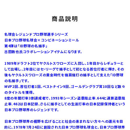
商品説明
名球会レジェンドプロ野球選手シリーズ
日本プロ野球名球会×コンビネーションミール
第4弾は「ID野球の名捕手」
古田敦也氏コラボレーションアイテムになります。
1989年ドラフト2位でヤクルトスワローズに入団し、1年目からレギュラーと
して出場し、2年目にはセ・リーグで捕手として初となる首位打者に輝き、その
後もヤクルトスワローズの黄金時代を強肩強打の捕手として支えた「ID野球
の名捕手」です。
MVP2回、首位打者1回、ベストナイン9回、ゴールデングラブ賞10回など数々
のタイトルを獲得。
8度の年間打率3割達成者で、1993年シーズン盗塁阻止率.644と通算盗塁阻
止率.462は日本記録、さらに捕手としての生涯打率の日本記録保持者という
日本プロ野球界のレジェンドです。
日本プロ野球界の裾野を広げることと社会の恵まれない方々への還元を目
的に、1978年7月24日に創設された日本プロ野球名球会と、日本プロ野球界