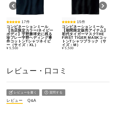
17件
15件
コンビネーションミール
コンビネーションミール
【当店限定カラー/ネイビー
【期間限定販売アイテム】
ボディ】宇野勝球史に残る
初代タイガーマスクTHE
珍プレー宇野ヘディング事
FIRST TIGER MASKコッ
件コットンTシャツネイビ
トンTシャツブラック（サ
ー（サイズ：XL）
イズ：M）
¥ 5,500
¥ 5,500
レビュー・口コミ
レビューを書く
質問する
レビュー
Q&A