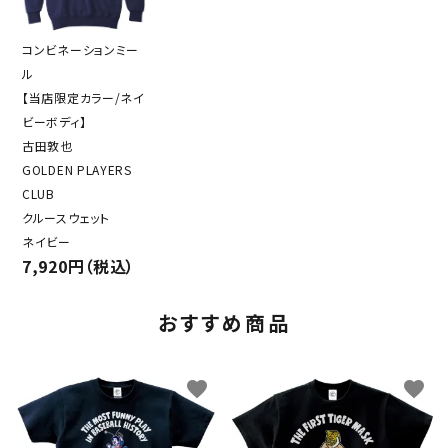
コンビネーションミー
ル
【当店限定カラー/ネイ
ビーボディ】
古田敦也
GOLDEN PLAYERS
CLUB
クルースウェット
ネイビー
7,920円（税込）
おすすめ商品
favorite
favorite