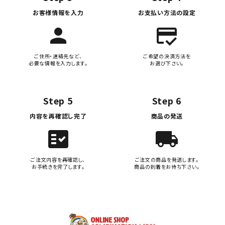
お客様情報を入力
お支払い方法の設定
person
credit_score
ご住所・連絡先など、
ご希望の決済方法を
必要な情報を入力します。
お選び下さい。
Step 5
Step 6
内容を再確認し完了
商品の発送
fact_check
local_shipping
ご注文内容を再確認し、
ご注文の商品を発送します。
お手続きを完了します。
商品の到着をお待ち下さい。