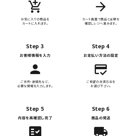
add_shopping_cart
arrow_forward
お気に入りの商品を
カート画面で商品と金額を
カートに入れます。
確認しレジへ進みます。
Step 3
Step 4
お客様情報を入力
お支払い方法の設定
person
credit_score
ご住所・連絡先など、
ご希望の決済方法を
必要な情報を入力します。
お選び下さい。
Step 5
Step 6
内容を再確認し完了
商品の発送
fact_check
local_shipping