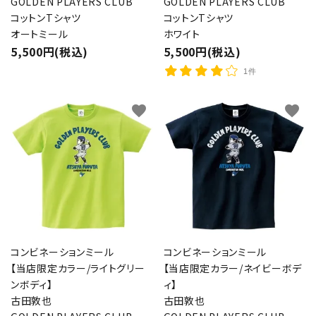
GOLDEN PLAYERS CLUB
GOLDEN PLAYERS CLUB
コットンTシャツ
コットンTシャツ
オートミール
ホワイト
5,500円(税込)
5,500円(税込)
1件
favorite
favorite
コンビネーションミール
コンビネーションミール
【当店限定カラー/ライトグリー
【当店限定カラー/ネイビーボデ
ンボディ】
ィ】
古田敦也
古田敦也