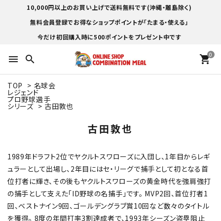
10,000円以上のお買い上げで送料無料です(沖縄・離島除く)
無料会員登録でお得なショップポイントが「たまる・使える」
今だけ初回購入時に500ポイントをプレゼント中です
0
menu
search
shopping_cart
TOP
>
名球会
レジェンド
プロ野球選手
シリーズ
>
古田敦也
古田敦也
1989年ドラフト2位でヤクルトスワローズに入団し、1年目からレギ
ュラーとして出場し、2年目にはセ・リーグで捕手として初となる首
位打者に輝き、その後もヤクルトスワローズの黄金時代を強肩強打
の捕手として支えた「ID野球の名捕手」です。 MVP2回、首位打者1
回、ベストナイン9回、ゴールデングラブ賞10回など数々のタイトル
を獲得。 8度の年間打率3割達成者で、1993年シーズン盗塁阻止