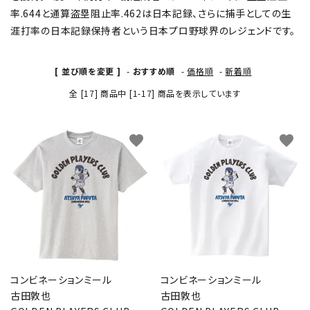
率.644と通算盗塁阻止率.462は日本記録、さらに捕手としての生
涯打率の日本記録保持者という日本プロ野球界のレジェンドです。
[ 並び順を変更 ]
-
おすすめ順
-
価格順
-
新着順
全 [17] 商品中 [1-17] 商品を表示しています
favorite
favorite
コンビネーションミール
コンビネーションミール
古田敦也
古田敦也