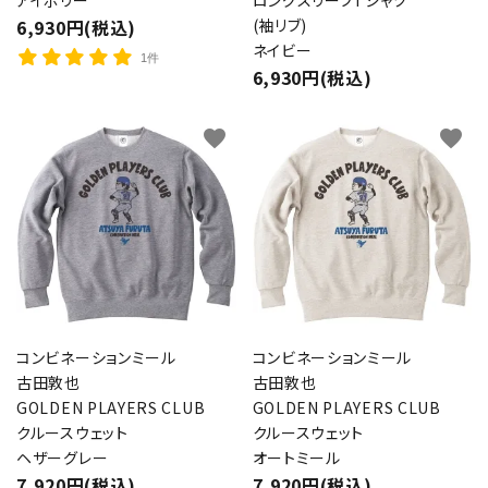
アイボリー
ロングスリーブTシャツ
6,930円(税込)
(袖リブ)
ネイビー
1件
6,930円(税込)
favorite
favorite
コンビネーションミール
コンビネーションミール
古田敦也
古田敦也
GOLDEN PLAYERS CLUB
GOLDEN PLAYERS CLUB
クルースウェット
クルースウェット
ヘザーグレー
オートミール
7,920円(税込)
7,920円(税込)