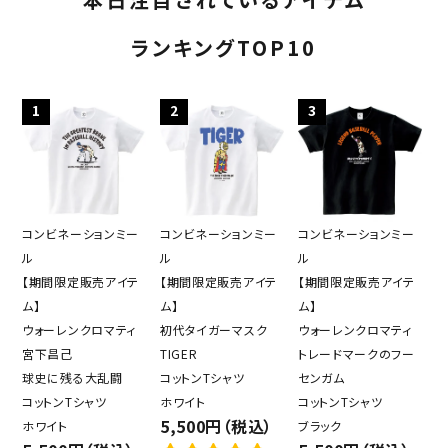
ランキングTOP10
1
2
3
コンビネーションミー
コンビネーションミー
コンビネーションミー
ル
ル
ル
【期間限定販売アイテ
【期間限定販売アイテ
【期間限定販売アイテ
ム】
ム】
ム】
ウォーレンクロマティ
初代タイガーマスク
ウォーレンクロマティ
宮下昌己
TIGER
トレードマークのフー
球史に残る大乱闘
コットンTシャツ
センガム
コットンTシャツ
ホワイト
コットンTシャツ
5,500円（税込）
ホワイト
ブラック