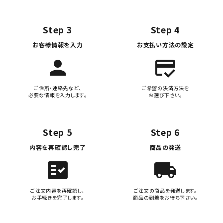
Step 3
Step 4
お客様情報を入力
お支払い方法の設定
person
credit_score
ご住所・連絡先など、
ご希望の決済方法を
必要な情報を入力します。
お選び下さい。
Step 5
Step 6
内容を再確認し完了
商品の発送
fact_check
local_shipping
ご注文内容を再確認し、
ご注文の商品を発送します。
お手続きを完了します。
商品の到着をお待ち下さい。