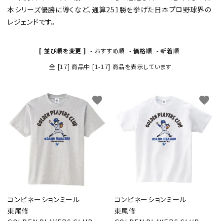
本シリーズ優勝に導くなど、通算251勝を挙げた日本プロ野球界の
レジェンドです。
[ 並び順を変更 ]
-
おすすめ順
-
価格順
-
新着順
全 [17] 商品中 [1-17] 商品を表示しています
favorite
favorite
コンビネーションミール
コンビネーションミール
東尾修
東尾修