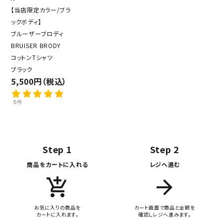
【当店限定カラー/ブラ
ックボディ】
ブルーザーブロディ
BRUISER BRODY
コットンTシャツ
ブラック
5,500円（税込）
5件
Step 1
Step 2
商品をカートに入れる
レジへ進む
add_shopping_cart
arrow_forward
お気に入りの商品を
カート画面で商品と金額を
カートに入れます。
確認しレジへ進みます。