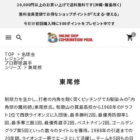
10,000円以上のお買い上げで送料無料です(沖縄・離島除く)
無料会員登録でお得なショップポイントが「たまる・使える」
今だけ初回購入時に500ポイントをプレゼント中です
0
menu
search
shopping_cart
TOP
>
名球会
レジェンド
プロ野球選手
シリーズ
>
東尾修
東尾修
制球力を生かし、打者の内角を鋭く突くピッチングでお馴染みの「内
角球の魔術師」東尾修氏。 和歌山の箕島高校から1968年のドラフ
ト1位で西鉄ライオンズに入団後、最多勝利2回、最優秀防御率1
回、最多奪三振1回、最優秀選手2回、ベストナイン2回、ゴールデン
グラブ賞5回といった数々のタイトルを獲得。 1988年の引退までの
20年間、ライオンズ一筋でエースとして活躍し、チームを5回もの日