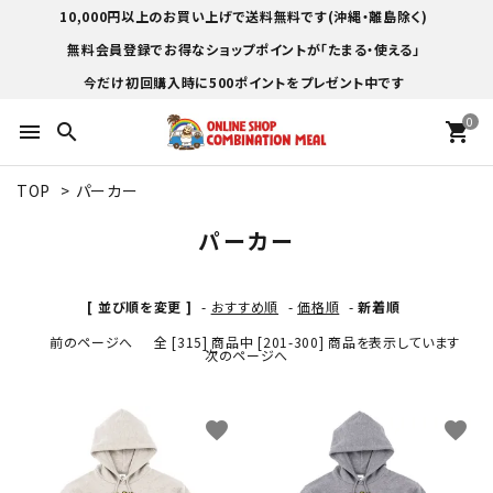
10,000円以上のお買い上げで送料無料です(沖縄・離島除く)
無料会員登録でお得なショップポイントが「たまる・使える」
今だけ初回購入時に500ポイントをプレゼント中です
0
menu
search
shopping_cart
TOP
>
パーカー
パーカー
[ 並び順を変更 ]
-
おすすめ順
-
価格順
-
新着順
前のページへ
全 [315] 商品中 [201-300] 商品を表示しています
次のページへ
favorite
favorite