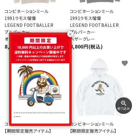
コンビネーションミール
コンビネーションミール
1991ラモス瑠偉
1991ラモス瑠偉
LEGEND FOOTBALLER
LEGEND FOOTBALLER
プルパーカー
プルパーカー
オートミール
ヘザーグレー
8,800円(税込)
8,800円(税込)
favorite
favorite
zoom_in
絞り込み
------------------------------
----
コンビネーションミール
コンビネーションミール
【期間限定販売アイテム】
【期間限定販売アイテム】