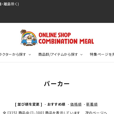
・離島除く)
ラクターから探す
商品群/アイテムから探す
特集ページを
レジェンドプロ野球選手シリーズ
リーブTシャツ
ージ
レジェンドプロレスラーシリーズ
ポロシャツ
特集ページ
ディング事件
球史に残る伝説シリーズ
パーカー
ンドサッカー選手シリーズ
バッグ
競走馬コレクション
KIDSサイズ
[ 並び順を変更 ]
-
おすすめ順
-
価格順
-
新着順
ニメーションコレクション
カジュアルフットボールスタイル
全 [315] 商品中 [1-100] 商品を表示しています
次のページへ