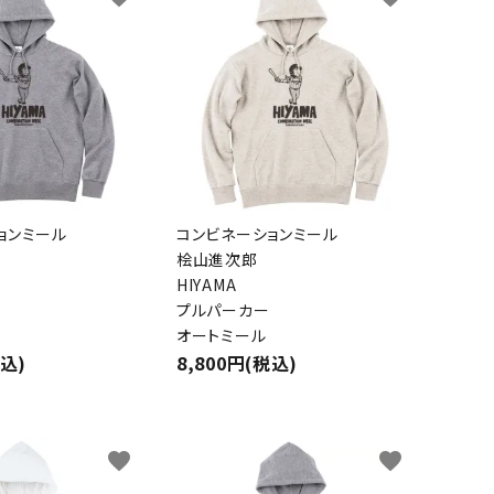
ョンミール
コンビネーションミール
桧山進次郎
HIYAMA
プルパーカー
オートミール
税込)
8,800円(税込)
favorite
favorite