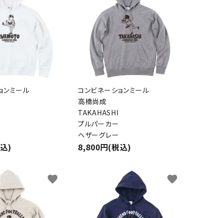
ョンミール
コンビネーションミール
高橋尚成
TAKAHASHI
プルパーカー
close
ヘザーグレー
税込)
8,800円(税込)
favorite
favorite