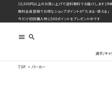
10,000円以上のお買い上げで送料無料でお届けします(沖縄
無料会員登録でお得なショップポイントが「たまる・使える」
今だけ初回購入時に500ポイントをプレゼント中です
menu
search
選手/キャ
TOP
>
パーカー
プロ野球選手コレクション
Tシャツ
特集ページ
名球会
ロングス
特集ペ
ウォーレン･クロマティ
宇野ヘ
日本プロサッカー選手会シリーズ
パーカー
レジェ
トート
特集ページ
競走馬コレクション
水泳競技選手コレクション
期間限定販売アイテム
ジャパ