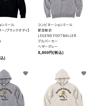
ョンミール
コンビネーションミール
ラー/ブラックボディ】
都並敏史
LEGEND FOOTBALLER
A
プルパーカー
ヘザーグレー
8,800円(税込)
税込)
favorite
favorite