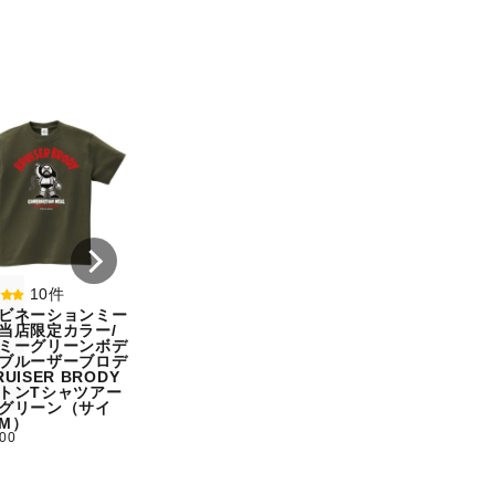
8件
7件
コンビネーションミー
コンビネーション
ル宇野勝球史に残る珍
ル【期間限定販売
プレー宇野ヘディング
テム】初代タイガ
事件コットンTシャツ
スクTIGERコット
オートミール（サイ
シャツホワイト（
ズ：L）
ズ：L）
¥ 5,500
¥ 5,500
10件
ビネーションミー
当店限定カラー/
ミーグリーンボデ
ブルーザーブロデ
UISER BRODY
トンTシャツアー
グリーン（サイ
M）
500