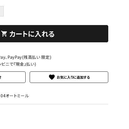
＋
カートに入れる
shopping_cart
ay、PayPay(残高払い 限定)
ンビニで『現金』払い)
favorite
せ
I004オートミール