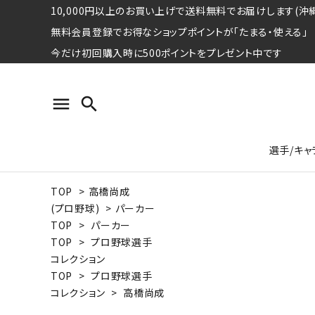
10,000円以上のお買い上げで送料無料でお届けします(沖縄
無料会員登録でお得なショップポイントが「たまる・使える」
今だけ初回購入時に500ポイントをプレゼント中です
menu
search
選手/キャ
TOP
>
高橋尚成
プロ野球選手コレクション
Tシャツ
特集ページ
名球会
ロングス
特集ペ
(プロ野球)
>
パーカー
ウォーレン･クロマティ
宇野ヘ
TOP
>
パーカー
TOP
>
プロ野球選手
日本プロサッカー選手会シリーズ
パーカー
レジェ
トート
コレクション
特集ページ
TOP
>
プロ野球選手
競走馬コレクション
コレクション
>
高橋尚成
水泳競技選手コレクション
期間限定販売アイテム
ジャパ