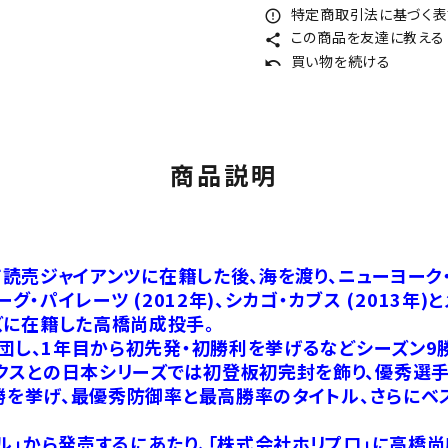
特定商取引法に基づく表記
error_outline
この商品を友達に教える
share
買い物を続ける
undo
商品説明
て読売ジャイアンツに在籍した後、海を渡り、ニューヨーク・メ
バーグ・パイレーツ (2012年)、シカゴ・カブス (2013年
ズに在籍した高橋尚成投手。
団し、1年目から初先発・初勝利を挙げるなどシーズン9勝
クスとの日本シリーズでは初登板初完封を飾り、優秀選手
4勝を挙げ、最優秀防御率と最高勝率のタイトル、さらにベ
ル」から発売するにあたり、「株式会社ホリプロ」に高橋尚