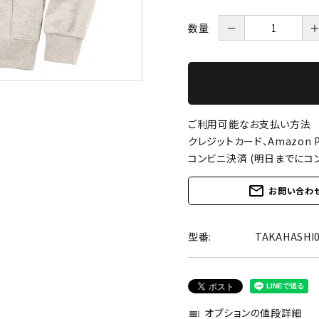
数量
－
ご利用可能なお支払い方法
クレジットカード、Amazon P
コンビニ決済 (明日までにコ
mail_outline
お問い合わ
型番:
TAKAHASH
オプションの値段詳細
toc