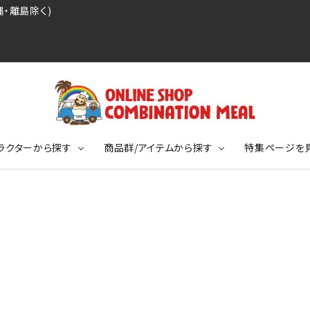
・離島除く)
ラクターから探す
商品群/アイテムから探す
特集ページを
レジェンドプロ野球選手シリーズ
リーブTシャツ
ージ
レジェンドプロレスラーシリーズ
ポロシャツ
特集ページ
ディング事件
球史に残る伝説シリーズ
ンドサッカー選手シリーズ
バッグ
競走馬コレクション
KIDSサイズ
ニメーションコレクション
カジュアルフットボールスタイル