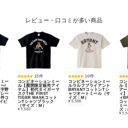
レビュー・口コミが多い商品
15件
10件
ンミー
コンビネーションミー
コンビネーションミー
コン
ー/
ル【期間限定販売アイ
ルラルフブライアント
ル【
】宇野
テム】初代タイガーマ
BRYANTコットンTシ
アー
プレー
スクTHE FIRST
ャツオートミール（サ
ィ】
事件コ
TIGER MASKコット
イズ：M）
ィBR
イビ
ンTシャツブラック
¥ 5,500
コッ
）
（サイズ：M）
ミー
¥ 5,500
ズ：
¥ 5,