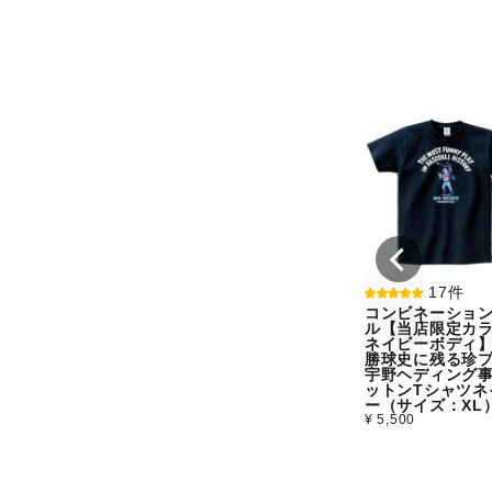
17件
コンビネーショ
ル【当店限定カラ
ネイビーボディ
勝球史に残る珍
宇野ヘディング
ットンTシャツネ
ー（サイズ：XL
¥ 5,500