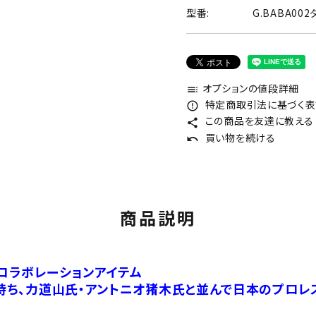
型番:
G.BABA00
オプションの値段詳細
toc
特定商取引法に基づく表記
error_outline
この商品を友達に教える
share
買い物を続ける
undo
商品説明
コラボレーションアイテム
ち、力道山氏・アントニオ猪木氏と並んで日本のプロレ