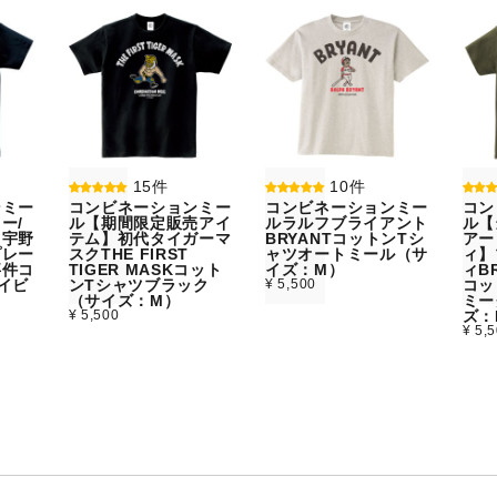
15件
10件
ンミー
コンビネーションミー
コンビネーションミー
コン
ー/
ル【期間限定販売アイ
ルラルフブライアント
ル【
】宇野
テム】初代タイガーマ
BRYANTコットンTシ
アー
プレー
スクTHE FIRST
ャツオートミール（サ
ィ】
事件コ
TIGER MASKコット
イズ：M）
ィBR
イビ
ンTシャツブラック
¥ 5,500
コッ
）
（サイズ：M）
ミー
¥ 5,500
ズ：
¥ 5,