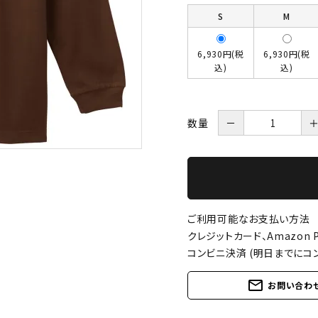
S
M
6,930円(税
6,930円(税
込)
込)
数量
－
ご利用可能なお支払い方法
クレジットカード、Amazon P
コンビニ決済 (明日までにコ
mail_outline
お問い合わ