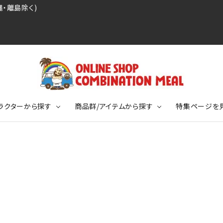
・離島除く)
ラクターから探す
商品群/アイテムから探す
特集ページを
レジェンドプロ野球選手シリーズ
リーブTシャツ
ージ
レジェンドプロレスラーシリーズ
ポロシャツ
特集ページ
ディング事件
球史に残る伝説シリーズ
ンドサッカー選手シリーズ
バッグ
競走馬コレクション
KIDSサイズ
ニメーションコレクション
カジュアルフットボールスタイル