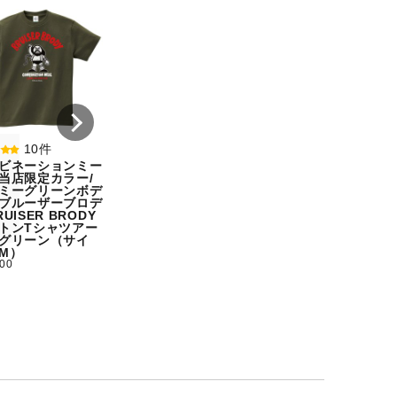
8件
7件
コンビネーションミー
コンビネーション
ル宇野勝球史に残る珍
ル【期間限定販売
プレー宇野ヘディング
テム】初代タイガ
事件コットンTシャツ
スクTIGERコット
オートミール（サイ
シャツホワイト（
ズ：M）
ズ：XXL）
¥ 5,500
¥ 5,500
10件
ビネーションミー
当店限定カラー/
ミーグリーンボデ
ブルーザーブロデ
UISER BRODY
トンTシャツアー
グリーン（サイ
M）
500