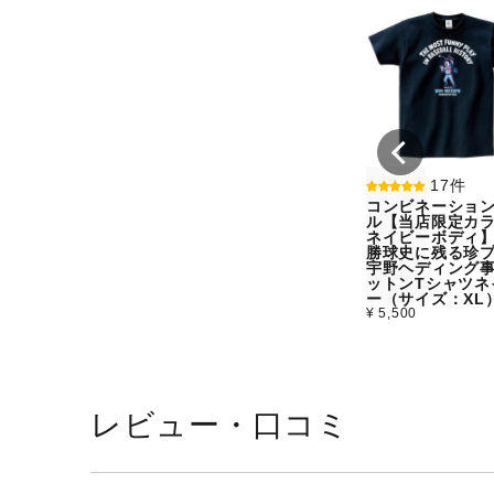
17件
コンビネーショ
ル【当店限定カラ
ネイビーボディ
勝球史に残る珍
宇野ヘディング
ットンTシャツネ
ー（サイズ：XL
¥ 5,500
レビュー・口コミ