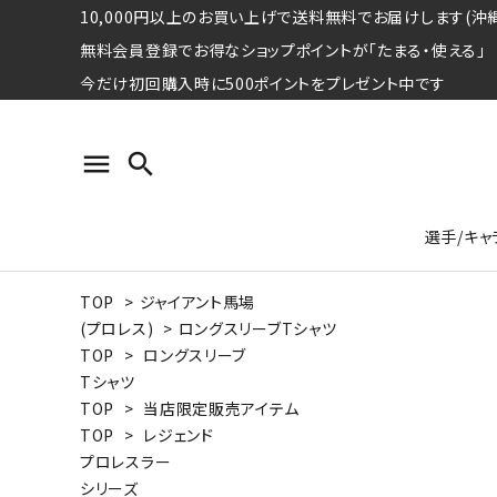
10,000円以上のお買い上げで送料無料でお届けします(沖縄
無料会員登録でお得なショップポイントが「たまる・使える」
今だけ初回購入時に500ポイントをプレゼント中です
menu
search
選手/キャ
TOP
>
ジャイアント馬場
プロ野球選手コレクション
Tシャツ
特集ページ
名球会
ロングス
特集ペ
(プロレス)
>
ロングスリーブTシャツ
ウォーレン･クロマティ
宇野ヘ
TOP
>
ロングスリーブ
Tシャツ
日本プロサッカー選手会シリーズ
パーカー
レジェ
トート
TOP
>
当店限定販売アイテム
特集ページ
TOP
>
レジェンド
競走馬コレクション
プロレスラー
水泳競技選手コレクション
期間限定販売アイテム
ジャパ
シリーズ