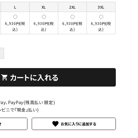
L
XL
2XL
3XL
6,930円(税
6,930円(税
6,930円(税
6,930円(税
込)
込)
込)
込)
＋
カートに入れる
shopping_cart
ay、PayPay(残高払い 限定)
ンビニで『現金』払い)
favorite
せ