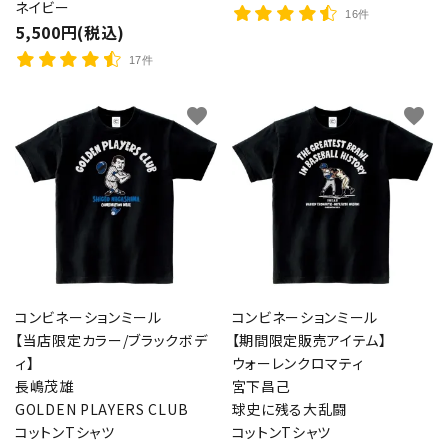
ネイビー
16件
5,500円(税込)
17件
favorite
favorite
コンビネーションミール
コンビネーションミール
【当店限定カラー/ブラックボデ
【期間限定販売アイテム】
ィ】
ウォーレンクロマティ
長嶋茂雄
宮下昌己
GOLDEN PLAYERS CLUB
球史に残る大乱闘
コットンTシャツ
コットンTシャツ