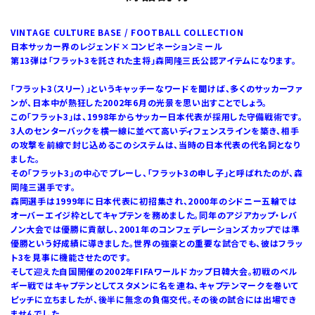
VINTAGE CULTURE BASE / FOOTBALL COLLECTION
日本サッカー界のレジェンド×コンビネーションミール
第13弾は「フラット3を託された主将」森岡隆三氏公認アイテムになります。
「フラット3（スリー）」というキャッチーなワードを聞けば、多くのサッカーファ
ンが、日本中が熱狂した2002年6月の光景を思い出すことでしょう。
この「フラット3」は、1998年からサッカー日本代表が採用した守備戦術です。
3人のセンターバックを横一線に並べて高いディフェンスラインを築き、相手
の攻撃を前線で封じ込めるこのシステムは、当時の日本代表の代名詞となり
ました。
その「フラット3」の中心でプレーし、「フラット3の申し子」と呼ばれたのが、森
岡隆三選手です。
森岡選手は1999年に日本代表に初招集され、2000年のシドニー五輪では
オーバーエイジ枠としてキャプテンを務めました。同年のアジアカップ・レバ
ノン大会では優勝に貢献し、2001年のコンフェデレーションズカップでは準
優勝という好成績に導きました。世界の強豪との重要な試合でも、彼はフラッ
ト3を見事に機能させたのです。
そして迎えた自国開催の2002年FIFAワールドカップ日韓大会。初戦のベル
ギー戦ではキャプテンとしてスタメンに名を連ね、キャプテンマークを巻いて
ピッチに立ちましたが、後半に無念の負傷交代。その後の試合には出場でき
ませんでした。