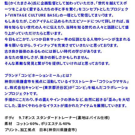
監(かくたまさみ)氏に企画監督として加わっていただき、「世代を越えてスポ
ーツをこよなく愛する人たちの手と手を繋ぐ」をコンセプトとしたプロジェク
ト「VINTAGE CULTURE BASE」の一環として発信してまいります。
もしあなたが、このアイテムに込められたエピソードについて詳しければ、当
時を知らない世代の人々に伝えたり、当時を知る世代の人々と話題にして盛
り上がっていただけたらと思います。
今日もどこかで、いつか日本サッカー界の伝説となる人物やシーンが生まれる
事を願いながら、ラインナップを充実させていきたいと思っております。
古き良き価値のあるものには新しい時代の学びがあります。
あなたの懐かしさが、誰かの新しさかもしれません。
そんな素敵な発見と繋がりを提供していければと思っております。
ブランド「コンビネーションミール」とは？
神奈川県鎌倉市を拠点に活動しているイラストレーター「コウシュウマサル」
と、株式会社キャンビー(東京都渋谷区)が「コンビ」を組んだコラボレーショ
ンプロジェクトです。
手描きにこだわり、手の震えやインクの滲みなど、自然に起きる「歪み」を大切
にした、温かくやわらかなイラストが描かれたアイテムを展開していきます。
ボディ 9.7オンス スタンダードトレーナー(裏地はパイル仕様)
素材 コットン60%、ポリエステル40%
プリント、加工拠点 日本(神奈川県鎌倉市)