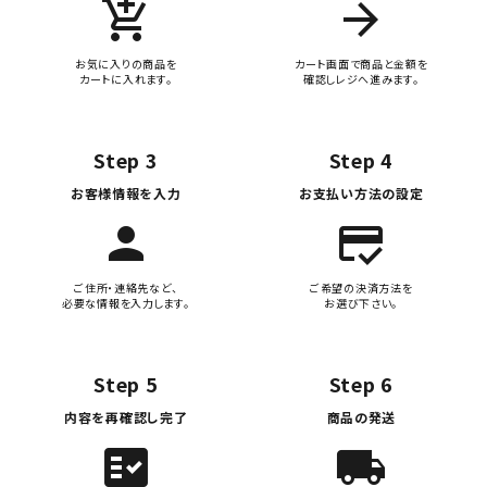
add_shopping_cart
arrow_forward
お気に入りの商品を
カート画面で商品と金額を
カートに入れます。
確認しレジへ進みます。
Step 3
Step 4
お客様情報を入力
お支払い方法の設定
person
credit_score
ご住所・連絡先など、
ご希望の決済方法を
必要な情報を入力します。
お選び下さい。
Step 5
Step 6
内容を再確認し完了
商品の発送
fact_check
local_shipping