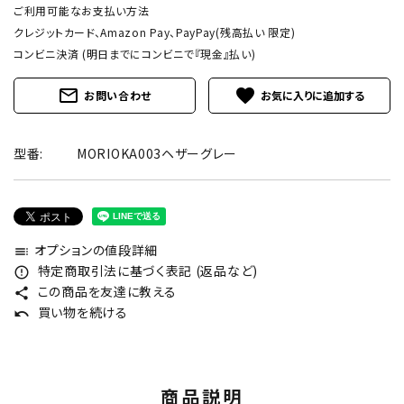
ご利用可能なお支払い方法
クレジットカード、Amazon Pay、PayPay(残高払い 限定)
コンビニ決済 (明日までにコンビニで『現金』払い)
mail_outline
favorite
お問い合わせ
型番:
MORIOKA003ヘザーグレー
オプションの値段詳細
toc
特定商取引法に基づく表記 (返品など)
error_outline
この商品を友達に教える
share
買い物を続ける
undo
商品説明