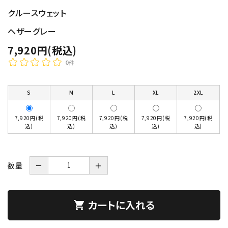
クルースウェット
ヘザーグレー
7,920円(税込)
0件
S
M
L
XL
2XL
7,920円(税
7,920円(税
7,920円(税
7,920円(税
7,920円(税
込)
込)
込)
込)
込)
数量
－
＋
カートに入れる
shopping_cart