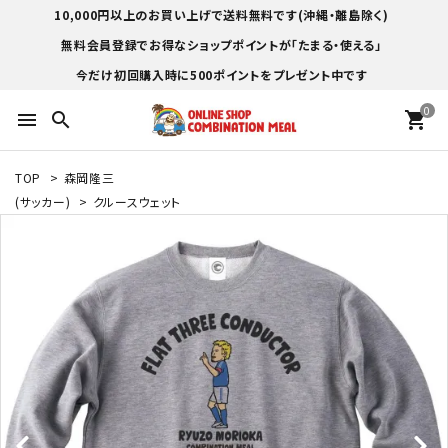
10,000円以上のお買い上げで送料無料です(沖縄・離島除く)
無料会員登録でお得なショップポイントが「たまる・使える」
今だけ初回購入時に500ポイントをプレゼント中です
0
menu
search
shopping_cart
TOP
>
森岡隆三
(サッカー)
>
クルースウェット