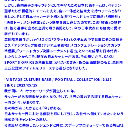
しかし、森岡選手がキャプテンとして率いたこの日本代表チームは、ベテラン
選手たちが積極的にチームを支え、強い一体感と結束力を持つチームとなり
ました。そして日本サッカー史上初となる「ワールドカップ初勝点」「初勝利」
「決勝トーナメント進出」という快挙を成し遂げたのです。この「結束」の精神
は、控え選手を含めた全員で戦う姿勢として、今の日本代表にも確実に受け
継がれています。
森岡隆三選手が、ハイリスクな「フラット3」システムの中で見事にその指揮を
とり、「アジアカップ優勝（アジア王者復権）」「コンフェデレーションズカップ
準優勝」「ワールドカップ決勝トーナメント進出」といった成果を日本代表に
もたらしたからこそ、現在の日本サッカーがある。その想いから、KAKU
SPORTS OFFICEの角田壮監（かくた・まさみ）氏の企画監督のもと、森岡隆
三氏公認のアイテムをリリースする運びとなりました。
「VINTAGE CULTURE BASE / FOOTBALL COLLECTION」とは？
SINCE 2023/05/15
我が国にプロサッカーリーグが誕生して30年。
サッカーがある週末が文化となり、そして、世界の舞台で活躍する日本サッカ
ー界の「今」があります。
あの時があったからこそ「今」がある。
日本サッカー界における伝説を形にして残し、次世代へ伝えていきたいという
株式会社キャンビーの思い。
その思いに共感したレジェンドと共に、スポーツプロデューサーである角田壮