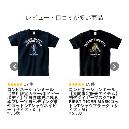
レビュー・口コミが多い商品
17件
15件
コンビネーションミール
コンビネーションミール
【当店限定カラー/ネイビー
【期間限定販売アイテム】
ボディ】宇野勝球史に残る
初代タイガーマスクTHE
珍プレー宇野ヘディング事
FIRST TIGER MASKコッ
件コットンTシャツネイビ
トンTシャツブラック（サ
ー（サイズ：XL）
イズ：M）
¥ 5,500
¥ 5,500