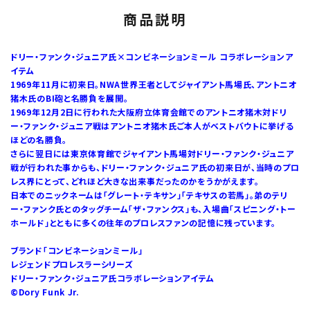
商品説明
ドリー・ファンク・ジュニア氏×コンビネーションミール コラボレーションア
イテム
1969年11月に初来日。NWA世界王者としてジャイアント馬場氏、アントニオ
猪木氏のBI砲と名勝負を展開。
1969年12月2日に行われた大阪府立体育会館でのアントニオ猪木対ドリ
ー・ファンク・ジュニア戦はアントニオ猪木氏ご本人がベストバウトに挙げる
ほどの名勝負。
さらに翌日には東京体育館でジャイアント馬場対ドリー・ファンク・ジュニア
戦が行われた事からも、ドリー・ファンク・ジュニア氏の初来日が、当時のプロ
レス界にとって、どれほど大きな出来事だったのかをうかがえます。
日本でのニックネームは「グレート・テキサン」「テキサスの若馬」。弟のテリ
ー・ファンク氏とのタッグチーム「ザ・ファンクス」も、入場曲「スピニング・トー
ホールド」とともに多くの往年のプロレスファンの記憶に残っています。
ブランド「コンビネーションミール」
レジェンドプロレスラーシリーズ
ドリー・ファンク・ジュニア氏コラボレーションアイテム
©Dory Funk Jr.