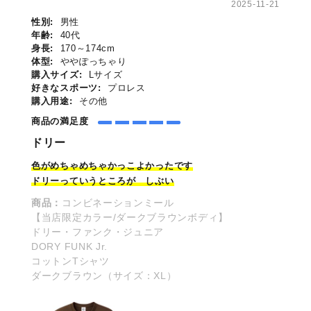
2025-11-21
性別:
男性
年齢:
40代
身長:
170～174cm
体型:
ややぽっちゃり
購入サイズ:
Lサイズ
好きなスポーツ:
プロレス
購入用途:
その他
商品の満足度
ドリー
色がめちゃめちゃかっこよかった
です
ドリーっていうところが しぶい
商品：
コンビネーションミール
【当店限定カラー/ダークブラウンボディ】
ドリー・ファンク・ジュニア
DORY FUNK Jr.
コットンTシャツ
ダークブラウン（サイズ：XL）