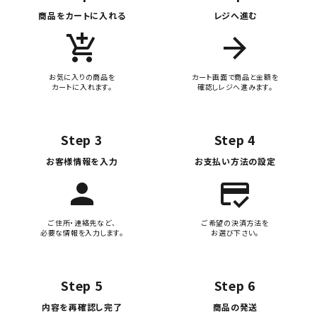
商品をカートに入れる
レジへ進む
add_shopping_cart
arrow_forward
お気に入りの商品を
カート画面で商品と金額を
カートに入れます。
確認しレジへ進みます。
Step 3
Step 4
お客様情報を入力
お支払い方法の設定
person
credit_score
ご住所・連絡先など、
ご希望の決済方法を
必要な情報を入力します。
お選び下さい。
Step 5
Step 6
内容を再確認し完了
商品の発送