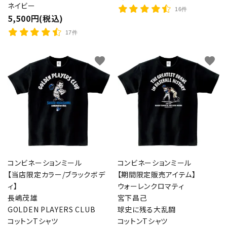
ネイビー
16件
5,500円(税込)
17件
favorite
favorite
コンビネーションミール
コンビネーションミール
【当店限定カラー/ブラックボデ
【期間限定販売アイテム】
ィ】
ウォーレンクロマティ
長嶋茂雄
宮下昌己
GOLDEN PLAYERS CLUB
球史に残る大乱闘
コットンTシャツ
コットンTシャツ