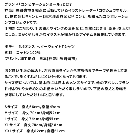
ブランド「コンビネーションミール」とは？
神奈川県鎌倉市を拠点に活動しているイラストレーター「コウシュウマサル」
と、株式会社キャンビー(東京都渋谷区)が「コンビ」を組んだコラボレーショ
ンプロジェクトです。
手描きにこだわり、手の震えやインクの滲みなど、自然に起きる「歪み」を大切
にした、温かくやわらかなイラストが描かれたアイテムを展開していきます。
ボディ 5.6オンス ヘビーウェイトTシャツ
素材 コットン100%
プリント、加工拠点 日本(神奈川県鎌倉市)
ほど良い生地の厚みと、左右両肩ラインから首後ろまでテープ処理をしてあ
ることで、型くずれがしにくい仕様となっております。
サイズ感については、基本的には日本のメンズサイズで、他のアパレルブラン
ド様よりやや大きめとのお話をいただく事も多いので、下記の身丈と身幅を
参考にしていただければと思います。
Sサイズ 身丈66cm/身幅49cm
Mサイズ 身丈70cm/身幅52cm
Lサイズ 身丈74cm/身幅55cm
XLサイズ 身丈78cm/身幅58cm
XXLサイズ 身丈82cm/身幅61cm