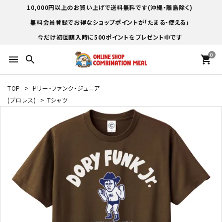
10,000円以上のお買い上げで送料無料です(沖縄・離島除く)
無料会員登録でお得なショップポイントが「たまる・使える」
今だけ初回購入時に500ポイントをプレゼント中です
0
menu
search
shopping_cart
TOP
>
ドリー・ファンク・ジュニア
(プロレス)
>
Tシャツ