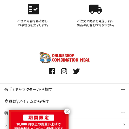
fact_check
local_shipping
ご注文内容を再確認し、
ご注文の商品を発送します。
お手続きを完了します。
商品の到着をお待ち下さい。
選手/キャラクターから探す
商品群/アイテムから探す
特集ページを見てみる
レビュー・口コミ 一覧ページ