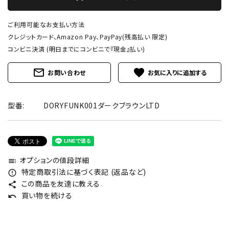
ご利用可能なお支払い方法
クレジットカード、Amazon Pay、PayPay(残高払い 限定)
コンビニ決済 (明日までにコンビニで『現金』払い)
mail_outline
favorite
お問い合わせ
型番:
DORYFUNK001ダークブラウンLTD
オプションの値段詳細
toc
特定商取引法に基づく表記 (返品など)
error_outline
この商品を友達に教える
share
買い物を続ける
undo