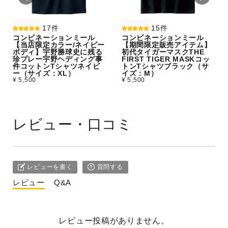
17件
15件
コンビネーションミール
コンビネーションミール
【当店限定カラー/ネイビー
【期間限定販売アイテム】
ボディ】宇野勝球史に残る
初代タイガーマスクTHE
珍プレー宇野ヘディング事
FIRST TIGER MASKコッ
件コットンTシャツネイビ
トンTシャツブラック（サ
ー（サイズ：XL）
イズ：M）
¥ 5,500
¥ 5,500
レビュー・口コミ
レビューを書く
質問する
レビュー
Q&A
レビュー投稿がありません。