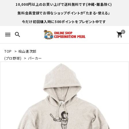
10,000円以上のお買い上げで送料無料です(沖縄・離島除く)
無料会員登録でお得なショップポイントが「たまる・使える」
今だけ初回購入時に500ポイントをプレゼント中です
0
menu
search
shopping_cart
TOP
>
桧山進次郎
(プロ野球)
>
パーカー