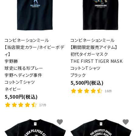
コンビネーションミール
コンビネーションミール
【当店限定カラー/ネイビーボデ
【期間限定販売アイテム】
ィ】
初代タイガーマスク
宇野勝
THE FIRST TIGER MASK
球史に残る珍プレー
コットンTシャツ
宇野ヘディング事件
ブラック
コットンTシャツ
5,500円(税込)
ネイビー
16件
5,500円(税込)
17件
favorite
favorite