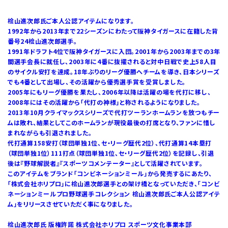
桧山進次郎氏ご本人公認アイテムになります。
1992年から2013年まで22シーズンにわたって阪神タイガースに在籍した背
番号24桧山進次郎選手。
1991年ドラフト4位で阪神タイガースに入団。2001年から2003年までの3年
間選手会長に就任し、2003年に4番に抜擢されると対中日戦で史上58人目
のサイクル安打を達成。18年ぶりのリーグ優勝へチームを導き、日本シリーズ
でも4番として出場し、その活躍から優秀選手賞を受賞しました。
2005年にもリーグ優勝を果たし、2006年以降は活躍の場を代打に移し、
2008年にはその活躍から「代打の神様」と称されるようになりました。
2013年10月クライマックスシリーズで代打ツーランホームランを放つもチー
ムは敗れ、結果としてこのホームランが現役最後の打席となり、ファンに惜し
まれながらも引退されました。
代打通算158安打（球団単独1位、セ・リーグ歴代2位）、代打通算14本塁打
（球団単独1位）111打点（球団単独1位、セ・リーグ歴代2位）を記録し、引退
後は『野球解説者』『スポーツコメンテーター』として活躍されています。
このアイテムをブランド「コンビネーションミール」から発売するにあたり、
「株式会社ホリプロ」に桧山進次郎選手との架け橋となっていただき、「コンビ
ネーションミールプロ野球選手コレクション 桧山進次郎氏ご本人公認アイテ
ム」をリリースさせていただく事になりました。
桧山進次郎氏 版権許諾 株式会社ホリプロ スポーツ文化事業本部