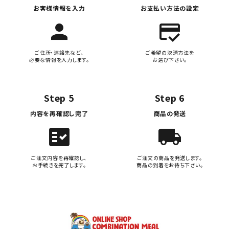
お客様情報を入力
お支払い方法の設定
person
credit_score
ご住所・連絡先など、
ご希望の決済方法を
必要な情報を入力します。
お選び下さい。
Step 5
Step 6
内容を再確認し完了
商品の発送
fact_check
local_shipping
ご注文内容を再確認し、
ご注文の商品を発送します。
お手続きを完了します。
商品の到着をお待ち下さい。