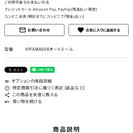
ご利用可能なお支払い方法
クレジットカード、Amazon Pay、PayPay(残高払い 限定)
コンビニ決済 (明日までにコンビニで『現金』払い)
mail_outline
favorite
お問い合わせ
型番:
HIYAMA004オートミール
オプションの値段詳細
toc
特定商取引法に基づく表記 (返品など)
error_outline
この商品を友達に教える
share
買い物を続ける
undo
商品説明