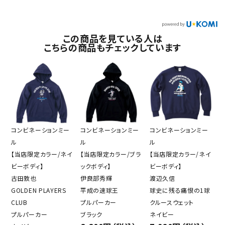
この商品を見ている人は
こちらの商品もチェックしています
コンビネーションミー
コンビネーションミー
コンビネーションミー
ル
ル
ル
【当店限定カラー/ネイ
【当店限定カラー/ブラ
【当店限定カラー/ネイ
ビーボディ】
ックボディ】
ビーボディ】
古田敦也
伊良部秀輝
渡辺久信
GOLDEN PLAYERS
平成の速球王
球史に残る痛恨の1球
CLUB
プルパーカー
クルースウェット
プルパーカー
ブラック
ネイビー