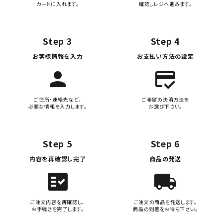
カートに入れます。
確認しレジへ進みます。
Step 3
Step 4
お客様情報を入力
お支払い方法の設定
person
credit_score
ご住所・連絡先など、
ご希望の決済方法を
必要な情報を入力します。
お選び下さい。
Step 5
Step 6
内容を再確認し完了
商品の発送
fact_check
local_shipping
ご注文内容を再確認し、
ご注文の商品を発送します。
お手続きを完了します。
商品の到着をお待ち下さい。