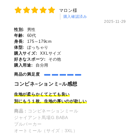
マロン様
購入確認済み
2025-11-29
性別:
男性
年齢:
60代
身長:
175～179cm
体型:
ぽっちゃり
購入サイズ:
XXLサイズ
好きなスポーツ:
その他
購入用途:
自分用
商品の満足度
コンビネ−ションミ−ル感想
生地が柔らかくて
とても
良い
別にもう１枚、生地の厚いのが欲しい
商品：
コンビネーションミール
ジャイアント馬場G.BABA
プルパーカー
オートミール（サイズ：3XL）