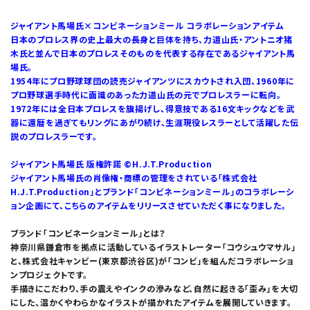
ジャイアント馬場氏×コンビネーションミール コラボレーションアイテム
日本のプロレス界の史上最大の長身と巨体を持ち、力道山氏・アントニオ猪
木氏と並んで日本のプロレスそのものを代表する存在であるジャイアント馬
場氏。
1954年にプロ野球球団の読売ジャイアンツにスカウトされ入団、1960年に
プロ野球選手時代に面識のあった力道山氏の元でプロレスラーに転向。
1972年には全日本プロレスを旗揚げし、得意技である16文キックなどを武
器に還暦を過ぎてもリングにあがり続け、生涯現役レスラーとして活躍した伝
説のプロレスラーです。
ジャイアント馬場氏 版権許諾 ©H.J.T.Production
ジャイアント馬場氏の肖像権・商標の管理をされている「株式会社
H.J.T.Production」とブランド「コンビネーションミール」のコラボレーシ
ョン企画にて、こちらのアイテムをリリースさせていただく事になりました。
ブランド「コンビネーションミール」とは？
神奈川県鎌倉市を拠点に活動しているイラストレーター「コウシュウマサル」
と、株式会社キャンビー(東京都渋谷区)が「コンビ」を組んだコラボレーショ
ンプロジェクトです。
手描きにこだわり、手の震えやインクの滲みなど、自然に起きる「歪み」を大切
にした、温かくやわらかなイラストが描かれたアイテムを展開していきます。