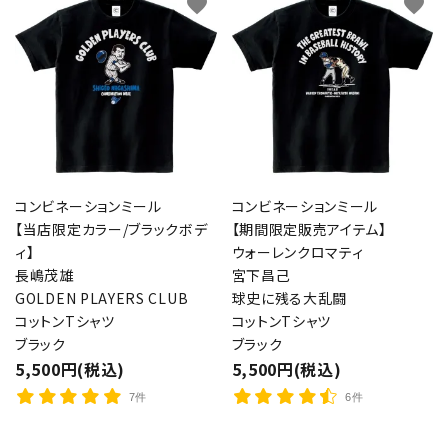
favorite
favorite
コンビネーションミール
コンビネーションミール
【当店限定カラー/ブラックボデ
【期間限定販売アイテム】
ィ】
ウォーレンクロマティ
長嶋茂雄
宮下昌己
GOLDEN PLAYERS CLUB
球史に残る大乱闘
コットンTシャツ
コットンTシャツ
ブラック
ブラック
5,500円(税込)
5,500円(税込)
7件
6件