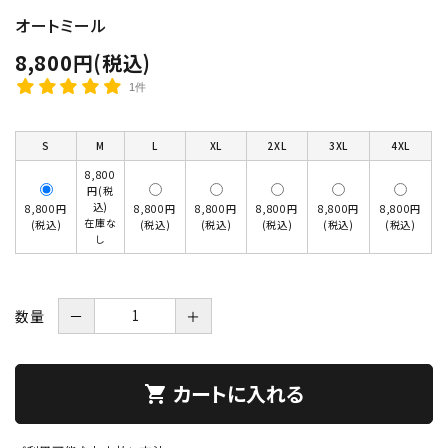
オートミール
8,800円(税込)
1件
S
M
L
XL
2XL
3XL
4XL
8,800
円(税
込)
8,800円
8,800円
8,800円
8,800円
8,800円
8,800円
在庫な
(税込)
(税込)
(税込)
(税込)
(税込)
(税込)
し
数量
－
＋
カートに入れる
shopping_cart