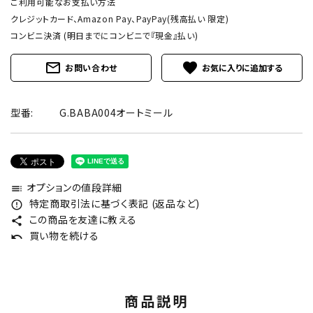
ご利用可能なお支払い方法
クレジットカード、Amazon Pay、PayPay(残高払い 限定)
コンビニ決済 (明日までにコンビニで『現金』払い)
mail_outline
favorite
お問い合わせ
型番:
G.BABA004オートミール
オプションの値段詳細
toc
特定商取引法に基づく表記 (返品など)
error_outline
この商品を友達に教える
share
買い物を続ける
undo
商品説明