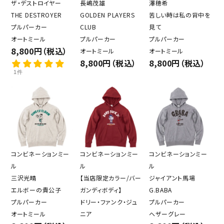
ザ・デストロイヤー
長嶋茂雄
澤穂希
THE DESTROYER
GOLDEN PLAYERS
苦しい時は私の背中を
プルパーカー
CLUB
見て
オートミール
プルパーカー
プルパーカー
8,800円（税込）
オートミール
オートミール
8,800円（税込）
8,800円（税込）
1件
コンビネーションミー
コンビネーションミー
コンビネーションミー
ル
ル
ル
三沢光晴
【当店限定カラー/バー
ジャイアント馬場
エルボーの貴公子
ガンディボディ】
G.BABA
プルパーカー
ドリー・ファンク・ジュ
プルパーカー
オートミール
ニア
ヘザーグレー