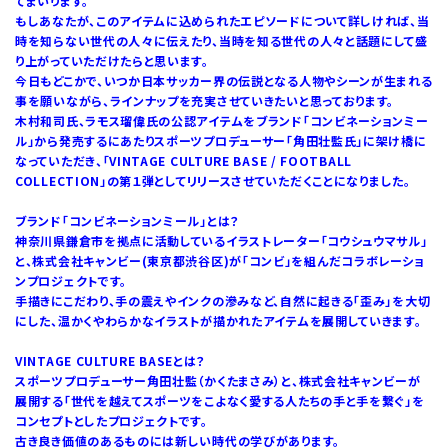
てまいります。
もしあなたが、このアイテムに込められたエピソードについて詳しければ、当
時を知らない世代の人々に伝えたり、当時を知る世代の人々と話題にして盛
り上がっていただけたらと思います。
今日もどこかで、いつか日本サッカー界の伝説となる人物やシーンが生まれる
事を願いながら、ラインナップを充実させていきたいと思っております。
木村和司氏、ラモス瑠偉氏の公認アイテムをブランド「コンビネーションミー
ル」から発売するにあたりスポーツプロデューサー「角田壮監氏」に架け橋に
なっていただき、「VINTAGE CULTURE BASE / FOOTBALL
COLLECTION」の第１弾としてリリースさせていただくことになりました。
ブランド「コンビネーションミール」とは？
神奈川県鎌倉市を拠点に活動しているイラストレーター「コウシュウマサル」
と、株式会社キャンビー(東京都渋谷区)が「コンビ」を組んだコラボレーショ
ンプロジェクトです。
手描きにこだわり、手の震えやインクの滲みなど、自然に起きる「歪み」を大切
にした、温かくやわらかなイラストが描かれたアイテムを展開していきます。
VINTAGE CULTURE BASEとは？
スポーツプロデューサー角田壮監（かくたまさみ）と、株式会社キャンビーが
展開する「世代を越えてスポーツをこよなく愛する人たちの手と手を繋ぐ」を
コンセプトとしたプロジェクトです。
古き良き価値のあるものには新しい時代の学びがあります。