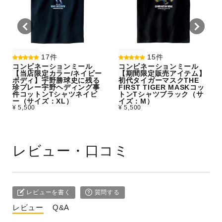
17件
15件
コンビネーションミール
コンビネーションミール
【当店限定カラー/ネイビー
【期間限定販売アイテム】
ボディ】宇野勝球史に残る
初代タイガーマスクTHE
珍プレー宇野ヘディング事
FIRST TIGER MASKコッ
件コットンTシャツネイビ
トンTシャツブラック（サ
ー（サイズ：XL）
イズ：M）
¥ 5,500
¥ 5,500
レビュー・口コミ
レビューを書く
質問する
レビュー
Q&A