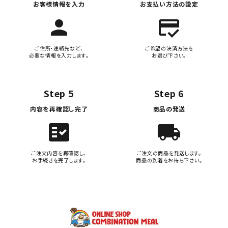
お客様情報を入力
お支払い方法の設定
person
credit_score
ご住所・連絡先など、
ご希望の決済方法を
必要な情報を入力します。
お選び下さい。
Step 5
Step 6
内容を再確認し完了
商品の発送
fact_check
local_shipping
ご注文内容を再確認し、
ご注文の商品を発送します。
お手続きを完了します。
商品の到着をお待ち下さい。