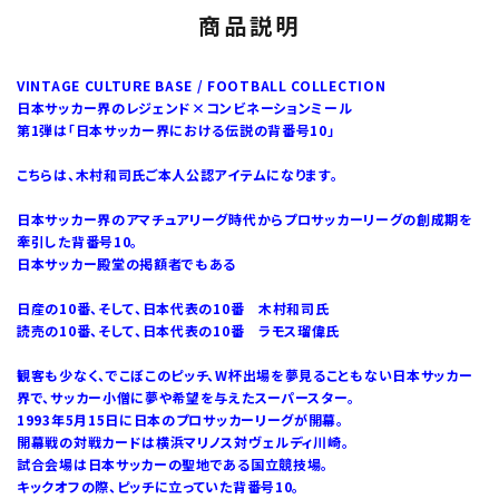
商品説明
VINTAGE CULTURE BASE / FOOTBALL COLLECTION
日本サッカー界のレジェンド×コンビネーションミール
第1弾は「日本サッカー界における伝説の背番号10」
こちらは、木村和司氏ご本人公認アイテムになります。
日本サッカー界のアマチュアリーグ時代からプロサッカーリーグの創成期を
牽引した背番号10。
日本サッカー殿堂の掲額者でもある
日産の10番、そして、日本代表の10番 木村和司氏
読売の10番、そして、日本代表の10番 ラモス瑠偉氏
観客も少なく、でこぼこのピッチ、W杯出場を夢見ることもない日本サッカー
界で、サッカー小僧に夢や希望を与えたスーパースター。
1993年5月15日に日本のプロサッカーリーグが開幕。
開幕戦の対戦カードは横浜マリノス対ヴェルディ川崎。
試合会場は日本サッカーの聖地である国立競技場。
キックオフの際、ピッチに立っていた背番号10。