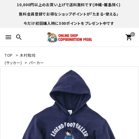
10,000円以上のお買い上げで送料無料です(沖縄・離島除く)
無料会員登録でお得なショップポイントが「たまる・使える」
今だけ初回購入時に500ポイントをプレゼント中です
0
menu
search
shopping_cart
TOP
>
木村和司
(サッカー)
>
パーカー