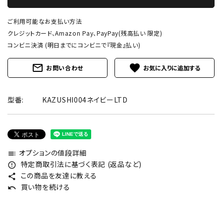
ご利用可能なお支払い方法
クレジットカード、Amazon Pay、PayPay(残高払い 限定)
コンビニ決済 (明日までにコンビニで『現金』払い)
mail_outline
favorite
お問い合わせ
型番:
KAZUSHI004ネイビーLTD
オプションの値段詳細
toc
特定商取引法に基づく表記 (返品など)
error_outline
この商品を友達に教える
share
買い物を続ける
undo