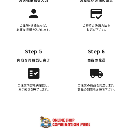
お客様情報を入力
お支払い方法の設定
person
credit_score
ご住所・連絡先など、
ご希望の決済方法を
必要な情報を入力します。
お選び下さい。
Step 5
Step 6
内容を再確認し完了
商品の発送
fact_check
local_shipping
ご注文内容を再確認し、
ご注文の商品を発送します。
お手続きを完了します。
商品の到着をお待ち下さい。