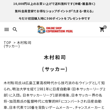
10,000円以上のお買い上げで送料無料です(沖縄・離島除く)
無料会員登録でお得なショップポイントが「たまる・使える」
今だけ初回購入時に500ポイントをプレゼント中です
0
menu
search
shopping_cart
TOP
>
木村和司
(サッカー)
木村和司
(サッカー)
木村和司氏は広島工業高校時代から技巧派の右ウイングとして知
られ、明治大学を経て1981年に日産自動車（日本サッカーリーグ２
部）に入団。 日本サッカーリーグ1部昇格後、日本サッカー界の名
将・加茂周氏の監督時代に攻撃的MFにコンバートされ日産自動
車、日本代表で10番を背負いゲームメーカー、チャンスメーカーと