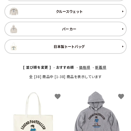
クルースウェット
パーカー
日本製トートバッグ
[ 並び順を変更 ]
-
おすすめ順
-
価格順
-
新着順
全 [38] 商品中 [1-38] 商品を表示しています
favorite
favorite