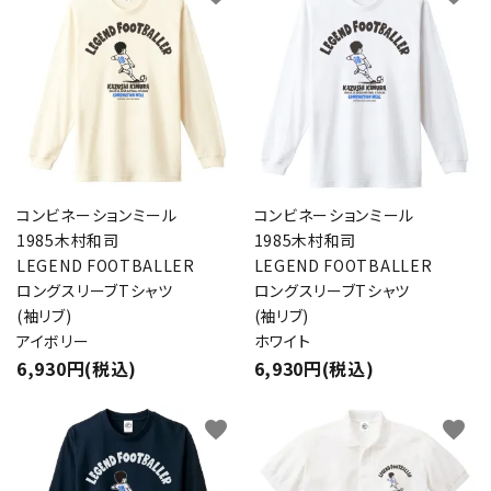
close
キーワード
コンビネーションミール
コンビネーションミール
カテゴリー
1985木村和司
1985木村和司
LEGEND FOOTBALLER
LEGEND FOOTBALLER
ロングスリーブTシャツ
ロングスリーブTシャツ
(袖リブ)
(袖リブ)
アイボリー
ホワイト
検索する
6,930円(税込)
6,930円(税込)
favorite
favorite