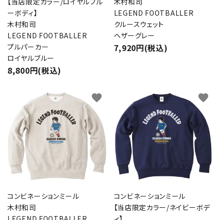
【当店限定カラー/ロイヤルブル
木村和司
ーボディ】
LEGEND FOOTBALLER
木村和司
クルースウェット
LEGEND FOOTBALLER
ヘザーグレー
プルパーカー
7,920円(税込)
ロイヤルブルー
8,800円(税込)
favorite
favorite
コンビネーションミール
コンビネーションミール
木村和司
【当店限定カラー/ネイビーボデ
LEGEND FOOTBALLER
ィ】