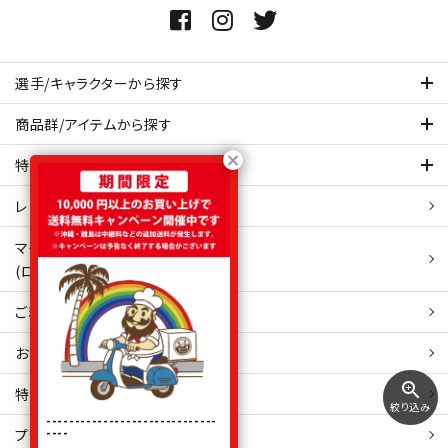
選手/キャラクターから探す
商品群/アイテムから探す
特集ページを見てみる
レビュー・口コミ 一覧ページ
マイアカウント
(ログイン/新規会員登録)
ご利用ガイド
お問い合わせ
zoom_in
特定商取引
法表示
絞り込み
------------------------------
----
プライバシーポリシー