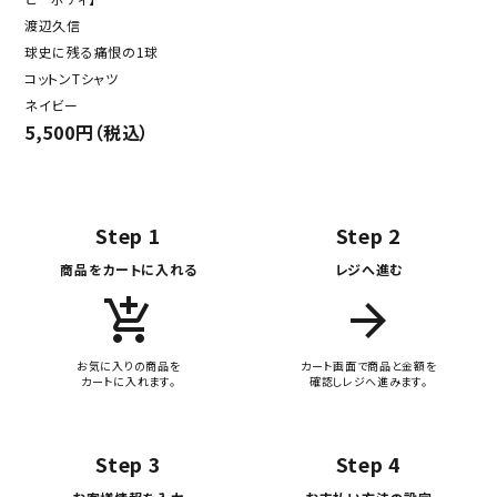
渡辺久信
球史に残る痛恨の1球
コットンTシャツ
ネイビー
5,500円（税込）
Step 1
Step 2
商品をカートに入れる
レジへ進む
add_shopping_cart
arrow_forward
お気に入りの商品を
カート画面で商品と金額を
カートに入れます。
確認しレジへ進みます。
Step 3
Step 4