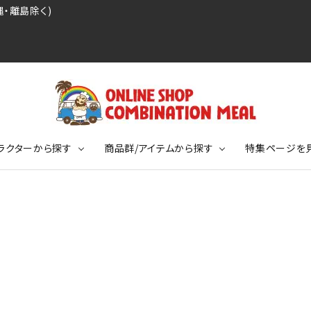
・離島除く)
ラクターから探す
商品群/アイテムから探す
特集ページを
レジェンドプロ野球選手シリーズ
リーブTシャツ
ージ
レジェンドプロレスラーシリーズ
ポロシャツ
特集ページ
ディング事件
球史に残る伝説シリーズ
ンドサッカー選手シリーズ
バッグ
競走馬コレクション
KIDSサイズ
ニメーションコレクション
カジュアルフットボールスタイル