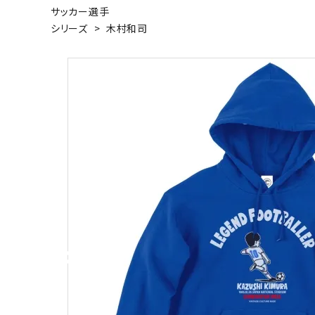
サッカー選手
キャンベル料理長
湘南の
シリーズ
>
木村和司