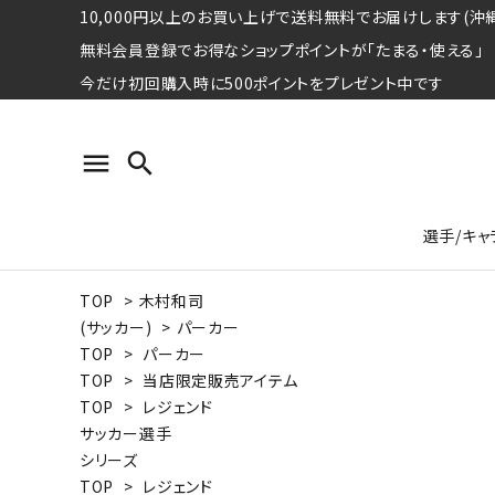
10,000円以上のお買い上げで送料無料でお届けします(沖縄
無料会員登録でお得なショップポイントが「たまる・使える」
今だけ初回購入時に500ポイントをプレゼント中です
menu
search
選手/キャ
TOP
>
木村和司
プロ野球選手コレクション
Tシャツ
特集ページ
名球会
ロングス
特集ペ
(サッカー)
>
パーカー
ウォーレン･クロマティ
宇野ヘ
TOP
>
パーカー
TOP
>
当店限定販売アイテム
日本プロサッカー選手会シリーズ
パーカー
レジェ
トート
TOP
>
レジェンド
特集ページ
サッカー選手
競走馬コレクション
シリーズ
水泳競技選手コレクション
期間限定販売アイテム
ジャパ
TOP
>
レジェンド