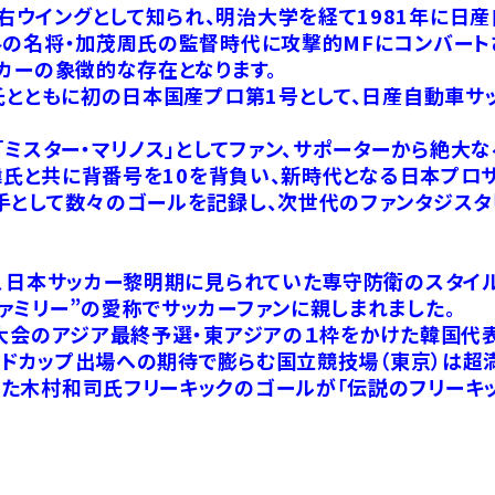
ウイングとして知られ、明治大学を経て1981年に日産
界の名将・加茂周氏の監督時代に攻撃的MFにコンバート
カーの象徴的な存在となります。
氏とともに初の日本国産プロ第1号として、日産自動車サッ
「ミスター・マリノス」としてファン、サポーターから絶大
瑠偉氏と共に背番号を10を背負い、新時代となる日本プロ
手として数々のゴールを記録し、次世代のファンタジスタ
降、日本サッカー黎明期に見られていた専守防衛のスタ
ァミリー”の愛称でサッカーファンに親しまれました。
コ大会のアジア最終予選・東アジアの１枠をかけた韓国代表
ールドカップ出場への期待で膨らむ国立競技場（東京）は超
た木村和司氏フリーキックのゴールが「伝説のフリーキッ