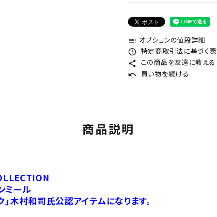
オプションの値段詳細
toc
特定商取引法に基づく表記
error_outline
この商品を友達に教える
share
買い物を続ける
undo
商品説明
OLLECTION
ンミール
ク」木村和司氏公認アイテムになります。