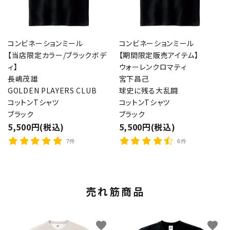
コンビネーションミール
コンビネーションミール
【当店限定カラー/ブラックボデ
【期間限定販売アイテム】
ィ】
ウォーレンクロマティ
長嶋茂雄
宮下昌己
GOLDEN PLAYERS CLUB
球史に残る大乱闘
コットンTシャツ
コットンTシャツ
ブラック
ブラック
5,500円(税込)
5,500円(税込)
7件
6件
売れ筋商品
favorite
favorite