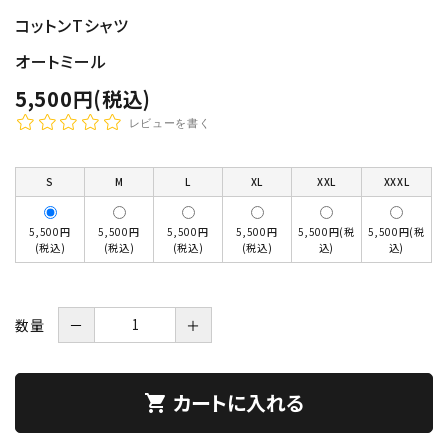
コットンTシャツ
オートミール
5,500円(税込)
レビューを書く
S
M
L
XL
XXL
XXXL
5,500円
5,500円
5,500円
5,500円
5,500円(税
5,500円(税
(税込)
(税込)
(税込)
(税込)
込)
込)
数量
－
＋
カートに入れる
shopping_cart