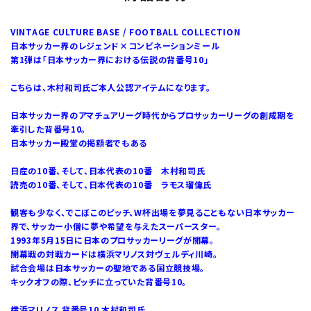
VINTAGE CULTURE BASE / FOOTBALL COLLECTION
日本サッカー界のレジェンド×コンビネーションミール
第1弾は「日本サッカー界における伝説の背番号10」
こちらは、木村和司氏ご本人公認アイテムになります。
日本サッカー界のアマチュアリーグ時代からプロサッカーリーグの創成期を
牽引した背番号10。
日本サッカー殿堂の掲額者でもある
日産の10番、そして、日本代表の10番 木村和司氏
読売の10番、そして、日本代表の10番 ラモス瑠偉氏
観客も少なく、でこぼこのピッチ、W杯出場を夢見ることもない日本サッカー
界で、サッカー小僧に夢や希望を与えたスーパースター。
1993年5月15日に日本のプロサッカーリーグが開幕。
開幕戦の対戦カードは横浜マリノス対ヴェルディ川崎。
試合会場は日本サッカーの聖地である国立競技場。
キックオフの際、ピッチに立っていた背番号10。
横浜マリノス 背番号10 木村和司氏