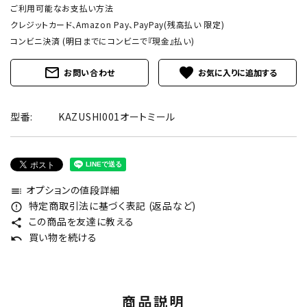
ご利用可能なお支払い方法
クレジットカード、Amazon Pay、PayPay(残高払い 限定)
コンビニ決済 (明日までにコンビニで『現金』払い)
mail_outline
favorite
お問い合わせ
型番:
KAZUSHI001オートミール
オプションの値段詳細
toc
特定商取引法に基づく表記 (返品など)
error_outline
この商品を友達に教える
share
買い物を続ける
undo
商品説明