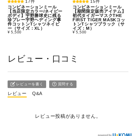
17件
15件
コンビネーションミール
コンビネーションミール
【当店限定カラー/ネイビー
【期間限定販売アイテム】
ボディ】宇野勝球史に残る
初代タイガーマスクTHE
珍プレー宇野ヘディング事
FIRST TIGER MASKコッ
件コットンTシャツネイビ
トンTシャツブラック（サ
ー（サイズ：XL）
イズ：M）
¥ 5,500
¥ 5,500
レビュー・口コミ
レビューを書く
質問する
レビュー
Q&A
レビュー投稿がありません。