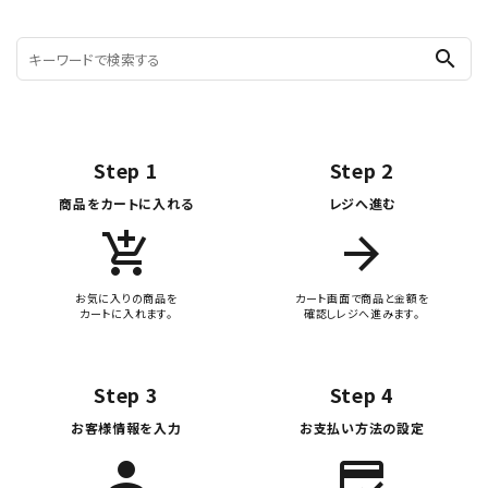
search
Step 1
Step 2
商品をカートに入れる
レジへ進む
add_shopping_cart
arrow_forward
お気に入りの商品を
カート画面で商品と金額を
カートに入れます。
確認しレジへ進みます。
Step 3
Step 4
お客様情報を入力
お支払い方法の設定
person
credit_score