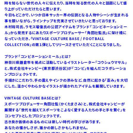
時を知らない世代の人々に伝えたり、当時を知る世代の人々と話題にして盛
り上がっていただけたらと思います。
今日もどこかで、いつか日本サッカー界の伝説となる人物やシーンが生まれる
事を願いながら、ラインナップを充実させていきたいと思っております。
木村和司氏、ラモス瑠偉氏の公認アイテムをブランド「コンビネーションミー
ル」から発売するにあたりスポーツプロデューサー「角田壮監氏」に架け橋に
なっていただき、「VINTAGE CULTURE BASE / FOOTBALL
COLLECTION」の第１弾としてリリースさせていただくことになりました。
ブランド「コンビネーションミール」とは？
神奈川県鎌倉市を拠点に活動しているイラストレーター「コウシュウマサル」
と、株式会社キャンビー(東京都渋谷区)が「コンビ」を組んだコラボレーショ
ンプロジェクトです。
手描きにこだわり、手の震えやインクの滲みなど、自然に起きる「歪み」を大切
にした、温かくやわらかなイラストが描かれたアイテムを展開していきます。
VINTAGE CULTURE BASEとは？
スポーツプロデューサー角田壮監（かくたまさみ）と、株式会社キャンビーが
展開する「世代を越えてスポーツをこよなく愛する人たちの手と手を繋ぐ」を
コンセプトとしたプロジェクトです。
古き良き価値のあるものには新しい時代の学びがあります。
あなたの懐かしさが、誰かの新しさかもしれません。