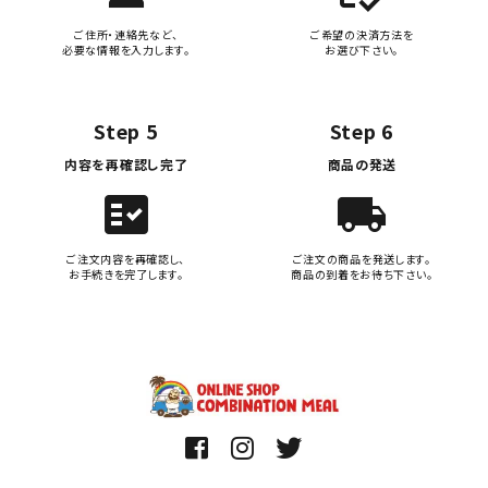
ご住所・連絡先など、
ご希望の決済方法を
必要な情報を入力します。
お選び下さい。
Step 5
Step 6
内容を再確認し完了
商品の発送
fact_check
local_shipping
ご注文内容を再確認し、
ご注文の商品を発送します。
お手続きを完了します。
商品の到着をお待ち下さい。