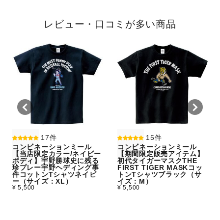
レビュー・口コミが多い商品
17件
15件
コンビネーションミール
コンビネーションミール
【当店限定カラー/ネイビー
【期間限定販売アイテム】
ボディ】宇野勝球史に残る
初代タイガーマスクTHE
珍プレー宇野ヘディング事
FIRST TIGER MASKコッ
件コットンTシャツネイビ
トンTシャツブラック（サ
ー（サイズ：XL）
イズ：M）
¥ 5,500
¥ 5,500