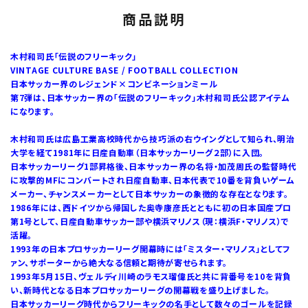
商品説明
木村和司氏「伝説のフリーキック」
VINTAGE CULTURE BASE / FOOTBALL COLLECTION
日本サッカー界のレジェンド×コンビネーションミール
第7弾は、日本サッカー界の「伝説のフリーキック」木村和司氏公認アイテム
になります。
木村和司氏は広島工業高校時代から技巧派の右ウイングとして知られ、明治
大学を経て1981年に日産自動車（日本サッカーリーグ２部）に入団。
日本サッカーリーグ1部昇格後、日本サッカー界の名将・加茂周氏の監督時代
に攻撃的MFにコンバートされ日産自動車、日本代表で10番を背負いゲーム
メーカー、チャンスメーカーとして日本サッカーの象徴的な存在となります。
1986年には、西ドイツから帰国した奥寺康彦氏とともに初の日本国産プロ
第1号として、日産自動車サッカー部や横浜マリノス（現：横浜F・マリノス）で
活躍。
1993年の日本プロサッカーリーグ開幕時には「ミスター・マリノス」としてフ
ァン、サポーターから絶大なる信頼と期待が寄せられます。
1993年5月15日、ヴェルディ川崎のラモス瑠偉氏と共に背番号を10を背負
い、新時代となる日本プロサッカーリーグの開幕戦を盛り上げました。
日本サッカーリーグ時代からフリーキックの名手として数々のゴールを記録