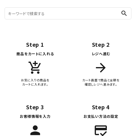
search
Step 1
Step 2
商品をカートに入れる
レジへ進む
add_shopping_cart
arrow_forward
お気に入りの商品を
カート画面で商品と金額を
カートに入れます。
確認しレジへ進みます。
Step 3
Step 4
お客様情報を入力
お支払い方法の設定
person
credit_score