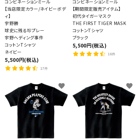
コンビネーションミール
コンビネーションミール
【当店限定カラー/ネイビーボデ
【期間限定販売アイテム】
ィ】
初代タイガーマスク
宇野勝
THE FIRST TIGER MASK
球史に残る珍プレー
コットンTシャツ
宇野ヘディング事件
ブラック
コットンTシャツ
5,500円(税込)
ネイビー
16件
5,500円(税込)
17件
favorite
favorite