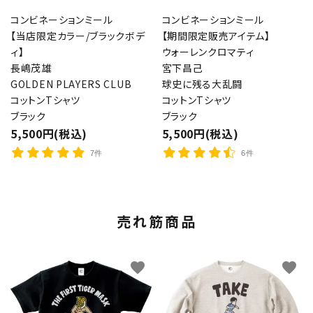
コンビネーションミール
コンビネーションミール
【当店限定カラー/ブラックボデ
【期間限定販売アイテム】
ィ】
ウォーレンクロマティ
長嶋茂雄
宮下昌己
GOLDEN PLAYERS CLUB
球史に残る大乱闘
コットンTシャツ
コットンTシャツ
ブラック
ブラック
5,500円(税込)
5,500円(税込)
7件
6件
売れ筋商品
favorite
favorite