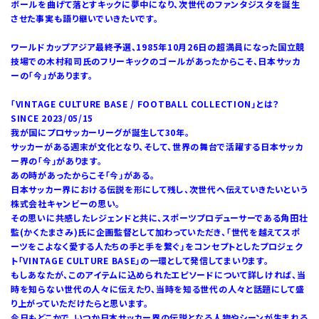
ボールを曲げて落とすキックに夢中になり、次世代のファンタジスタを誕生
させた事実も語り継いでいきたいです。
ワールドカップアジア最終予選、1985年10月26日の超満員になった国立競
技場での木村和司氏のフリーキックのゴールがあったからこそ、日本サッカ
ーの「今」があります。
「VINTAGE CULTURE BASE / FOOTBALL COLLECTION」とは？
SINCE 2023/05/15
我が国にプロサッカーリーグが誕生して30年。
サッカーがある週末が文化となり、そして、世界の舞台で活躍する日本サッカ
ー界の「今」があります。
あの時があったからこそ「今」がある。
日本サッカー界における伝説を形にして残し、次世代へ伝えていきたいという
株式会社キャンビーの思い。
その思いに共感したレジェンドと共に、スポーツプロデューサーである角田壮
監(かくたまさみ)氏に企画監督として加わっていただき、「世代を越えてスポ
ーツをこよなく愛する人たちの手と手を繋ぐ」をコンセプトとしたプロジェク
ト「VINTAGE CULTURE BASE」の一環として発信してまいります。
もしあなたが、このアイテムに込められたエピソードについて詳しければ、当
時を知らない世代の人々に伝えたり、当時を知る世代の人々と話題にして盛
り上がっていただけたらと思います。
今日もどこかで、いつか日本サッカー界の伝説となる人物やシーンが生まれる