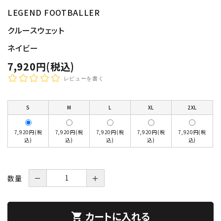
LEGEND FOOTBALLER
クルースウェット
ネイビー
7,920円(税込)
レビューを書く
S
M
L
XL
2XL
7,920円(税
7,920円(税
7,920円(税
7,920円(税
7,920円(税
込)
込)
込)
込)
込)
数量
－
＋
カートに入れる
shopping_cart