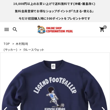
10,000円以上のお買い上げで送料無料です(沖縄・離島除く)
無料会員登録でお得なショップポイントが「たまる・使える」
今だけ初回購入時に500ポイントをプレゼント中です
0
menu
search
shopping_cart
TOP
>
木村和司
(サッカー)
>
クルースウェット