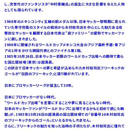
し、次世代のファンタジスタ「中村俊輔氏」の誕生に大きな影響を与えた人物
としても語られています。
1968年のメキシコシティ五輪の銅メダル以降、日本サッカー黎明期に見られ
ていた専守防衛のスタイルの戦術から木村和司氏を中心とした魅力ある攻
撃的なサッカーを展開する日本代表は”森ファミリー”の愛称でサッカーファ
ンに親しまれました。
1986年に開催されるワールドカップメキシコ大会のアジア最終予選・東アジ
アの１枠をかけた韓国代表とのファイナル第1戦。
1985年10月26日、日本サッカー悲願のワールドカップ出場への期待で膨ら
む国立競技場（東京）は超満員。
この試合で日本サッカーの夢と希望が込められた木村和司氏フリーキックの
ゴールが「伝説のフリーキック」と語り継がれています。
日本にプロサッカーリーグが誕生して30年。
日本にプロサッカーがない時代。
”ワールドカップ出場”を言葉にすることや夢に見ることもない時代。
日本のサッカーファンが「ワールドカップに出場できるかもと初めて感じた瞬
間」が、1985年10月26日の超満員の国立競技場での「背番号10木村和司氏
のフリーキックからのゴール」といえるかもしれません。
さらに、フリーキックの魅力を知った当時の子供たちが、木村和司氏に憧れて