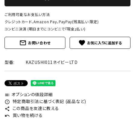
ご利用可能なお支払い方法
クレジットカード、Amazon Pay、PayPay(残高払い 限定)
コンビニ決済 (明日までにコンビニで『現金』払い)
mail_outline
favorite
お問い合わせ
型番:
KAZUSHI011ネイビーLTD
オプションの値段詳細
toc
特定商取引法に基づく表記 (返品など)
error_outline
この商品を友達に教える
share
買い物を続ける
undo