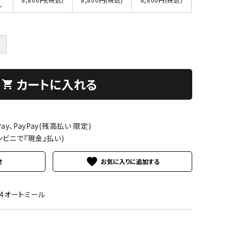
し
＋
カートに入れる
shopping_cart
ay、PayPay(残高払い 限定)
ンビニで『現金』払い)
favorite
せ
04オートミール