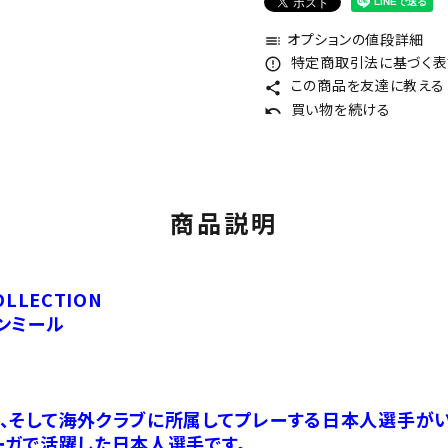
オプションの値段詳細
toc
特定商取引法に基づく表記
error_outline
この商品を友達に教える
share
買い物を続ける
undo
商品説明
OLLECTION
ンミール
、そして海外クラブに所属してプレーする日本人選手がい
ーガで活躍した日本人選手です。