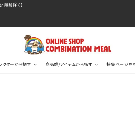
・離島除く)
ラクターから探す
商品群/アイテムから探す
特集ページを
レジェンドプロ野球選手シリーズ
リーブTシャツ
ージ
レジェンドプロレスラーシリーズ
ポロシャツ
特集ページ
ディング事件
球史に残る伝説シリーズ
ンドサッカー選手シリーズ
バッグ
競走馬コレクション
KIDSサイズ
ニメーションコレクション
カジュアルフットボールスタイル