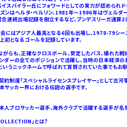
バイスバイラー氏にフォワードとしての実力が認められドイ
シーズンはヘルタ・ベルリン、1981年～1986年はヴェル
試合連続出場記録を樹立するなど、ブンデスリーガ通算23
会にはアジア人最高となる6回も出場し、1978-79シーズ
上初となるゴールを記録しています。
ながらも、正確なクロスボール、安定したパス、優れた戦
ェンダーの全てのポジションで活躍し、当時の日本経済の
」というニックネームで呼ばれて賞賛されていた事でもお馴
手契約制度「スペシャルライセンスプレイヤー」として古
本サッカー界における伝説の選手です。
本人プロサッカー選手、海外クラブで活躍する選手が名を
 COLLECTION」とは？