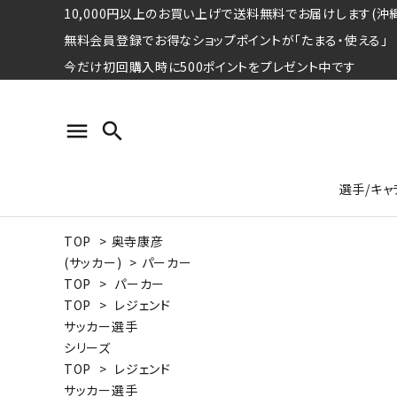
10,000円以上のお買い上げで送料無料でお届けします(沖縄
無料会員登録でお得なショップポイントが「たまる・使える」
今だけ初回購入時に500ポイントをプレゼント中です
menu
search
選手/キャ
TOP
>
奥寺康彦
プロ野球選手コレクション
Tシャツ
特集ページ
名球会
ロングス
特集ペ
(サッカー)
>
パーカー
ウォーレン･クロマティ
宇野ヘ
TOP
>
パーカー
TOP
>
レジェンド
日本プロサッカー選手会シリーズ
パーカー
レジェ
トート
サッカー選手
特集ページ
シリーズ
競走馬コレクション
TOP
>
レジェンド
水泳競技選手コレクション
期間限定販売アイテム
ジャパ
サッカー選手