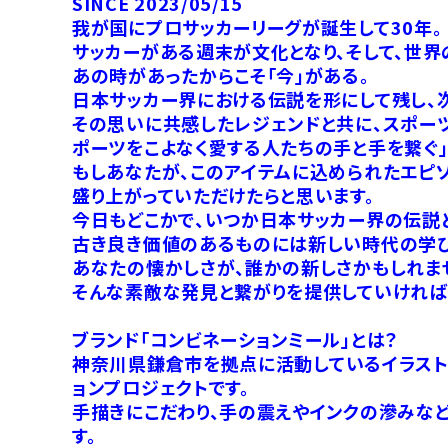
SINCE 2023/05/15
我が国にプロサッカーリーグが誕生して30年。
サッカーがある週末が文化となり、そして、世界
あの時があったからこそ「今」がある。
日本サッカー界における伝説を形にして残し、
その思いに共感したレジェンドと共に、スポーツ
ポーツをこよなく愛する人たちの手と手を繋ぐ」をコ
もしあなたが、このアイテムに込められたエピ
盛り上がっていただけたらと思います。
今日もどこかで、いつか日本サッカー界の伝説
古き良き価値のあるものには新しい時代の学び
あなたの懐かしさが、誰かの新しさかもしれま
そんな素敵な発見と繋がりを提供していければ
ブランド「コンビネーションミール」とは？
神奈川県鎌倉市を拠点に活動しているイラストレ
ョンプロジェクトです。
手描きにこだわり、手の震えやインクの滲みなど
す。