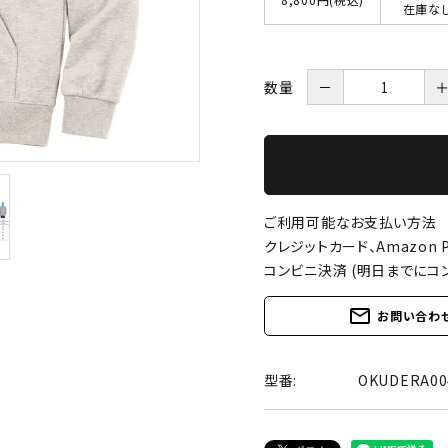
在庫な
数量
－
ご利用可能なお支払い方法
クレジットカード、Amazon P
コンビニ決済 (明日までにコ
mail_outline
お問い合わ
型番:
OKUDERA0