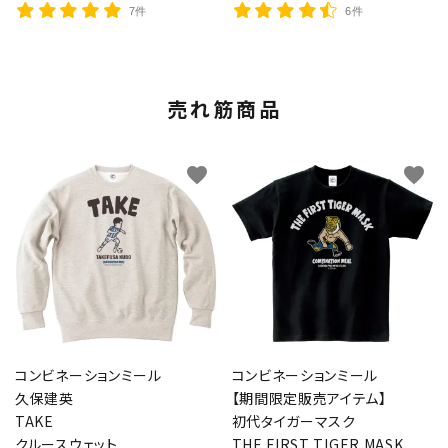
7件
6件
売れ筋商品
favorite
favorite
コンビネーションミール
コンビネーションミール
久保建英
【期間限定販売アイテム】
TAKE
初代タイガーマスク
クルースウェット
THE FIRST TIGER MASK