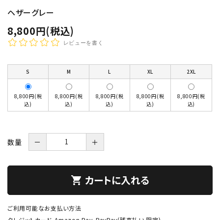
ヘザーグレー
8,800円(税込)
レビューを書く
S
M
L
XL
2XL
8,800円(税
8,800円(税
8,800円(税
8,800円(税
8,800円(税
込)
込)
込)
込)
込)
数量
－
＋
カートに入れる
shopping_cart
ご利用可能なお支払い方法
クレジットカード、Amazon Pay、PayPay(残高払い 限定)