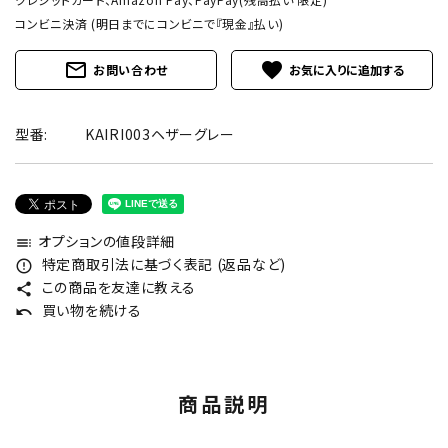
コンビニ決済 (明日までにコンビニで『現金』払い)
mail_outline
favorite
お問い合わせ
型番:
KAIRI003ヘザーグレー
オプションの値段詳細
toc
特定商取引法に基づく表記 (返品など)
error_outline
この商品を友達に教える
share
買い物を続ける
undo
商品説明