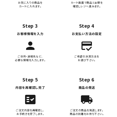
お気に入りの商品を
カート画面で商品と金額を
カートに入れます。
確認しレジへ進みます。
Step 3
Step 4
お客様情報を入力
お支払い方法の設定
person
credit_score
ご住所・連絡先など、
ご希望の決済方法を
必要な情報を入力します。
お選び下さい。
Step 5
Step 6
内容を再確認し完了
商品の発送
fact_check
local_shipping
ご注文内容を再確認し、
ご注文の商品を発送します。
お手続きを完了します。
商品の到着をお待ち下さい。