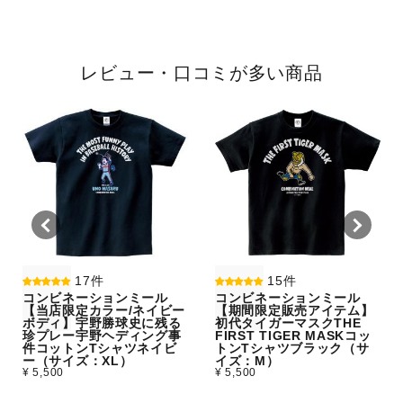
レビュー・口コミが多い商品
17件
15件
コンビネーションミール
コンビネーションミール
【当店限定カラー/ネイビー
【期間限定販売アイテム】
ボディ】宇野勝球史に残る
初代タイガーマスクTHE
珍プレー宇野ヘディング事
FIRST TIGER MASKコッ
件コットンTシャツネイビ
トンTシャツブラック（サ
ー（サイズ：XL）
イズ：M）
¥ 5,500
¥ 5,500