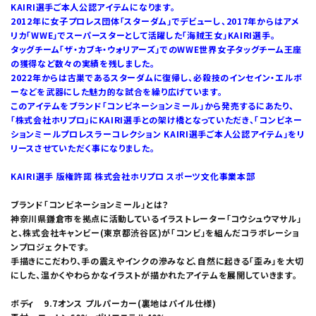
KAIRI選手ご本人公認アイテムになります。
2012年に女子プロレス団体「スターダム」でデビューし、2017年からはアメ
リカ「WWE」でスーパースターとして活躍した「海賊王女」KAIRI選手。
タッグチーム「ザ・カブキ・ウォリアーズ」でのWWE世界女子タッグチーム王座
の獲得など数々の実績を残しました。
2022年からは古巣であるスターダムに復帰し、必殺技のインセイン・エルボ
ーなどを武器にした魅力的な試合を繰り広げています。
このアイテムをブランド「コンビネーションミール」から発売するにあたり、
「株式会社ホリプロ」にKAIRI選手との架け橋となっていただき、「コンビネー
ションミールプロレスラーコレクション KAIRI選手ご本人公認アイテム」をリ
リースさせていただく事になりました。
KAIRI選手 版権許諾 株式会社ホリプロ スポーツ文化事業本部
ブランド「コンビネーションミール」とは？
神奈川県鎌倉市を拠点に活動しているイラストレーター「コウシュウマサル」
と、株式会社キャンビー(東京都渋谷区)が「コンビ」を組んだコラボレーショ
ンプロジェクトです。
手描きにこだわり、手の震えやインクの滲みなど、自然に起きる「歪み」を大切
にした、温かくやわらかなイラストが描かれたアイテムを展開していきます。
ボディ 9.7オンス プルパーカー(裏地はパイル仕様)