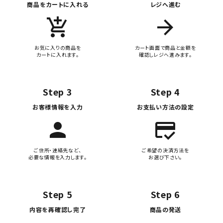
商品をカートに入れる
レジへ進む
add_shopping_cart
arrow_forward
お気に入りの商品を
カート画面で商品と金額を
カートに入れます。
確認しレジへ進みます。
Step 3
Step 4
お客様情報を入力
お支払い方法の設定
person
credit_score
ご住所・連絡先など、
ご希望の決済方法を
必要な情報を入力します。
お選び下さい。
Step 5
Step 6
内容を再確認し完了
商品の発送