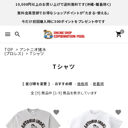
10,000円以上のお買い上げで送料無料です(沖縄・離島除く)
無料会員登録でお得なショップポイントが「たまる・使える」
今だけ初回購入時に500ポイントをプレゼント中です
0
menu
search
shopping_cart
TOP
>
アントニオ猪木
(プロレス)
>
Tシャツ
Tシャツ
[ 並び順を変更 ]
-
おすすめ順
-
価格順
-
新着順
全 [9] 商品中 [1-9] 商品を表示しています
favorite
favorite