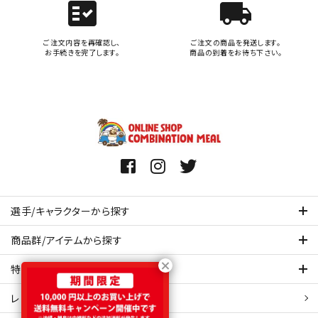
fact_check
local_shipping
ご注文内容を再確認し、
ご注文の商品を発送します。
お手続きを完了します。
商品の到着をお待ち下さい。
選手/キャラクターから探す
商品群/アイテムから探す
特集ページを見てみる
レビュー・口コミ 一覧ページ