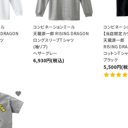
ール
コンビネーションミール
コンビネーシ
 DRAGON
天龍源一郎 RISING DRAGON
【当店限定カ
ツ
ロングスリーブTシャツ
天龍源一郎
(袖リブ)
RISING DR
ード
ヘザーグレー
コットンTシ
6,930円(税込)
ブラック
5,500円(
リー
favorite
検索する