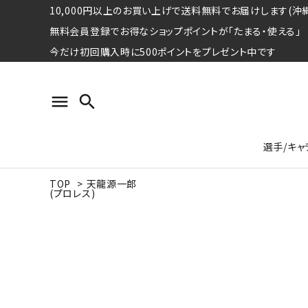
10,000円以上のお買い上げで送料無料でお届けします(沖縄
無料会員登録でお得なショップポイントが「たまる・使える」
今だけ初回購入時に500ポイントをプレゼント中です
menu
search
選手/キャ
TOP
>
天龍源一郎
(プロレス)
プロ野球選手コレクション
Tシャツ
特集ページ
名球会
ロングス
特集ペ
ウォーレン･クロマティ
宇野ヘ
日本プロサッカー選手会シリーズ
パーカー
レジェ
トート
特集ページ
競走馬コレクション
水泳競技選手コレクション
期間限定販売アイテム
ジャパ