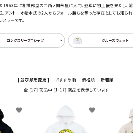
た1963年に相撲部屋の二所ノ関部屋に入門、翌年に初土俵を果たし、前
わんこディオゴくん
、アントニオ猪木氏の2人からフォール勝ちを奪った存在としても知られてい
レスラーです。
ロングスリーブTシャツ
クルースウェット
[ 並び順を変更 ]
-
おすすめ順
-
価格順
-
新着順
全 [17] 商品中 [1-17] 商品を表示しています
favorite
favorite