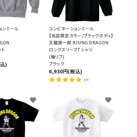
ョンミール
コンビネーションミール
【当店限定カラー/ブラックボディ】
AGON
天龍源一郎 RISING DRAGON
ット
ロングスリーブTシャツ
(袖リブ)
税込)
ブラック
6,930円(税込)
2件
favorite
favorite