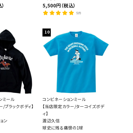
込）
5,500円（税込）
5件
10
ンミール
コンビネーションミール
ー/ブラックボディ】
【当店限定カラー/ターコイズボデ
ィ】
ョン
渡辺久信
球史に残る痛恨の1球