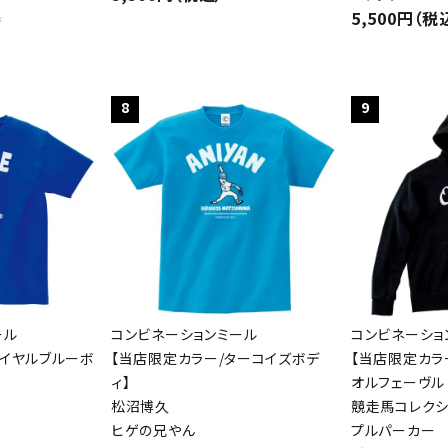
5,500円（税
件
8
9
ール
コンビネーションミール
コンビネーショ
ロイヤルブルーボ
【当店限定カラー/ターコイズボデ
【当店限定カラ
ィ】
オルフェーヴル
松沼博久
競走馬コレクシ
ヒゲの兄やん
プルパーカー