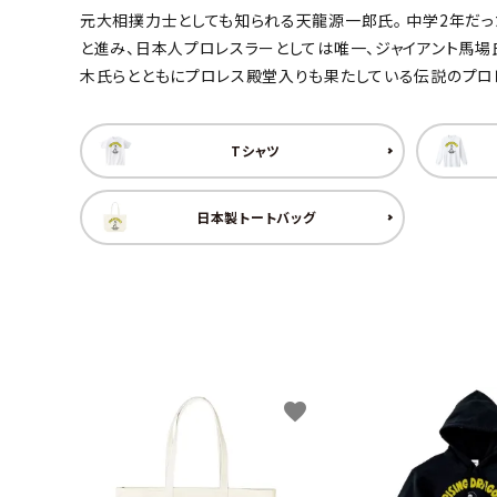
元大相撲力士としても知られる天龍源一郎氏。 中学2年だっ
キャンベル料理長
湘南の
と進み、日本人プロレスラーとしては唯一、ジャイアント馬場氏
木氏らとともにプロレス殿堂入りも果たしている伝説のプロ
Tシャツ
日本製トートバッグ
favorite