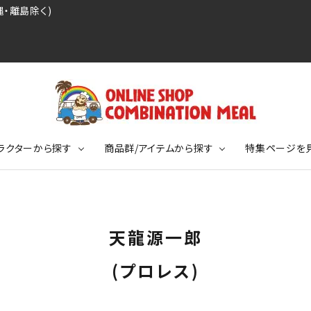
・離島除く)
ラクターから探す
商品群/アイテムから探す
特集ページを
レジェンドプロ野球選手シリーズ
リーブTシャツ
ージ
レジェンドプロレスラーシリーズ
ポロシャツ
特集ページ
ディング事件
球史に残る伝説シリーズ
天龍源一郎
ンドサッカー選手シリーズ
バッグ
競走馬コレクション
KIDSサイズ
(プロレス)
ニメーションコレクション
カジュアルフットボールスタイル