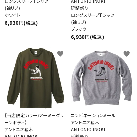
ロングスリーブTシャツ
ANTONIO INOKI
(袖リブ)
延髄斬り
ホワイト
ロングスリーブTシャツ
close
6,930円(税込)
(袖リブ)
ブラック
6,930円(税込)
キーワード
favorite
favorite
カテゴリー
検索する
【当店限定カラー/アーミーグリ
コンビネーションミール
ーンボディ】
アントニオ猪木
アントニオ猪木
ANTONIO INOKI
ANTONIO INOKI
延髄斬り