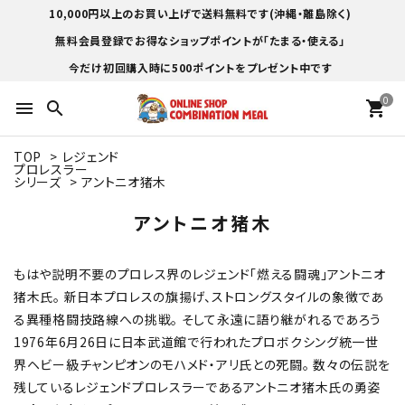
10,000円以上のお買い上げで送料無料です(沖縄・離島除く)
無料会員登録でお得なショップポイントが「たまる・使える」
今だけ初回購入時に500ポイントをプレゼント中です
0
menu
search
shopping_cart
TOP
>
レジェンド
プロレスラー
シリーズ
>
アントニオ猪木
アントニオ猪木
もはや説明不要のプロレス界のレジェンド「燃える闘魂」アントニオ
猪木氏。 新日本プロレスの旗揚げ、ストロングスタイルの象徴であ
る異種格闘技路線への挑戦。 そして永遠に語り継がれるであろう
1976年6月26日に日本武道館で行われたプロボクシング統一世
界ヘビー級チャンピオンのモハメド・アリ氏との死闘。 数々の伝説を
残しているレジェンドプロレスラーであるアントニオ猪木氏の勇姿