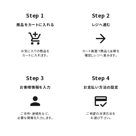
Step 1
Step 2
商品をカートに入れる
レジへ進む
add_shopping_cart
arrow_forward
お気に入りの商品を
カート画面で商品と金額を
カートに入れます。
確認しレジへ進みます。
Step 3
Step 4
お客様情報を入力
お支払い方法の設定
person
credit_score
ご住所・連絡先など、
ご希望の決済方法を
必要な情報を入力します。
お選び下さい。