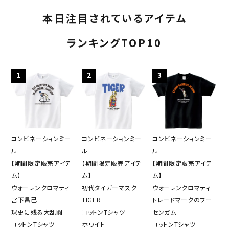
本日注目されているアイテム
ランキングTOP10
1
2
3
コンビネーションミー
コンビネーションミー
コンビネーションミー
ル
ル
ル
【期間限定販売アイテ
【期間限定販売アイテ
【期間限定販売アイテ
ム】
ム】
ム】
ウォーレンクロマティ
初代タイガーマスク
ウォーレンクロマティ
宮下昌己
TIGER
トレードマークのフー
球史に残る大乱闘
コットンTシャツ
センガム
close
コットンTシャツ
ホワイト
コットンTシャツ