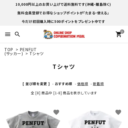
10,000円以上のお買い上げで送料無料です(沖縄・離島除く)
無料会員登録でお得なショップポイントが「たまる・使える」
今だけ初回購入時に500ポイントをプレゼント中です
0
menu
search
shopping_cart
TOP
>
PENFUT
(サッカー)
>
Tシャツ
Tシャツ
[ 並び順を変更 ]
-
おすすめ順
-
価格順
-
新着順
全 [8] 商品中 [1-8] 商品を表示しています
favorite
favorite