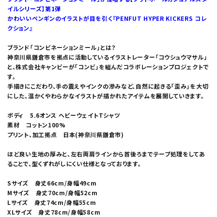
イルシリーズ】第1弾
かわいいペンギンのイラストが目を引く『PENFUT HYPER KICKERS コレ
クション』
ブランド「コンビネーションミール」とは？
神奈川県鎌倉市を拠点に活動しているイラストレーター「コウシュウマサル」
と、株式会社キャンビーが「コンビ」を組んだコラボレーションプロジェクトで
す。
手描きにこだわり、手の震えやインクの滲みなど、自然に起きる「歪み」を大切
にした、温かくやわらかなイラストが描かれたアイテムを展開していきます。
ボディ 5.6オンス ヘビーウェイトTシャツ
素材 コットン100%
プリント、加工拠点 日本(神奈川県鎌倉市)
ほど良い生地の厚みと、左右両肩ラインから首後ろまでテープ処理をしてあ
ることで、型くずれがしにくい仕様となっております。
Sサイズ 身丈66cm/身幅49cm
Mサイズ 身丈70cm/身幅52cm
Lサイズ 身丈74cm/身幅55cm
XLサイズ 身丈78cm/身幅58cm