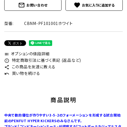
mail_outline
favorite
お問い合わせ
型番:
CBNM-PF101001ホワイト
オプションの値段詳細
toc
特定商取引法に基づく表記 (返品など)
error_outline
この商品を友達に教える
share
買い物を続ける
undo
商品説明
中央で数的優位が作りやすい3-5-2のフォーメーションを形成する試合開始
前のPENFUT HYPER KICKERSのみなさんです。
ブランド「コンビネーションミール」が提唱する【フットボールカジュアルスタ