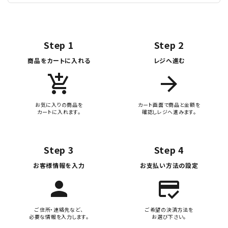
Step 1
Step 2
商品をカートに入れる
レジへ進む
add_shopping_cart
arrow_forward
お気に入りの商品を
カート画面で商品と金額を
カートに入れます。
確認しレジへ進みます。
Step 3
Step 4
お客様情報を入力
お支払い方法の設定
person
credit_score
ご住所・連絡先など、
ご希望の決済方法を
必要な情報を入力します。
お選び下さい。