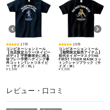
17件
15件
コンビネーションミール
コンビネーションミール
【当店限定カラー/ネイビー
【期間限定販売アイテム】
ボディ】宇野勝球史に残る
初代タイガーマスクTHE
珍プレー宇野ヘディング事
FIRST TIGER MASKコッ
件コットンTシャツネイビ
トンTシャツブラック（サ
ー（サイズ：XL）
イズ：M）
¥ 5,500
¥ 5,500
レビュー・口コミ