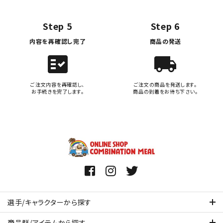
Step 5
Step 6
内容を再確認し完了
商品の発送
fact_check
local_shipping
ご注文内容を再確認し、
ご注文の商品を発送します。
お手続きを完了します。
商品の到着をお待ち下さい。
選手/キャラクターから探す
商品群/アイテムから探す