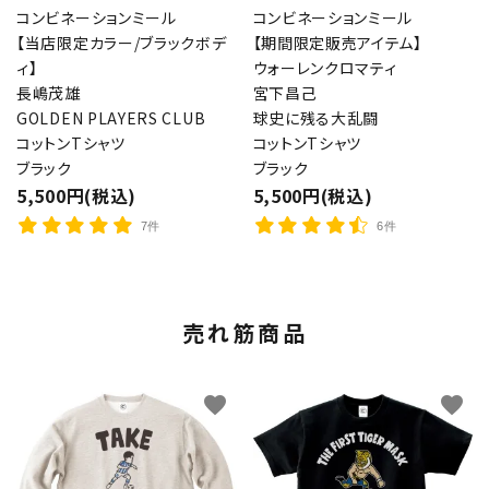
コンビネーションミール
コンビネーションミール
【当店限定カラー/ブラックボデ
【期間限定販売アイテム】
ィ】
ウォーレンクロマティ
長嶋茂雄
宮下昌己
GOLDEN PLAYERS CLUB
球史に残る大乱闘
コットンTシャツ
コットンTシャツ
ブラック
ブラック
5,500円(税込)
5,500円(税込)
7件
6件
売れ筋商品
favorite
favorite