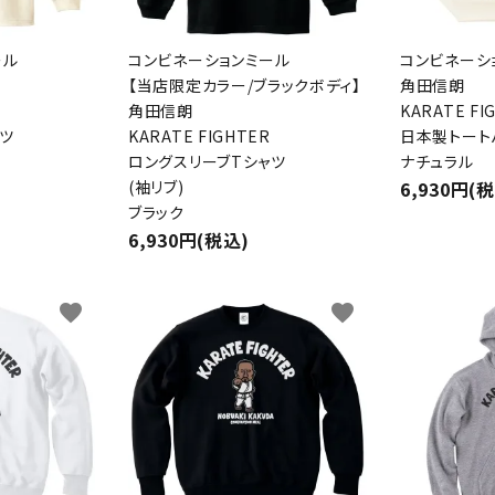
ール
コンビネーションミール
コンビネーシ
【当店限定カラー/ブラックボディ】
角田信朗
角田信朗
KARATE FI
ツ
KARATE FIGHTER
日本製トート
ロングスリーブTシャツ
ナチュラル
(袖リブ)
6,930円(
ブラック
6,930円(税込)
favorite
favorite