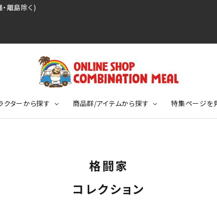
・離島除く)
ラクターから探す
商品群/アイテムから探す
特集ページを
レジェンドプロ野球選手シリーズ
リーブTシャツ
ージ
レジェンドプロレスラーシリーズ
ポロシャツ
特集ページ
ディング事件
球史に残る伝説シリーズ
格闘家
ンドサッカー選手シリーズ
バッグ
競走馬コレクション
KIDSサイズ
コレクション
ニメーションコレクション
カジュアルフットボールスタイル