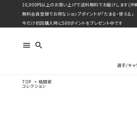
10,000円以上のお買い上げで送料無料でお届けします(沖縄
無料会員登録でお得なショップポイントが「たまる・使える」
今だけ初回購入時に500ポイントをプレゼント中です
menu
search
選手/キャ
TOP
>
格闘家
コレクション
プロ野球選手コレクション
Tシャツ
特集ページ
名球会
ロングス
特集ペ
ウォーレン･クロマティ
宇野ヘ
日本プロサッカー選手会シリーズ
パーカー
レジェ
トート
特集ページ
競走馬コレクション
水泳競技選手コレクション
期間限定販売アイテム
ジャパ