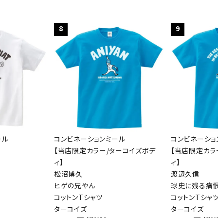
8
9
ール
コンビネーションミール
コンビネーショ
【当店限定カラー/ターコイズボデ
【当店限定カラ
ィ】
ィ】
松沼博久
渡辺久信
ヒゲの兄やん
球史に残る痛恨
コットンTシャツ
コットンTシャ
ターコイズ
ターコイズ