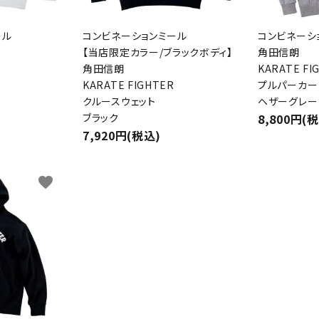
ール
コンビネーションミール
コンビネーシ
【当店限定カラー/ブラックボディ】
角田信朗
角田信朗
KARATE FI
KARATE FIGHTER
プルパーカー
ード
クルースウェット
ヘザーグレー
ブラック
8,800円(
7,920円(税込)
リー
favorite
検索する