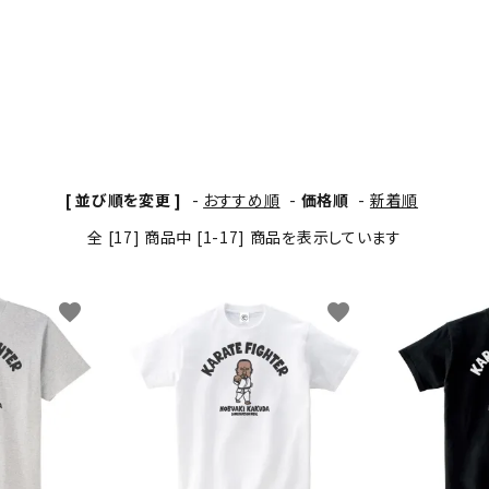
わんこディオゴくん
[ 並び順を変更 ]
-
おすすめ順
-
価格順
-
新着順
全 [17] 商品中 [1-17] 商品を表示しています
favorite
favorite