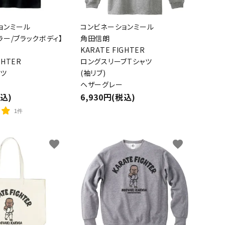
ョンミール
コンビネーションミール
ラー/ブラックボディ】
角田信朗
KARATE FIGHTER
GHTER
ロングスリーブTシャツ
ャツ
(袖リブ)
ヘザーグレー
税込)
6,930円(税込)
1件
favorite
favorite