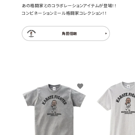
あの格闘家とのコラボレーションアイテムが登場！！
キャンベル料理長
湘南の
コンビネーションミール格闘家コレクション！！
角田信朗
favorite