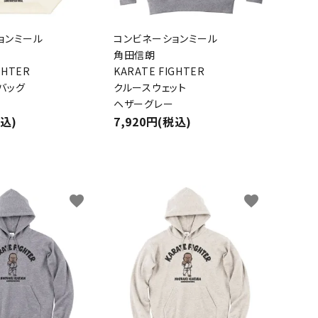
ョンミール
コンビネーションミール
角田信朗
GHTER
KARATE FIGHTER
バッグ
クルースウェット
ヘザーグレー
税込)
7,920円(税込)
favorite
favorite