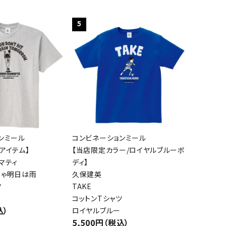
5
ンミール
コンビネーションミール
アイテム】
【当店限定カラー/ロイヤルブルーボ
マティ
ディ】
きゃ明日は雨
久保建英
ツ
TAKE
コットンTシャツ
込）
ロイヤルブルー
5,500円（税込）