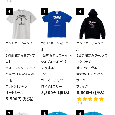
1件
4
5
6
コンビネーションミー
コンビネーションミー
コンビネーションミー
ル
ル
ル
【期間限定販売アイテ
【当店限定カラー/ロイ
【当店限定カラー/ブラ
ム】
ヤルブルーボディ】
ックボディ】
ウォーレンクロマティ
久保建英
オルフェーヴル
お前が打たなきゃ明日
TAKE
競走馬コレクション
は雨
コットンTシャツ
プルパーカー
コットンTシャツ
ロイヤルブルー
ブラック
5,500円（税込）
8,800円（税込）
オートミール
5,500円（税込）
1件
7
8
9