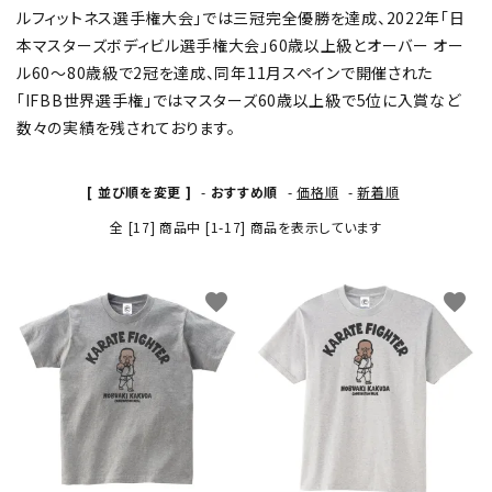
ルフィットネス選手権大会」では三冠完全優勝を達成、2022年「日
本マスターズボディビル選手権大会」60歳以上級とオーバー オー
ル60〜80歳級で2冠を達成、同年11月スペインで開催された
「IFBB世界選手権」ではマスターズ60歳以上級で5位に入賞など
数々の実績を残されております。
[ 並び順を変更 ]
-
おすすめ順
-
価格順
-
新着順
全 [17] 商品中 [1-17] 商品を表示しています
favorite
favorite