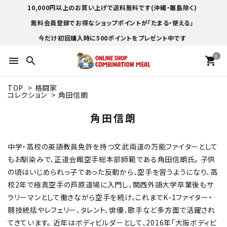
10,000円以上のお買い上げで送料無料です(沖縄・離島除く)
無料会員登録でお得なショップポイントが「たまる・使える」
今だけ初回購入時に500ポイントをプレゼント中です
0
menu
search
shopping_cart
TOP
>
格闘家
コレクション
>
角田信朗
角田信朗
中学・高校の英語教員免許を持つ文武両道の万能ファイターとして
もお馴染みで、正道会館空手総本部師範である角田信朗氏。 子供
の頃はいじめられっ子であった反動から、空手を習うようになり、高
校2年で極真空手の芦原道場に入門し、関西外語大学卒業後もサ
ラリーマンとして働きながら空手を続け、これまでK-1ファイター・
競技統括やレフェリー、タレント、俳優、歌手など多方面で活躍され
てきています。 近年はボディビルダーとして、2016年「大阪ボディビ