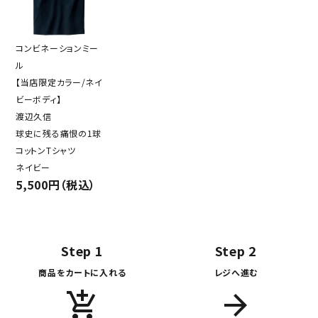
コンビネーションミー
ル
【当店限定カラー/ネイ
ビーボディ】
渡辺久信
球史に残る痛恨の1球
コットンTシャツ
ネイビー
5,500円（税込）
Step 1
Step 2
商品をカートに入れる
レジへ進む
add_shopping_cart
arrow_forward