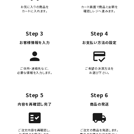
お気に入りの商品を
カート画面で商品と金額を
カートに入れます。
確認しレジへ進みます。
Step 3
Step 4
お客様情報を入力
お支払い方法の設定
person
credit_score
ご住所・連絡先など、
ご希望の決済方法を
必要な情報を入力します。
お選び下さい。
Step 5
Step 6
内容を再確認し完了
商品の発送
fact_check
local_shipping
ご注文内容を再確認し、
ご注文の商品を発送します。