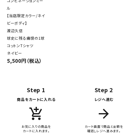
コンビネーションミー
ル
【当店限定カラー/ネイ
ビーボディ】
渡辺久信
球史に残る痛恨の1球
コットンTシャツ
ネイビー
5,500円（税込）
Step 1
Step 2
商品をカートに入れる
レジへ進む
add_shopping_cart
arrow_forward
お気に入りの商品を
カート画面で商品と金額を
カートに入れます。
確認しレジへ進みます。