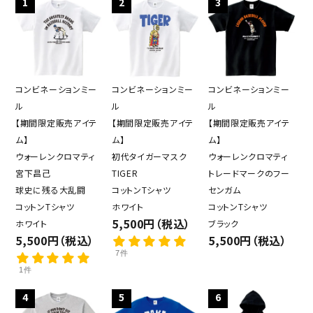
1
2
3
コンビネーションミー
コンビネーションミー
コンビネーションミー
ル
ル
ル
【期間限定販売アイテ
【期間限定販売アイテ
【期間限定販売アイテ
ム】
ム】
ム】
ウォーレンクロマティ
初代タイガーマスク
ウォーレンクロマティ
宮下昌己
TIGER
トレードマークのフー
球史に残る大乱闘
コットンTシャツ
センガム
コットンTシャツ
ホワイト
コットンTシャツ
5,500円（税込）
ホワイト
ブラック
5,500円（税込）
5,500円（税込）
7件
1件
4
5
6