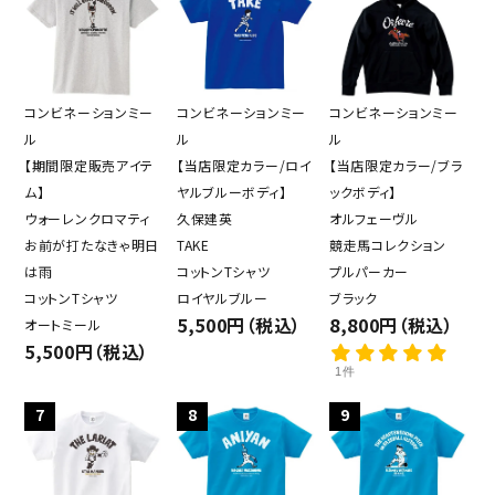
close
コンビネーションミー
コンビネーションミー
コンビネーションミー
ル
ル
ル
【期間限定販売アイテ
【当店限定カラー/ロイ
【当店限定カラー/ブラ
キーワード
ム】
ヤルブルーボディ】
ックボディ】
ウォーレンクロマティ
久保建英
オルフェーヴル
お前が打たなきゃ明日
TAKE
競走馬コレクション
は雨
コットンTシャツ
プルパーカー
カテゴリー
コットンTシャツ
ロイヤルブルー
ブラック
5,500円（税込）
8,800円（税込）
オートミール
5,500円（税込）
1件
検索する
7
8
9