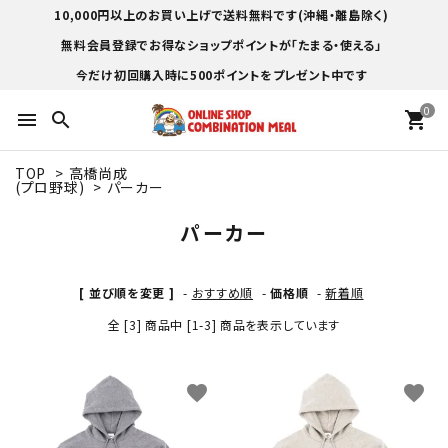
10,000円以上のお買い上げで送料無料です(沖縄・離島除く)
無料会員登録でお得なショップポイントが「たまる・使える」
今だけ初回購入時に500ポイントをプレゼント中です
0
menu
search
shopping_cart
TOP
>
高橋尚成
(プロ野球)
>
パーカー
パーカー
[ 並び順を変更 ]
-
おすすめ順
-
価格順
-
新着順
全 [3] 商品中 [1-3] 商品を表示しています
favorite
favorite