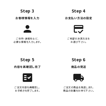
Step 3
Step 4
お客様情報を入力
お支払い方法の設定
person
credit_score
ご住所・連絡先など、
ご希望の決済方法を
必要な情報を入力します。
お選び下さい。
Step 5
Step 6
内容を再確認し完了
商品の発送
fact_check
local_shipping
ご注文内容を再確認し、
ご注文の商品を発送します。
お手続きを完了します。
商品の到着をお待ち下さい。