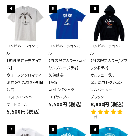
4
5
6
コンビネーションミー
コンビネーションミー
コンビネーションミー
ル
ル
ル
【期間限定販売アイテ
【当店限定カラー/ロイ
【当店限定カラー/ブラ
ム】
ヤルブルーボディ】
ックボディ】
ウォーレンクロマティ
久保建英
オルフェーヴル
お前が打たなきゃ明日
TAKE
競走馬コレクション
は雨
コットンTシャツ
プルパーカー
コットンTシャツ
ロイヤルブルー
ブラック
5,500円（税込）
8,800円（税込）
オートミール
5,500円（税込）
1件
7
8
9