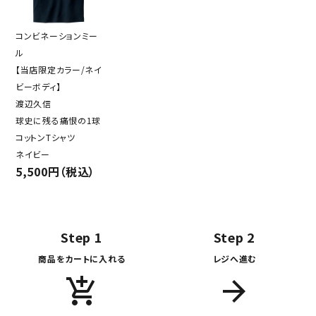
コンビネーションミー
ル
【当店限定カラー/ネイ
ビーボディ】
渡辺久信
球史に残る痛恨の1球
コットンTシャツ
ネイビー
5,500円（税込）
Step 1
Step 2
商品をカートに入れる
レジへ進む
add_shopping_cart
arrow_forward