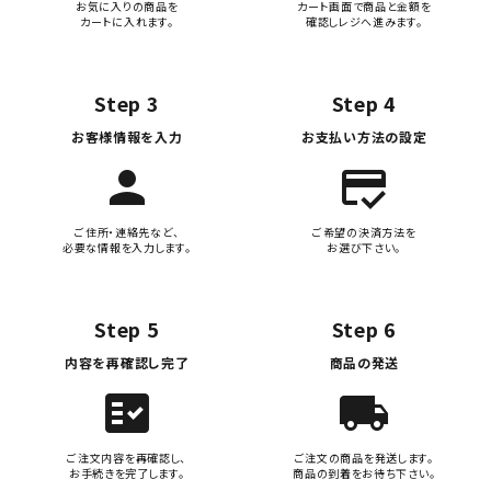
お気に入りの商品を
カート画面で商品と金額を
カートに入れます。
確認しレジへ進みます。
Step 3
Step 4
お客様情報を入力
お支払い方法の設定
person
credit_score
ご住所・連絡先など、
ご希望の決済方法を
必要な情報を入力します。
お選び下さい。
Step 5
Step 6
内容を再確認し完了
商品の発送
fact_check
local_shipping
ご注文内容を再確認し、
ご注文の商品を発送します。
お手続きを完了します。
商品の到着をお待ち下さい。