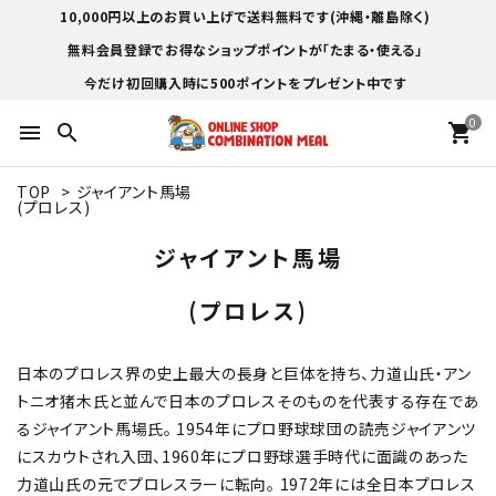
10,000円以上のお買い上げで送料無料です(沖縄・離島除く)
無料会員登録でお得なショップポイントが「たまる・使える」
今だけ初回購入時に500ポイントをプレゼント中です
0
menu
search
shopping_cart
TOP
>
ジャイアント馬場
(プロレス)
ジャイアント馬場
(プロレス)
日本のプロレス界の史上最大の長身と巨体を持ち、力道山氏・アン
トニオ猪木氏と並んで日本のプロレスそのものを代表する存在であ
るジャイアント馬場氏。 1954年にプロ野球球団の読売ジャイアンツ
にスカウトされ入団、1960年にプロ野球選手時代に面識のあった
力道山氏の元でプロレスラーに転向。 1972年には全日本プロレス