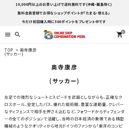
10,000円以上のお買い上げで送料無料です(沖縄・離島除く)
無料会員登録でお得なショップポイントが「たまる・使える」
今だけ初回購入時に500ポイントをプレゼント中です
0
menu
search
shopping_cart
TOP
>
奥寺康彦
(サッカー)
奥寺康彦
(サッカー)
左足での強烈なシュートとスピードを武器としながらも、正確なク
ロスボール、安定したパス、優れた戦術眼、豊富な運動量、クレバー
なディフェンスで相手を押さえ込むなど、フォワードからディフェンダ
ーの全てのポジションで活躍し、当時の日本経済の象徴である精密
機械のようなクオリティから地元ドイツのファンから「東洋のコンピ