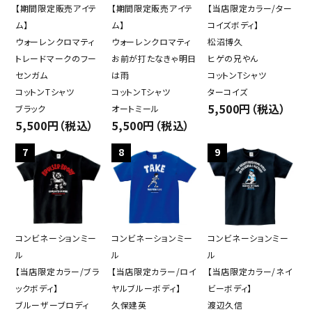
【期間限定販売アイテ
【期間限定販売アイテ
【当店限定カラー/ター
ム】
ム】
コイズボディ】
ウォーレンクロマティ
ウォーレンクロマティ
松沼博久
トレードマークのフー
お前が打たなきゃ明日
ヒゲの兄やん
センガム
は雨
コットンTシャツ
コットンTシャツ
コットンTシャツ
ターコイズ
5,500円（税込）
ブラック
オートミール
5,500円（税込）
5,500円（税込）
7
8
9
コンビネーションミー
コンビネーションミー
コンビネーションミー
ル
ル
ル
【当店限定カラー/ブラ
【当店限定カラー/ロイ
【当店限定カラー/ネイ
ックボディ】
ヤルブルーボディ】
ビーボディ】
ブルーザーブロディ
久保建英
渡辺久信