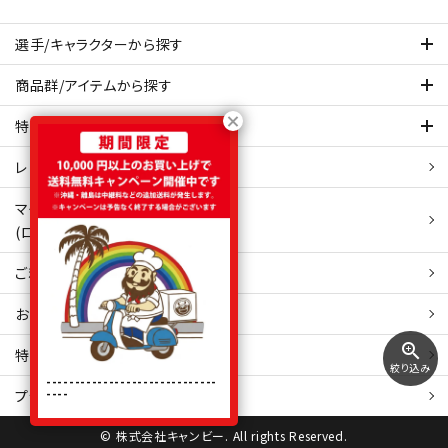
選手/キャラクターから探す
商品群/アイテムから探す
特集ページを見てみる
レビュー・口コミ 一覧ページ
マイアカウント
(ログイン/新規会員登録)
ご利用ガイド
お問い合わせ
zoom_in
特定商取引
法表示
絞り込み
------------------------------
----
プライバシーポリシー
© 株式会社キャンビー. All rights Reserved.