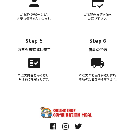
person
credit_score
ご住所・連絡先など、
ご希望の決済方法を
必要な情報を入力します。
お選び下さい。
Step 5
Step 6
内容を再確認し完了
商品の発送
fact_check
local_shipping
ご注文内容を再確認し、
ご注文の商品を発送します。
お手続きを完了します。
商品の到着をお待ち下さい。