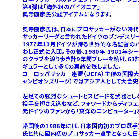
第4弾は「海外組のパイオニア」
奥寺康彦氏公認アイテムになります。
奥寺康彦氏は、日本にプロサッカーがない時代
サッカーリーグと言われたドイツのブンデスリ
1977年10月ドイツが誇る世界的な名監督の
わし正式に入団。その後、1980年-1981年
のクラブを渡り歩き計9年間プレーを続け、63
ギュラーとして多くの実績を残しました。
ヨーロッパサッカー連盟（UEFA）主催の国際大
ャンピオンズリーグ）ではアジア人として大会史
左足での強烈なシュートとスピードを武器とし
相手を押さえ込むなど、フォワードからディフ
元ドイツのファンから「東洋のコンピューター
帰国後の1986年には、日本国内初のプロ選
氏と共に国内初のプロサッカー選手となった日