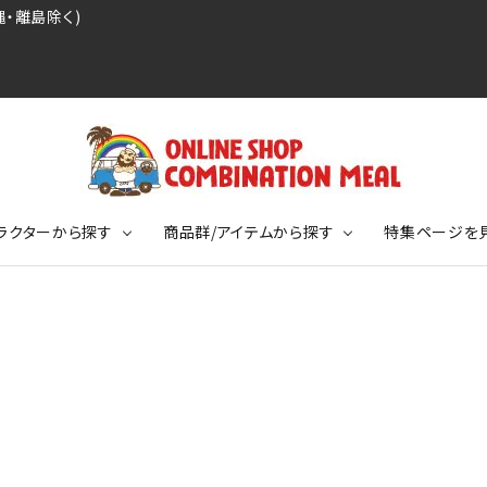
・離島除く)
ラクターから探す
商品群/アイテムから探す
特集ページを
レジェンドプロ野球選手シリーズ
リーブTシャツ
ージ
レジェンドプロレスラーシリーズ
ポロシャツ
特集ページ
ディング事件
球史に残る伝説シリーズ
ンドサッカー選手シリーズ
バッグ
競走馬コレクション
KIDSサイズ
ニメーションコレクション
カジュアルフットボールスタイル