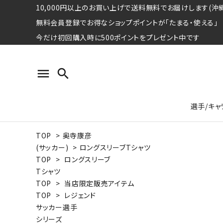
10,000円以上のお買い上げで送料無料でお届けします(沖縄
無料会員登録でお得なショップポイントが「たまる・使える」
今だけ初回購入時に500ポイントをプレゼント中です
menu
search
選手/キャ
TOP
>
奥寺康彦
プロ野球選手コレクション
Tシャツ
特集ページ
名球会
ロングス
特集ペ
(サッカー)
>
ロングスリーブTシャツ
ウォーレン･クロマティ
宇野ヘ
TOP
>
ロングスリーブ
Tシャツ
日本プロサッカー選手会シリーズ
パーカー
レジェ
トート
TOP
>
当店限定販売アイテム
特集ページ
TOP
>
レジェンド
競走馬コレクション
サッカー選手
水泳競技選手コレクション
期間限定販売アイテム
ジャパ
シリーズ