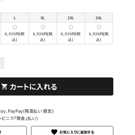
L
XL
2XL
3XL
6,930円(税
6,930円(税
6,930円(税
6,930円(税
込)
込)
込)
込)
＋
カートに入れる
shopping_cart
ay、PayPay(残高払い 限定)
ンビニで『現金』払い)
favorite
せ