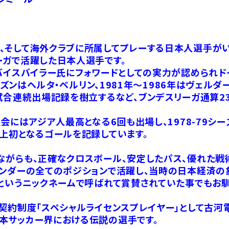
、そして海外クラブに所属してプレーする日本人選手がい
ーガで活躍した日本人選手です。
バイスバイラー氏にフォワードとしての実力が認められドイ
シーズンはヘルタ・ベルリン、1981年～1986年はヴェル
試合連続出場記録を樹立するなど、ブンデスリーガ通算23
会にはアジア人最高となる6回も出場し、1978-79シーズ
上初となるゴールを記録しています。
ながらも、正確なクロスボール、安定したパス、優れた戦
ェンダーの全てのポジションで活躍し、当時の日本経済の
」というニックネームで呼ばれて賞賛されていた事でもお馴
手契約制度「スペシャルライセンスプレイヤー」として古
本サッカー界における伝説の選手です。