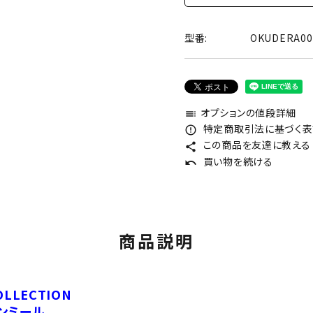
型番:
OKUDERA0
オプションの値段詳細
toc
特定商取引法に基づく表記
error_outline
この商品を友達に教える
share
買い物を続ける
undo
商品説明
OLLECTION
ンミール