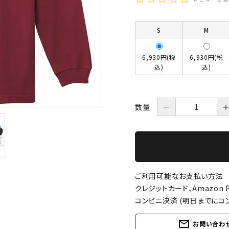
S
M
6,930円(税
6,930円(税
込)
込)
数量
－
ご利用可能なお支払い方法
クレジットカード、Amazon P
コンビニ決済 (明日までにコ
mail_outline
お問い合わ