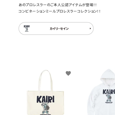
あのプロレスラーのご本人公認アイテムが登場！！
キャンベル料理長
湘南の
コンビネーションミールプロレスラーコレクション！！
カイリ・セイン
favorite