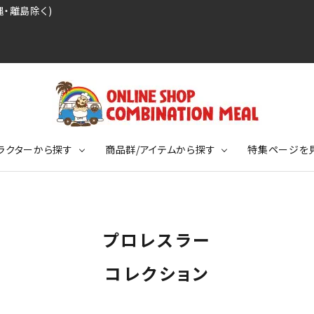
・離島除く)
ラクターから探す
商品群/アイテムから探す
特集ページを
レジェンドプロ野球選手シリーズ
リーブTシャツ
ージ
レジェンドプロレスラーシリーズ
ポロシャツ
特集ページ
ディング事件
球史に残る伝説シリーズ
プロレスラー
ンドサッカー選手シリーズ
バッグ
競走馬コレクション
KIDSサイズ
コレクション
ニメーションコレクション
カジュアルフットボールスタイル