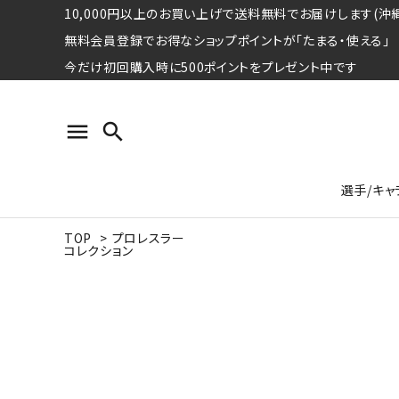
10,000円以上のお買い上げで送料無料でお届けします(沖縄
無料会員登録でお得なショップポイントが「たまる・使える」
今だけ初回購入時に500ポイントをプレゼント中です
menu
search
選手/キャ
TOP
>
プロレスラー
コレクション
プロ野球選手コレクション
Tシャツ
特集ページ
名球会
ロングス
特集ペ
ウォーレン･クロマティ
宇野ヘ
日本プロサッカー選手会シリーズ
パーカー
レジェ
トート
特集ページ
競走馬コレクション
水泳競技選手コレクション
期間限定販売アイテム
ジャパ