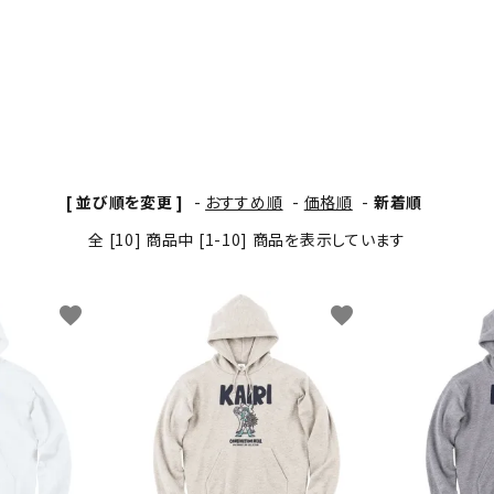
わんこディオゴくん
[ 並び順を変更 ]
-
おすすめ順
-
価格順
-
新着順
全 [10] 商品中 [1-10] 商品を表示しています
favorite
favorite