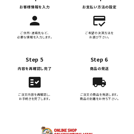
お客様情報を入力
お支払い方法の設定
person
credit_score
ご住所・連絡先など、
ご希望の決済方法を
必要な情報を入力します。
お選び下さい。
Step 5
Step 6
内容を再確認し完了
商品の発送
fact_check
local_shipping
ご注文内容を再確認し、
ご注文の商品を発送します。
お手続きを完了します。
商品の到着をお待ち下さい。