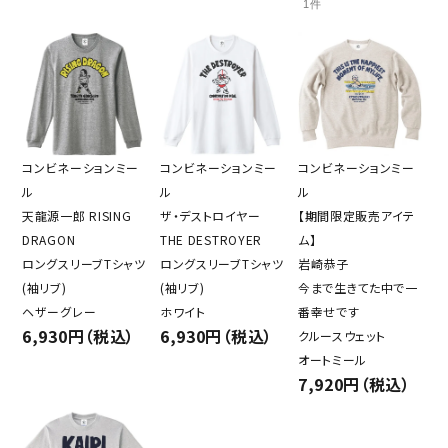
1件
コンビネーションミー
コンビネーションミー
コンビネーションミー
ル
ル
ル
天龍源一郎 RISING
ザ・デストロイヤー
【期間限定販売アイテ
DRAGON
THE DESTROYER
ム】
ロングスリーブTシャツ
ロングスリーブTシャツ
岩崎恭子
(袖リブ)
(袖リブ)
今まで生きてた中で一
ヘザーグレー
ホワイト
番幸せです
6,930円（税込）
6,930円（税込）
クルースウェット
オートミール
7,920円（税込）