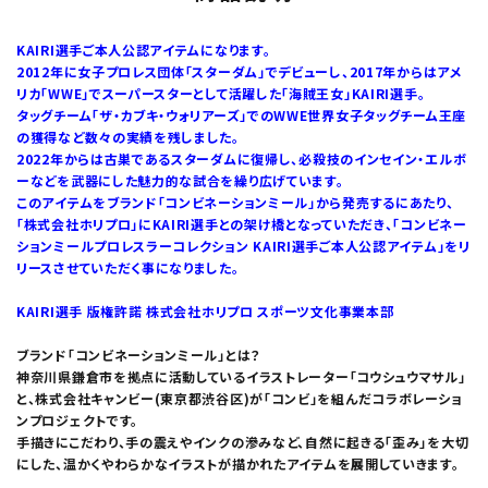
KAIRI選手ご本人公認アイテムになります。
2012年に女子プロレス団体「スターダム」でデビューし、2017年からはアメ
リカ「WWE」でスーパースターとして活躍した「海賊王女」KAIRI選手。
タッグチーム「ザ・カブキ・ウォリアーズ」でのWWE世界女子タッグチーム王座
の獲得など数々の実績を残しました。
2022年からは古巣であるスターダムに復帰し、必殺技のインセイン・エルボ
ーなどを武器にした魅力的な試合を繰り広げています。
このアイテムをブランド「コンビネーションミール」から発売するにあたり、
「株式会社ホリプロ」にKAIRI選手との架け橋となっていただき、「コンビネー
ションミールプロレスラーコレクション KAIRI選手ご本人公認アイテム」をリ
リースさせていただく事になりました。
KAIRI選手 版権許諾 株式会社ホリプロ スポーツ文化事業本部
ブランド「コンビネーションミール」とは？
神奈川県鎌倉市を拠点に活動しているイラストレーター「コウシュウマサル」
と、株式会社キャンビー(東京都渋谷区)が「コンビ」を組んだコラボレーショ
ンプロジェクトです。
手描きにこだわり、手の震えやインクの滲みなど、自然に起きる「歪み」を大切
にした、温かくやわらかなイラストが描かれたアイテムを展開していきます。