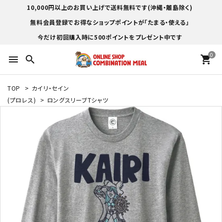
10,000円以上のお買い上げで送料無料です(沖縄・離島除く)
無料会員登録でお得なショップポイントが「たまる・使える」
今だけ初回購入時に500ポイントをプレゼント中です
0
menu
search
shopping_cart
TOP
>
カイリ・セイン
(プロレス)
>
ロングスリーブTシャツ