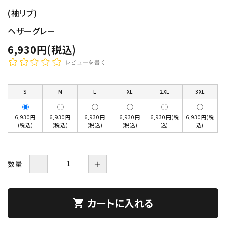
(袖リブ)
ヘザーグレー
6,930円(税込)
レビューを書く
S
M
L
XL
2XL
3XL
6,930円
6,930円
6,930円
6,930円
6,930円(税
6,930円(税
(税込)
(税込)
(税込)
(税込)
込)
込)
数量
－
＋
カートに入れる
shopping_cart