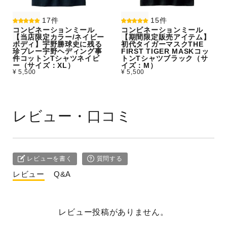
17件
15件
コンビネーションミール
コンビネーションミール
【当店限定カラー/ネイビー
【期間限定販売アイテム】
ボディ】宇野勝球史に残る
初代タイガーマスクTHE
珍プレー宇野ヘディング事
FIRST TIGER MASKコッ
件コットンTシャツネイビ
トンTシャツブラック（サ
ー（サイズ：XL）
イズ：M）
¥ 5,500
¥ 5,500
レビュー・口コミ
レビューを書く
質問する
レビュー
Q&A
レビュー投稿がありません。