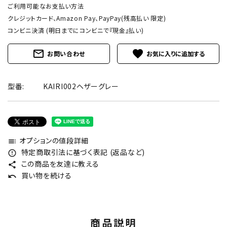
ご利用可能なお支払い方法
クレジットカード、Amazon Pay、PayPay(残高払い 限定)
コンビニ決済 (明日までにコンビニで『現金』払い)
mail_outline
favorite
お問い合わせ
型番:
KAIRI002ヘザーグレー
オプションの値段詳細
toc
特定商取引法に基づく表記 (返品など)
error_outline
この商品を友達に教える
share
買い物を続ける
undo
商品説明