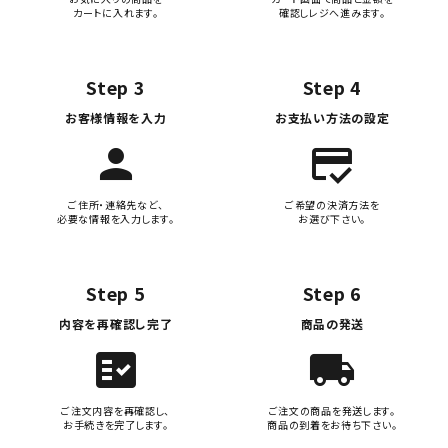
カートに入れます。
確認しレジへ進みます。
Step 3
Step 4
お客様情報を入力
お支払い方法の設定
person
credit_score
ご住所・連絡先など、
ご希望の決済方法を
必要な情報を入力します。
お選び下さい。
Step 5
Step 6
内容を再確認し完了
商品の発送
fact_check
local_shipping
ご注文内容を再確認し、
ご注文の商品を発送します。
お手続きを完了します。
商品の到着をお待ち下さい。