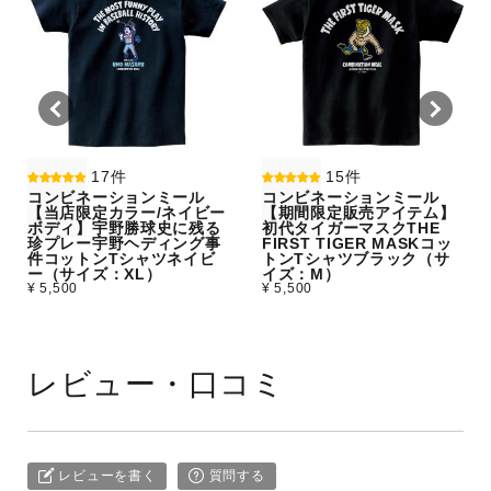
17件
15件
コンビネーションミール
コンビネーションミール
【当店限定カラー/ネイビー
【期間限定販売アイテム】
ボディ】宇野勝球史に残る
初代タイガーマスクTHE
珍プレー宇野ヘディング事
FIRST TIGER MASKコッ
件コットンTシャツネイビ
トンTシャツブラック（サ
ー（サイズ：XL）
イズ：M）
¥ 5,500
¥ 5,500
レビュー・口コミ
レビューを書く
質問する