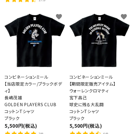
17件
favorite
favorite
コンビネーションミール
コンビネーションミール
【当店限定カラー/ブラックボデ
【期間限定販売アイテム】
ィ】
ウォーレンクロマティ
長嶋茂雄
宮下昌己
GOLDEN PLAYERS CLUB
球史に残る大乱闘
コットンTシャツ
コットンTシャツ
ブラック
ブラック
5,500円(税込)
5,500円(税込)
7件
6件