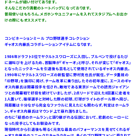
ドネームが縫い付けてあります。
そんなこだわり満載のトートバッグになっております。
普段使いはもちろん、メガホンやユニフォームを入れてスタジアムへお出か
けの際にもオススメです。
コンビネーションミール プロ野球選手コレクション
ギャオス内藤氏コラボレーションアイテムになります。
1986年ドラフト3位でヤクルトスワローズに入団し、ブルペンで投げるたび
に雄叫びを上げるため、首脳陣が「ギャーオ」と呼び、それが変じて「ギャオス」
となったニックネームを引退後も芸名として使用されているギャオス内藤氏。
1990年にヤクルトスワローズの新監督に野村克也氏が就任。データ重視の
「ID野球」を旗印に掲げ、チーム改革に乗り出したその初年度に、エースのギャ
オス内藤氏は開幕投手を任され、敵地である東京ドームでの読売ジャイアン
ツとの開幕戦で好投を続けていましたが、2点リードで迎えた8回裏に走者を
1人置いて、篠塚選手と対峙した際の初球、打球がライトのポール際へ飛び、
飛距離は十分ながら完全なファウルに見えたにも関わらず、判定はホームラ
ン。ギャオス内藤氏はマウンド上で崩れ落ちました。
のちに「疑惑のホームラン」と語り継がれる伝説において、悲劇のヒーローに
なった投手としてもお馴染みです。
現役時代から引退後も明るく元気な最高のパフォーマンスを見せてくれるギ
ャオス内藤氏のユニークなキャラクターは、多くのプロ野球ファンに愛されて