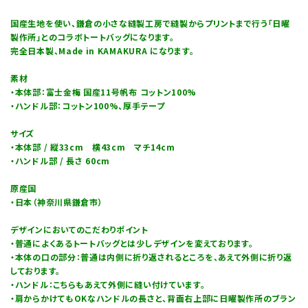
国産生地を使い、鎌倉の小さな縫製工房で縫製からプリントまで行う「日曜
製作所」とのコラボトートバッグになります。
完全日本製、Made in KAMAKURA になります。
素材
・本体部：富士金梅 国産11号帆布 コットン100%
・ハンドル部：コットン100%、厚手テープ
サイズ
・本体部 / 縦33cm 横43cm マチ14cm
・ハンドル部 / 長さ 60cm
原産国
・日本（神奈川県鎌倉市）
デザインにおいてのこだわりポイント
・普通によくあるトートバッグとは少しデザインを変えております。
・本体の口の部分：普通は内側に折り返されるところを、あえて外側に折り返
しております。
・ハンドル：こちらもあえて外側に縫い付けています。
・肩からかけてもOKなハンドルの長さと、背面右上部に日曜製作所のブラン