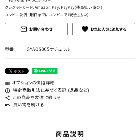
クレジットカード、Amazon Pay、PayPay(残高払い 限定)
コンビニ決済 (明日までにコンビニで『現金』払い)
mail_outline
favorite
お問い合わせ
型番:
GYAOS005ナチュラル
オプションの値段詳細
toc
特定商取引法に基づく表記 (返品など)
error_outline
この商品を友達に教える
share
買い物を続ける
undo
商品説明