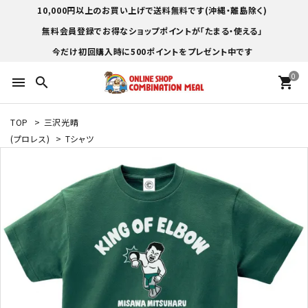
10,000円以上のお買い上げで送料無料です(沖縄・離島除く)
無料会員登録でお得なショップポイントが「たまる・使える」
今だけ初回購入時に500ポイントをプレゼント中です
0
menu
search
shopping_cart
TOP
>
三沢光晴
(プロレス)
>
Tシャツ