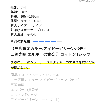
2026-02-06
性別:
男性
年齢:
50代
身長:
165～169cm
体型:
ややぽっちゃり
購入サイズ:
Lサイズ
好きなスポーツ:
プロレス
購入用途:
その他
商品の満足度
【当店限定カラー/アイビーグリーンボディ】
三沢光晴 エルボーの貴公子 コットンTシャツ
まさに、三沢カラー。二代目タイガー
の
マスクを脱いだ時
が懐かしい。
商品：
コンビネーションミール
【当店限定カラー/アイビーグリーンボディ】
三沢光晴
エルボーの貴公子
コットンTシャツ
アイビーグリーン（サイズ：L）