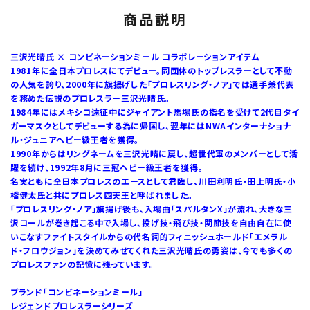
商品説明
三沢光晴氏 × コンビネーションミール コラボレーションアイテム
1981年に全日本プロレスにてデビュー。同団体のトップレスラーとして不動
の人気を誇り、2000年に旗揚げした「プロレスリング・ノア」では選手兼代表
を務めた伝説のプロレスラー三沢光晴氏。
1984年にはメキシコ遠征中にジャイアント馬場氏の指名を受けて2代目タイ
ガーマスクとしてデビューする為に帰国し、翌年にはNWAインターナショナ
ル・ジュニアヘビー級王者を獲得。
1990年からはリングネームを三沢光晴に戻し、超世代軍のメンバーとして活
躍を続け、1992年8月に三冠ヘビー級王者を獲得。
名実ともに全日本プロレスのエースとして君臨し、川田利明氏・田上明氏・小
橋健太氏と共にプロレス四天王と呼ばれました。
「プロレスリング・ノア」旗揚げ後も、入場曲「スパルタンX」が流れ、大きな三
沢コールが巻き起こる中で入場し、投げ技・飛び技・関節技を自由自在に使
いこなすファイトスタイルからの代名詞的フィニッシュホールド「エメラル
ド・フロウジョン」を決めてみせてくれた三沢光晴氏の勇姿は、今でも多くの
プロレスファンの記憶に残っています。
ブランド「コンビネーションミール」
レジェンドプロレスラーシリーズ