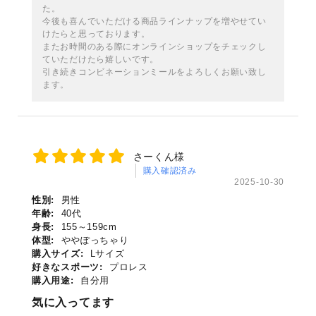
た。
今後も喜んでいただける商品ラインナップを増やせてい
けたらと思っております。
またお時間のある際にオンラインショップをチェックし
ていただけたら嬉しいです。
引き続きコンビネーションミールをよろしくお願い致し
ます。
さーくん様
購入確認済み
2025-10-30
性別:
男性
年齢:
40代
身長:
155～159cm
体型:
ややぽっちゃり
購入サイズ:
Lサイズ
好きなスポーツ:
プロレス
購入用途:
自分用
気に入ってます