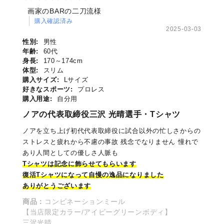
画家のBARの二刀流様
購入確認済み
2025-03-03
性別:
男性
年齢:
60代
身長:
170～174cm
体型:
スリム
購入サイズ:
Lサイズ
好きなスポーツ:
プロレス
購入用途:
自分用
ノアの代表取締役三沢 光晴選手・Tシャツ
ノアを立ち上げ初代代表取締役に試合以外の忙しさからの
ストレスと疲れから不慮の事故 残念でなりません 憧れで
あり人間としての優しさ人脈も
Tシャツは記念に飾らせてもらいます
復活Tシャツになって自慢の逸品になりました
ありがとうございます
商品：
コンビネーションミール
【当店限定カラー/アイビーグリーンボディ】
三沢光晴