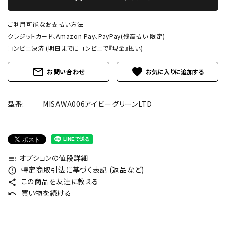
ご利用可能なお支払い方法
クレジットカード、Amazon Pay、PayPay(残高払い 限定)
コンビニ決済 (明日までにコンビニで『現金』払い)
mail_outline
favorite
お問い合わせ
型番:
MISAWA006アイビーグリーンLTD
オプションの値段詳細
toc
特定商取引法に基づく表記 (返品など)
error_outline
この商品を友達に教える
share
買い物を続ける
undo