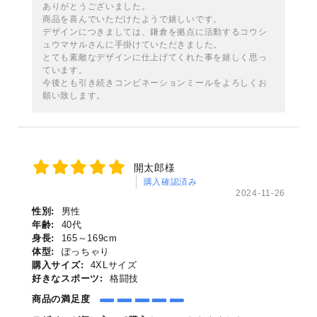
ありがとうございました。
商品を喜んでいただけたようで嬉しいです。
デザインにつきましては、鎌倉を拠点に活動するコウシ
ュウマサルさんに手掛けていただきました。
とても素敵なデザインに仕上げてくれた事を嬉しく思っ
ています。
今後とも引き続きコンビネーションミールをよろしくお
願い致します。
開太郎様
購入確認済み
2024-11-26
性別:
男性
年齢:
40代
身長:
165～169cm
体型:
ぽっちゃり
購入サイズ:
4XLサイズ
好きなスポーツ:
格闘技
商品の満足度