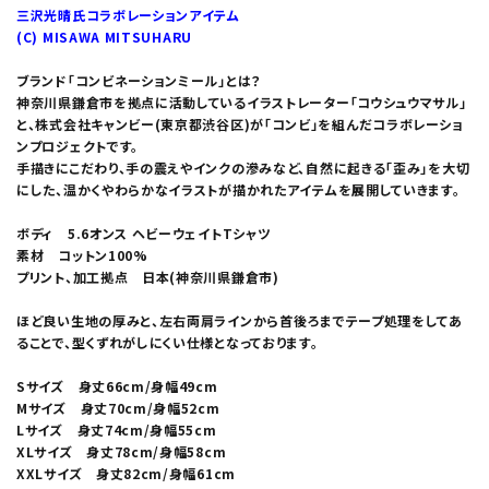
三沢光晴氏コラボレーションアイテム
(C) MISAWA MITSUHARU
ブランド「コンビネーションミール」とは？
神奈川県鎌倉市を拠点に活動しているイラストレーター「コウシュウマサル」
と、株式会社キャンビー(東京都渋谷区)が「コンビ」を組んだコラボレーショ
ンプロジェクトです。
手描きにこだわり、手の震えやインクの滲みなど、自然に起きる「歪み」を大切
にした、温かくやわらかなイラストが描かれたアイテムを展開していきます。
ボディ 5.6オンス ヘビーウェイトTシャツ
素材 コットン100%
プリント、加工拠点 日本(神奈川県鎌倉市)
ほど良い生地の厚みと、左右両肩ラインから首後ろまでテープ処理をしてあ
ることで、型くずれがしにくい仕様となっております。
Sサイズ 身丈66cm/身幅49cm
Mサイズ 身丈70cm/身幅52cm
Lサイズ 身丈74cm/身幅55cm
XLサイズ 身丈78cm/身幅58cm
XXLサイズ 身丈82cm/身幅61cm