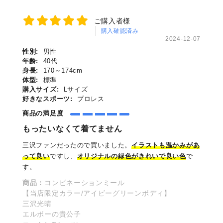
ご購入者様
購入確認済み
2024-12-07
性別:
男性
年齢:
40代
身長:
170～174cm
体型:
標準
購入サイズ:
Lサイズ
好きなスポーツ:
プロレス
商品の満足度
もったいなくて着てません
三沢ファンだったので買いました。
イラストも温かみがあ
って良い
ですし、
オリジナルの緑色がきれいで良い色
で
す。
商品：
コンビネーションミール
【当店限定カラー/アイビーグリーンボディ】
三沢光晴
エルボーの貴公子