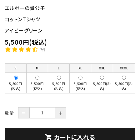
エルボーの貴公子
コットンTシャツ
アイビーグリーン
5,500円(税込)
7件
S
M
L
XL
XXL
XXXL
5,500円
5,500円
5,500円
5,500円
5,500円(税
5,500円(税
(税込)
(税込)
(税込)
(税込)
込)
込)
数量
－
＋
カートに入れる
shopping_cart