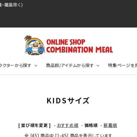
・離島除く)
ラクターから探す
商品群/アイテムから探す
特集ページを
レジェンドプロ野球選手シリーズ
リーブTシャツ
ージ
レジェンドプロレスラーシリーズ
ポロシャツ
特集ページ
ディング事件
球史に残る伝説シリーズ
KIDSサイズ
ンドサッカー選手シリーズ
バッグ
競走馬コレクション
KIDSサイズ
[ 並び順を変更 ]
-
おすすめ順
-
価格順
-
新着順
ニメーションコレクション
カジュアルフットボールスタイル
全 [45] 商品中 [1-45] 商品を表示しています