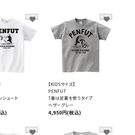
favorite
favorite
】
【KIDSサイズ】
PENFUT
ンシュート
7番は足裏を使うタイプ
ヘザーグレー
税込)
4,950円(税込)
favorite
favorite