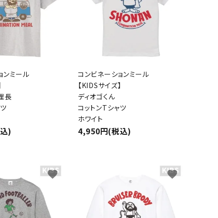
ョンミール
コンビネーションミール
】
【KIDSサイズ】
理長
ディオゴくん
ャツ
コットンTシャツ
ホワイト
close
税込)
4,950円(税込)
favorite
favorite