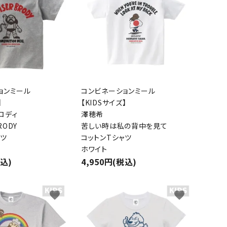
ョンミール
コンビネーションミール
】
【KIDSサイズ】
ロディ
澤穂希
RODY
苦しい時は私の背中を見て
ャツ
コットンTシャツ
ホワイト
税込)
4,950円(税込)
favorite
favorite