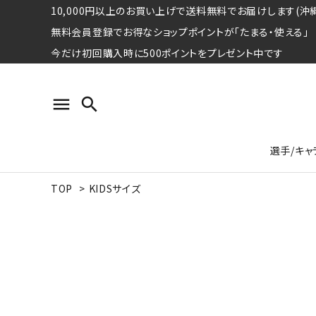
10,000円以上のお買い上げで送料無料でお届けします(沖縄
無料会員登録でお得なショップポイントが「たまる・使える」
今だけ初回購入時に500ポイントをプレゼント中です
menu
search
選手/キャ
TOP
>
KIDSサイズ
プロ野球選手コレクション
Tシャツ
特集ページ
名球会
ロングス
特集ペ
ウォーレン･クロマティ
宇野ヘ
日本プロサッカー選手会シリーズ
パーカー
レジェ
トート
特集ページ
競走馬コレクション
水泳競技選手コレクション
期間限定販売アイテム
ジャパ