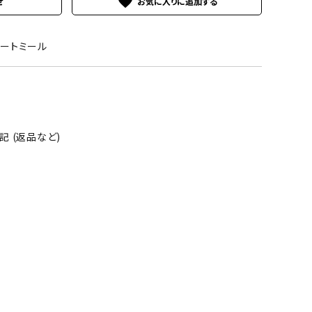
favorite
せ
8オートミール
 (返品など)