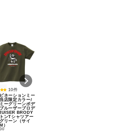
8件
7件
コンビネーションミー
コンビネーション
ル宇野勝球史に残る珍
ル【期間限定販売
プレー宇野ヘディング
テム】初代タイガ
事件コットンTシャツ
スクTIGERコット
オートミール（サイ
シャツホワイト（
ズ：M）
ズ：XXL）
¥ 5,500
¥ 5,500
10件
ビネーションミー
当店限定カラー/
ミーグリーンボデ
ブルーザーブロデ
UISER BRODY
トンTシャツアー
グリーン（サイ
M）
500