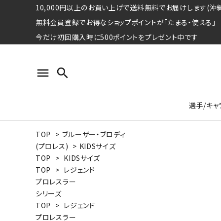
10,000円以上のお買い上げで送料無料でお届けします(沖縄
無料会員登録でお得なショップポイントが「たまる・使える」
今だけ初回購入時に500ポイントをプレゼント中です
menu
search
選手/キャ
TOP
>
ブルーザー・ブロディ
プロ野球選手コレクション
Tシャツ
特集ページ
名球会
ロングス
特集ペ
(プロレス)
>
KIDSサイズ
ウォーレン･クロマティ
宇野ヘ
TOP
>
KIDSサイズ
TOP
>
レジェンド
日本プロサッカー選手会シリーズ
パーカー
レジェ
トート
プロレスラー
特集ページ
シリーズ
競走馬コレクション
TOP
>
レジェンド
水泳競技選手コレクション
期間限定販売アイテム
ジャパ
プロレスラー