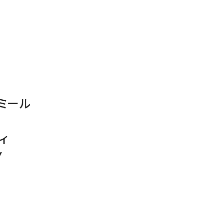
ミール
ィ
Y