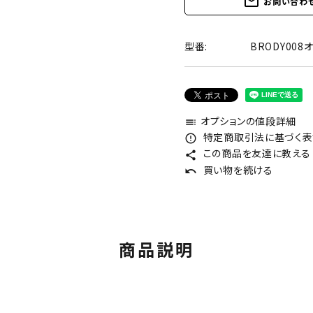
mail_outline
お問い合わ
型番:
BRODY00
オプションの値段詳細
toc
特定商取引法に基づく表記
error_outline
この商品を友達に教える
share
買い物を続ける
undo
商品説明