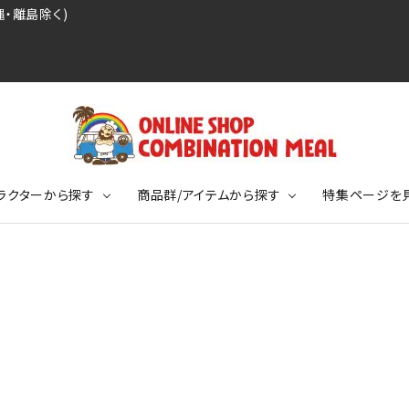
・離島除く)
ラクターから探す
商品群/アイテムから探す
特集ページを
レジェンドプロ野球選手シリーズ
リーブTシャツ
ージ
レジェンドプロレスラーシリーズ
ポロシャツ
特集ページ
ディング事件
球史に残る伝説シリーズ
ンドサッカー選手シリーズ
バッグ
競走馬コレクション
KIDSサイズ
ニメーションコレクション
カジュアルフットボールスタイル