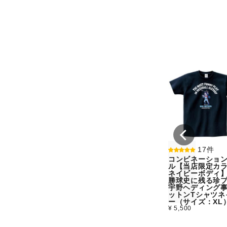
17件
コンビネーショ
ル【当店限定カラ
ネイビーボディ
勝球史に残る珍
宇野ヘディング
ットンTシャツネ
ー（サイズ：XL
¥ 5,500