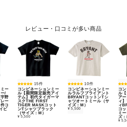
レビュー・口コミが多い商品
15件
10件
ンミー
コンビネーションミー
コンビネーションミー
コン
ー/
ル【期間限定販売アイ
ルラルフブライアント
ル【
】宇野
テム】初代タイガーマ
BRYANTコットンTシ
アー
プレー
スクTHE FIRST
ャツオートミール（サ
ィ】
事件コ
TIGER MASKコット
イズ：M）
ィBR
イビ
ンTシャツブラック
¥ 5,500
コッ
）
（サイズ：M）
ミー
¥ 5,500
ズ：
¥ 5,