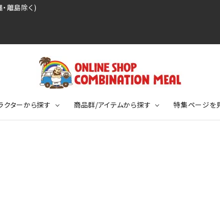
・離島除く)
ラクターから探す
商品群/アイテムから探す
特集ページを
レジェンドプロ野球選手シリーズ
リーブTシャツ
ージ
レジェンドプロレスラーシリーズ
ポロシャツ
特集ページ
ディング事件
球史に残る伝説シリーズ
ンドサッカー選手シリーズ
バッグ
競走馬コレクション
KIDSサイズ
ニメーションコレクション
カジュアルフットボールスタイル