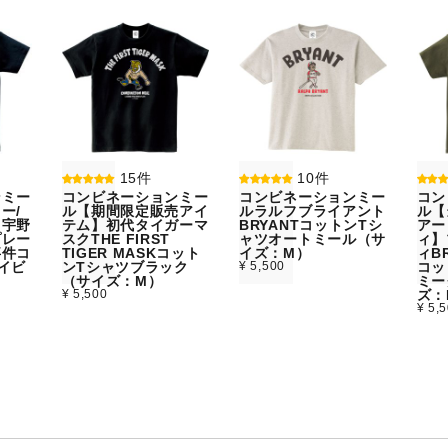
15件
10件
ンミー
コンビネーションミー
コンビネーションミー
コン
ー/
ル【期間限定販売アイ
ルラルフブライアント
ル【
】宇野
テム】初代タイガーマ
BRYANTコットンTシ
アー
プレー
スクTHE FIRST
ャツオートミール（サ
ィ】
事件コ
TIGER MASKコット
イズ：M）
ィBR
イビ
ンTシャツブラック
¥ 5,500
コッ
）
（サイズ：M）
ミー
¥ 5,500
ズ：
¥ 5,