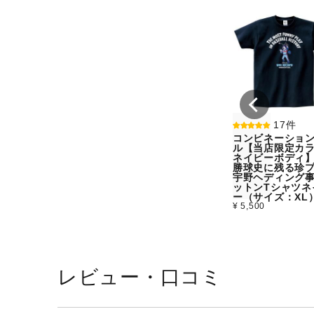
17件
コンビネーショ
ル【当店限定カラ
ネイビーボディ
勝球史に残る珍
宇野ヘディング
ットンTシャツネ
ー（サイズ：XL
¥ 5,500
レビュー・口コミ