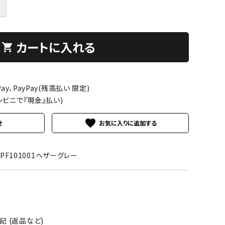
＋
カートに入れる
shopping_cart
ay、PayPay(残高払い 限定)
ンビニで『現金』払い)
favorite
せ
M-PF101001ヘザーグレー
 (返品など)