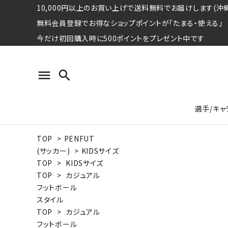
10,000円以上のお買い上げで送料無料でお届けします(沖縄
無料会員登録でお得なショップポイントが「たまる・使える」
今だけ初回購入時に500ポイントをプレゼント中です
menu
search
選手/キャ
TOP
>
PENFUT
プロ野球選手コレクション
Tシャツ
特集ページ
名球会
ロングス
特集ペ
(サッカー)
>
KIDSサイズ
ウォーレン･クロマティ
宇野ヘ
TOP
>
KIDSサイズ
TOP
>
カジュアル
日本プロサッカー選手会シリーズ
パーカー
レジェ
トート
フットボール
特集ページ
スタイル
競走馬コレクション
TOP
>
カジュアル
水泳競技選手コレクション
期間限定販売アイテム
ジャパ
フットボール