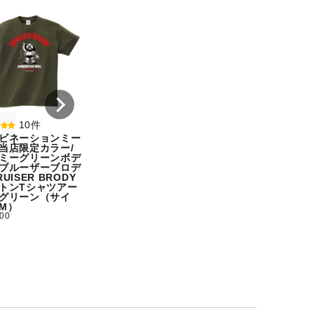
8件
7件
コンビネーションミー
コンビネーション
ル宇野勝球史に残る珍
ル【期間限定販売
プレー宇野ヘディング
テム】初代タイガ
事件コットンTシャツ
スクTIGERコット
オートミール（サイ
シャツホワイト（
ズ：L）
ズ：L）
¥ 5,500
¥ 5,500
10件
ビネーションミー
当店限定カラー/
ミーグリーンボデ
ブルーザーブロデ
UISER BRODY
トンTシャツアー
グリーン（サイ
M）
500