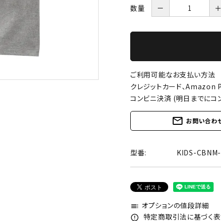
数量
－
ご利用可能なお支払い方法
クレジットカード、Amazon P
コンビニ決済 (明日までにコ
mail_outline
お問い合わ
型番:
KIDS-CBN
オプションの値段詳細
toc
特定商取引法に基づく表記
error_outline