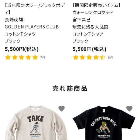
【当店限定カラー/ブラックボデ
【期間限定販売アイテム】
ィ】
ウォーレンクロマティ
長嶋茂雄
宮下昌己
GOLDEN PLAYERS CLUB
球史に残る大乱闘
コットンTシャツ
コットンTシャツ
ブラック
ブラック
5,500円(税込)
5,500円(税込)
7件
6件
売れ筋商品
favorite
favorite