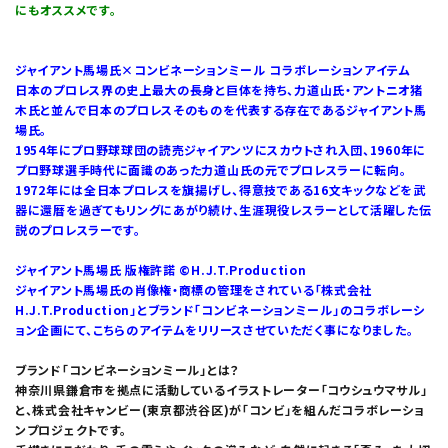
にもオススメです。
ジャイアント馬場氏×コンビネーションミール コラボレーションアイテム
日本のプロレス界の史上最大の長身と巨体を持ち、力道山氏・アントニオ猪
木氏と並んで日本のプロレスそのものを代表する存在であるジャイアント馬
場氏。
1954年にプロ野球球団の読売ジャイアンツにスカウトされ入団、1960年に
プロ野球選手時代に面識のあった力道山氏の元でプロレスラーに転向。
1972年には全日本プロレスを旗揚げし、得意技である16文キックなどを武
器に還暦を過ぎてもリングにあがり続け、生涯現役レスラーとして活躍した伝
説のプロレスラーです。
ジャイアント馬場氏 版権許諾 ©H.J.T.Production
ジャイアント馬場氏の肖像権・商標の管理をされている「株式会社
H.J.T.Production」とブランド「コンビネーションミール」のコラボレーシ
ョン企画にて、こちらのアイテムをリリースさせていただく事になりました。
ブランド「コンビネーションミール」とは？
神奈川県鎌倉市を拠点に活動しているイラストレーター「コウシュウマサル」
と、株式会社キャンビー(東京都渋谷区)が「コンビ」を組んだコラボレーショ
ンプロジェクトです。