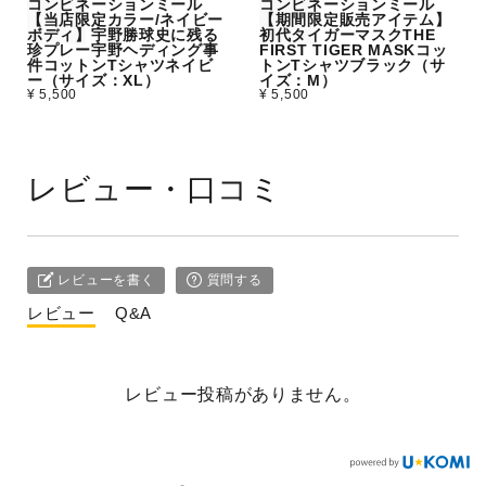
コンビネーションミール
コンビネーションミール
【当店限定カラー/ネイビー
【期間限定販売アイテム】
ボディ】宇野勝球史に残る
初代タイガーマスクTHE
珍プレー宇野ヘディング事
FIRST TIGER MASKコッ
件コットンTシャツネイビ
トンTシャツブラック（サ
ー（サイズ：XL）
イズ：M）
¥ 5,500
¥ 5,500
レビュー・口コミ
レビューを書く
質問する
レビュー
Q&A
レビュー投稿がありません。