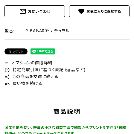
mail_outline
favorite
お問い合わせ
型番:
G.BABA005ナチュラル
オプションの値段詳細
toc
特定商取引法に基づく表記 (返品など)
error_outline
この商品を友達に教える
share
買い物を続ける
undo
商品説明
国産生地を使い、鎌倉の小さな縫製工房で縫製からプリントまで行う「日曜
製作所」とのコラボトートバッグになります。