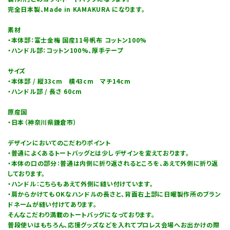
完全日本製、Made in KAMAKURA になります。
素材
・本体部：富士金梅 国産11号帆布 コットン100%
・ハンドル部：コットン100%、厚手テープ
サイズ
・本体部 / 縦33cm 横43cm マチ14cm
・ハンドル部 / 長さ 60cm
原産国
・日本（神奈川県鎌倉市）
デザインにおいてのこだわりポイント
・普通によくあるトートバッグとは少しデザインを変えております。
・本体の口の部分：普通は内側に折り返されるところを、あえて外側に折り返
しております。
・ハンドル：こちらもあえて外側に縫い付けています。
・肩からかけてもOKなハンドルの長さと、背面右上部に日曜製作所のブラン
ドネームが縫い付けてあります。
そんなこだわり満載のトートバッグになっております。
普段使いはもちろん、応援グッズなどを入れてプロレス会場へお出かけの際