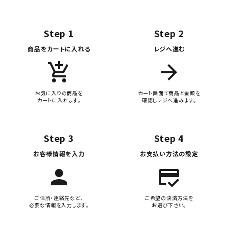
Step 1
Step 2
商品をカートに入れる
レジへ進む
add_shopping_cart
arrow_forward
お気に入りの商品を
カート画面で商品と金額を
カートに入れます。
確認しレジへ進みます。
Step 3
Step 4
お客様情報を入力
お支払い方法の設定
person
credit_score
ご住所・連絡先など、
ご希望の決済方法を
必要な情報を入力します。
お選び下さい。