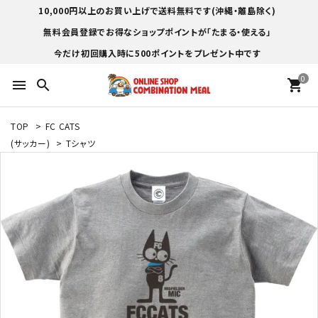
10,000円以上のお買い上げで送料無料です(沖縄・離島除く)
無料会員登録でお得なショップポイントが「たまる・使える」
今だけ初回購入時に500ポイントをプレゼント中です
0
menu
search
shopping_cart
TOP
>
FC CATS
(サッカー)
>
Tシャツ