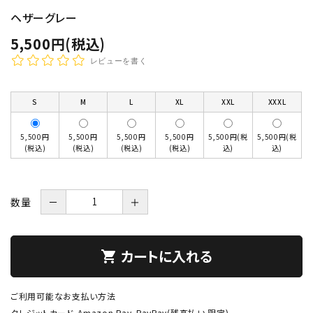
ヘザーグレー
5,500円(税込)
レビューを書く
S
M
L
XL
XXL
XXXL
5,500円
5,500円
5,500円
5,500円
5,500円(税
5,500円(税
(税込)
(税込)
(税込)
(税込)
込)
込)
数量
－
＋
カートに入れる
shopping_cart
ご利用可能なお支払い方法
クレジットカード、Amazon Pay、PayPay(残高払い 限定)