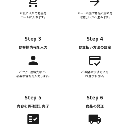
add_shopping_cart
arrow_forward
お気に入りの商品を
カート画面で商品と金額を
カートに入れます。
確認しレジへ進みます。
Step 3
Step 4
お客様情報を入力
お支払い方法の設定
person
credit_score
ご住所・連絡先など、
ご希望の決済方法を
必要な情報を入力します。
お選び下さい。
Step 5
Step 6
内容を再確認し完了
商品の発送
fact_check
local_shipping