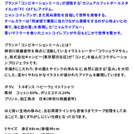
ブランド「コンビネーションミール」が提唱する「カジュアルフットボールスタ
イル」の「FC CATS」アイテム。
ニャンコイレブンが、まだ見ぬ景色を目指して世界を席巻する。
チームカラーは「防波堤で潮風に当たりながら昼寝をするのが心地よいとの
事で、海と空の青」を表現した「ニャムライブルー」
青いマフラーを巻いたニャンコイレブンが今日もどこかで世界を驚かす。
ブランド「コンビネーションミール」とは？
神奈川県鎌倉市を拠点に活動しているイラストレーター「コウシュウマサル」
と、株式会社キャンビー(東京都渋谷区)が「コンビ」を組んだコラボレーショ
ンプロジェクトです。
手描きにこだわり、手の震えやインクの滲みなど、自然に起きる「歪み」を大切
にした、温かくやわらかなイラストが描かれたアイテムを展開していきます。
ボディ 5.6オンス ヘビーウェイトTシャツ
素材 コットン80%、ポリエステル20%
プリント、加工拠点 日本(神奈川県鎌倉市)
ほど良い生地の厚みと、左右両肩ラインから首後ろまでテープ処理をしてあ
ることで、型くずれがしにくい仕様となっております。
Sサイズ 身丈66cm/身幅49cm