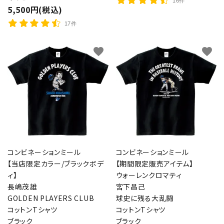
16件
5,500円(税込)
17件
favorite
favorite
コンビネーションミール
コンビネーションミール
【当店限定カラー/ブラックボデ
【期間限定販売アイテム】
ィ】
ウォーレンクロマティ
長嶋茂雄
宮下昌己
GOLDEN PLAYERS CLUB
球史に残る大乱闘
コットンTシャツ
コットンTシャツ
ブラック
ブラック