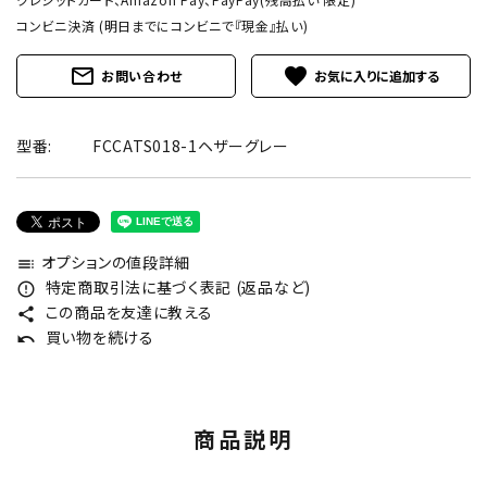
コンビニ決済 (明日までにコンビニで『現金』払い)
mail_outline
favorite
お問い合わせ
型番:
FCCATS018-1ヘザーグレー
オプションの値段詳細
toc
特定商取引法に基づく表記 (返品など)
error_outline
この商品を友達に教える
share
買い物を続ける
undo
商品説明