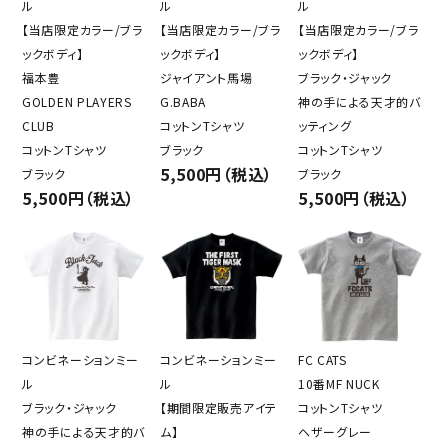
ル
ル
ル
【当店限定カラー/ブラ
【当店限定カラー/ブラ
【当店限定カラー/ブラ
ックボディ】
ックボディ】
ックボディ】
福本豊
ジャイアント馬場
ブラック・ジャック
GOLDEN PLAYERS
G.BABA
神の手による天才的バ
CLUB
コットンTシャツ
ッティング
コットンTシャツ
ブラック
コットンTシャツ
5,500円（税込）
ブラック
ブラック
5,500円（税込）
5,500円（税込）
コンビネーションミー
コンビネーションミー
FC CATS
ル
ル
10番MF NUCK
ブラック・ジャック
【期間限定販売アイテ
コットンTシャツ
神の手による天才的バ
ム】
ヘザーグレー