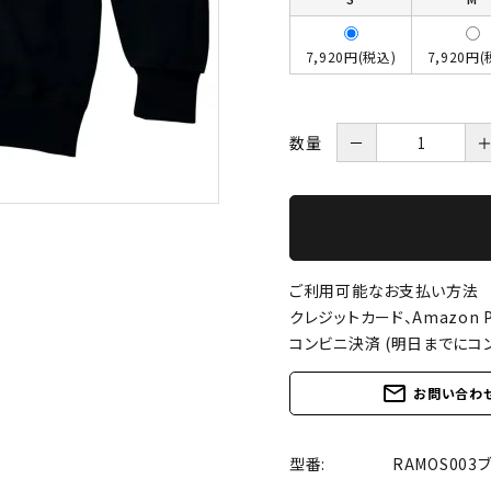
7,920円(税込)
7,920円(
数量
－
ご利用可能なお支払い方法
クレジットカード、Amazon P
コンビニ決済 (明日までにコ
mail_outline
お問い合わ
型番:
RAMOS003