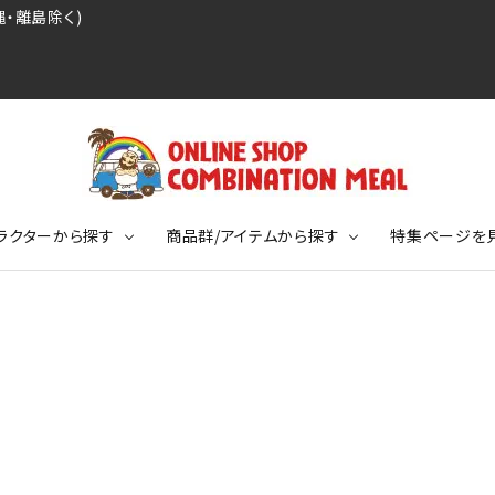
・離島除く)
ラクターから探す
商品群/アイテムから探す
特集ページを
レジェンドプロ野球選手シリーズ
リーブTシャツ
ージ
レジェンドプロレスラーシリーズ
ポロシャツ
特集ページ
ディング事件
球史に残る伝説シリーズ
ンドサッカー選手シリーズ
バッグ
競走馬コレクション
KIDSサイズ
ニメーションコレクション
カジュアルフットボールスタイル