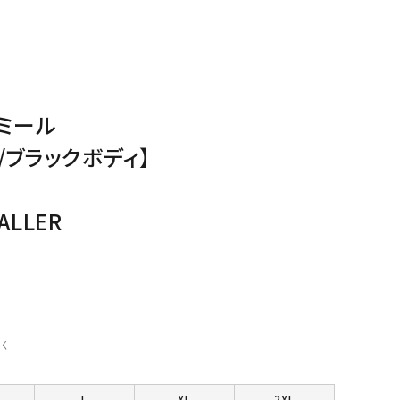
ミール
/ブラックボディ】
ALLER
く
L
XL
2XL