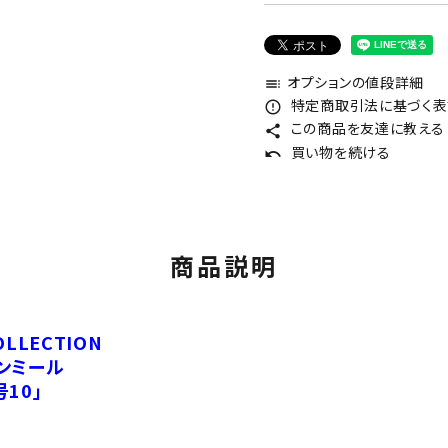
オプションの値段詳細
toc
特定商取引法に基づく表記
error_outline
この商品を友達に教える
share
買い物を続ける
undo
商品説明
OLLECTION
ンミール
10」