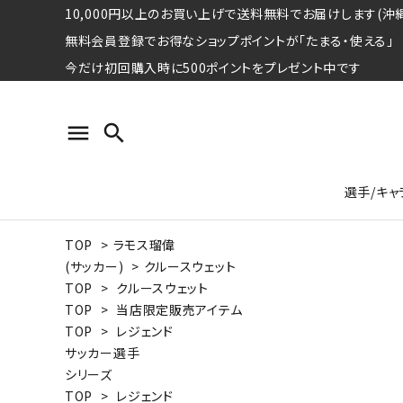
10,000円以上のお買い上げで送料無料でお届けします(沖縄
無料会員登録でお得なショップポイントが「たまる・使える」
今だけ初回購入時に500ポイントをプレゼント中です
menu
search
選手/キャ
TOP
>
ラモス瑠偉
プロ野球選手コレクション
Tシャツ
特集ページ
名球会
ロングス
特集ペ
(サッカー)
>
クルースウェット
ウォーレン･クロマティ
宇野ヘ
TOP
>
クルースウェット
TOP
>
当店限定販売アイテム
日本プロサッカー選手会シリーズ
パーカー
レジェ
トート
TOP
>
レジェンド
特集ページ
サッカー選手
競走馬コレクション
シリーズ
水泳競技選手コレクション
期間限定販売アイテム
ジャパ
TOP
>
レジェンド