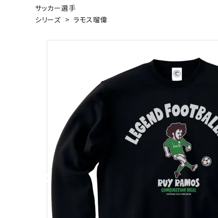
サッカー選手
キャンベル料理長
湘南の
シリーズ
>
ラモス瑠偉