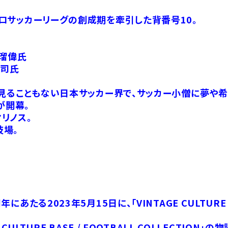
ロサッカーリーグの創成期を牽引した背番号10。
ス瑠偉氏
和司氏
夢見ることもない日本サッカー界で、サッカー小僧に夢や希
が開幕。
リノス。
技場。
。
2023年5月15日に、「VINTAGE CULTURE BAS
LTURE BASE / FOOTBALL COLLECTION」の