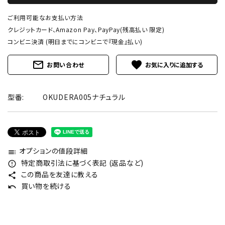
ご利用可能なお支払い方法
クレジットカード、Amazon Pay、PayPay(残高払い 限定)
コンビニ決済 (明日までにコンビニで『現金』払い)
mail_outline
favorite
お問い合わせ
型番:
OKUDERA005ナチュラル
オプションの値段詳細
toc
特定商取引法に基づく表記 (返品など)
error_outline
この商品を友達に教える
share
買い物を続ける
undo