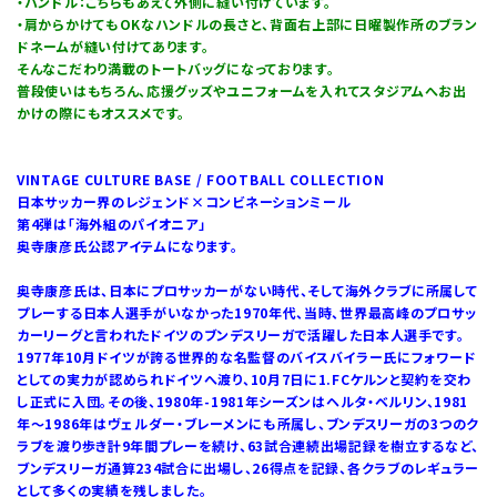
・ハンドル：こちらもあえて外側に縫い付けています。
・肩からかけてもOKなハンドルの長さと、背面右上部に日曜製作所のブラン
ドネームが縫い付けてあります。
そんなこだわり満載のトートバッグになっております。
普段使いはもちろん、応援グッズやユニフォームを入れてスタジアムへお出
かけの際にもオススメです。
VINTAGE CULTURE BASE / FOOTBALL COLLECTION
日本サッカー界のレジェンド×コンビネーションミール
第4弾は「海外組のパイオニア」
奥寺康彦氏公認アイテムになります。
奥寺康彦氏は、日本にプロサッカーがない時代、そして海外クラブに所属して
プレーする日本人選手がいなかった1970年代、当時、世界最高峰のプロサッ
カーリーグと言われたドイツのブンデスリーガで活躍した日本人選手です。
1977年10月ドイツが誇る世界的な名監督のバイスバイラー氏にフォワード
としての実力が認められドイツへ渡り、10月7日に1.FCケルンと契約を交わ
し正式に入団。その後、1980年-1981年シーズンはヘルタ・ベルリン、1981
年～1986年はヴェルダー・ブレーメンにも所属し、ブンデスリーガの3つのク
ラブを渡り歩き計9年間プレーを続け、63試合連続出場記録を樹立するなど、
ブンデスリーガ通算234試合に出場し、26得点を記録、各クラブのレギュラー
として多くの実績を残しました。