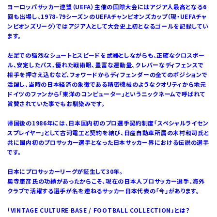
ヨーロッパサッカー連盟（UEFA）主催の国際大会にはアジア人最高となる6
回も出場し、1978-79シーズンのUEFAチャンピオンズカップ（現・UEFAチャ
ンピオンズリーグ）ではアジア人として大会史上初となるゴールを記録してい
ます。
左足での強烈なシュートとスピードを武器としながらも、正確なクロスボー
ル、安定したパス、優れた戦術眼、豊富な運動量、クレバーなディフェンスで
相手を押さえ込むなど、フォワードからディフェンダーの全てのポジションで
活躍し、当時の日本経済の象徴である精密機械のようなクオリティから地元
ドイツのファンから「東洋のコンピューター」というニックネームで呼ばれて
賞賛されていた事でもお馴染みです。
帰国後の1986年には、日本国内初のプロ選手契約制度「スペシャルライセン
スプレイヤー」として古河電工と契約を結び、日産自動車所属の木村和司氏と
共に国内初のプロサッカー選手となった日本サッカー界における伝説の選手
です。
日本にプロサッカーリーグが誕生して30年。
奥寺康彦氏の功績があったからこそ、現在の日本人プロサッカー選手、海外
クラブで活躍する選手が名を連ねるサッカー日本代表の「今」があります。
「VINTAGE CULTURE BASE / FOOTBALL COLLECTION」とは？