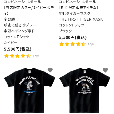
コンビネーションミール
コンビネーションミール
【当店限定カラー/ネイビーボデ
【期間限定販売アイテム】
ィ】
初代タイガーマスク
宇野勝
THE FIRST TIGER MASK
球史に残る珍プレー
コットンTシャツ
宇野ヘディング事件
ブラック
コットンTシャツ
5,500円(税込)
ネイビー
16件
5,500円(税込)
17件
favorite
favorite