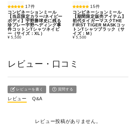
17件
15件
コンビネーションミール
コンビネーションミール
【当店限定カラー/ネイビー
【期間限定販売アイテム】
ボディ】宇野勝球史に残る
初代タイガーマスクTHE
珍プレー宇野ヘディング事
FIRST TIGER MASKコッ
件コットンTシャツネイビ
トンTシャツブラック（サ
ー（サイズ：XL）
イズ：M）
¥ 5,500
¥ 5,500
レビュー・口コミ
レビューを書く
質問する
レビュー
Q&A
レビュー投稿がありません。