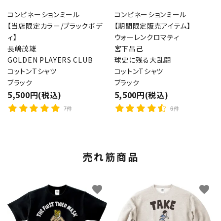
コンビネーションミール
コンビネーションミール
【当店限定カラー/ブラックボデ
【期間限定販売アイテム】
ィ】
ウォーレンクロマティ
長嶋茂雄
宮下昌己
GOLDEN PLAYERS CLUB
球史に残る大乱闘
コットンTシャツ
コットンTシャツ
ブラック
ブラック
5,500円(税込)
5,500円(税込)
7件
6件
売れ筋商品
favorite
favorite