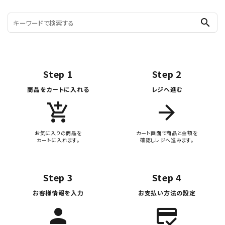
search
Step 1
Step 2
商品をカートに入れる
レジへ進む
add_shopping_cart
arrow_forward
お気に入りの商品を
カート画面で商品と金額を
カートに入れます。
確認しレジへ進みます。
Step 3
Step 4
お客様情報を入力
お支払い方法の設定
person
credit_score