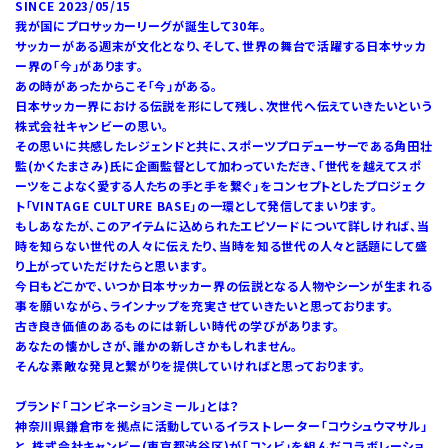
SINCE 2023/05/15
我が国にプロサッカーリーグが誕生して30年。
サッカーがある週末が文化となり、そして、世界の舞台で活躍する日本サッカ
ー界の「今」があります。
あの時があったからこそ「今」がある。
日本サッカー界における伝説を形にして残し、次世代へ伝えていきたいという
株式会社キャンビーの思い。
その思いに共感したレジェンドと共に、スポーツプロデューサーである角田壮
監(かくたまさみ)氏に企画監督として加わっていただき、「世代を越えてスポ
ーツをこよなく愛する人たちの手と手を繋ぐ」をコンセプトとしたプロジェク
ト「VINTAGE CULTURE BASE」の一環として発信してまいります。
もしあなたが、このアイテムに込められたエピソードについて詳しければ、当
時を知らない世代の人々に伝えたり、当時を知る世代の人々と話題にして盛
り上がっていただけたらと思います。
今日もどこかで、いつか日本サッカー界の伝説となる人物やシーンが生まれる
事を願いながら、ラインナップを充実させていきたいと思っております。
古き良き価値のあるものには新しい時代の学びがあります。
あなたの懐かしさが、誰かの新しさかもしれません。
そんな素敵な発見と繋がりを提供していければと思っております。
ブランド「コンビネーションミール」とは？
神奈川県鎌倉市を拠点に活動しているイラストレーター「コウシュウマサル」
と、株式会社キャンビー(東京都渋谷区)が「コンビ」を組んだコラボレーショ