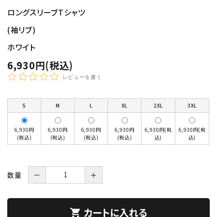
ロングスリーブTシャツ
(袖リブ)
ホワイト
6,930円(税込)
レビューを書く
S
M
L
XL
2XL
3XL
6,930円
6,930円
6,930円
6,930円
6,930円(税
6,930円(税
(税込)
(税込)
(税込)
(税込)
込)
込)
数量
－
＋
カートに入れる
shopping_cart