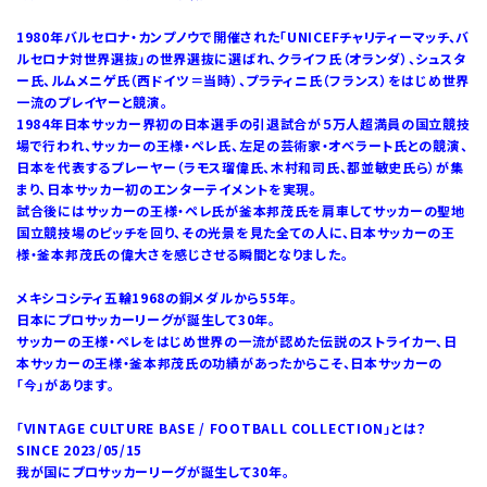
1980年バルセロナ・カンプノウで開催された「UNICEFチャリティーマッチ、バ
ルセロナ対世界選抜」の世界選抜に選ばれ、クライフ氏（オランダ）、シュスタ
ー氏、ルムメニゲ氏（西ドイツ＝当時）、プラティニ氏（フランス）をはじめ世界
一流のプレイヤーと競演。
1984年日本サッカー界初の日本選手の引退試合が５万人超満員の国立競技
場で行われ、サッカーの王様・ペレ氏、左足の芸術家・オベラート氏との競演、
日本を代表するプレーヤー（ラモス瑠偉氏、木村和司氏、都並敏史氏ら）が集
まり、日本サッカー初のエンターテイメントを実現。
試合後にはサッカーの王様・ペレ氏が釜本邦茂氏を肩車してサッカーの聖地
国立競技場のピッチを回り、その光景を見た全ての人に、日本サッカーの王
様・釜本邦茂氏の偉大さを感じさせる瞬間となりました。
メキシコシティ五輪1968の銅メダルから55年。
日本にプロサッカーリーグが誕生して30年。
サッカーの王様・ペレをはじめ世界の一流が認めた伝説のストライカー、日
本サッカーの王様・釜本邦茂氏の功績があったからこそ、日本サッカーの
「今」があります。
「VINTAGE CULTURE BASE / FOOTBALL COLLECTION」とは？
SINCE 2023/05/15
我が国にプロサッカーリーグが誕生して30年。