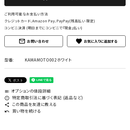
ご利用可能なお支払い方法
クレジットカード、Amazon Pay、PayPay(残高払い 限定)
コンビニ決済 (明日までにコンビニで『現金』払い)
mail_outline
favorite
お問い合わせ
型番:
KAMAMOTO002ホワイト
オプションの値段詳細
toc
特定商取引法に基づく表記 (返品など)
error_outline
この商品を友達に教える
share
買い物を続ける
undo