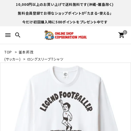
10,000円以上のお買い上げで送料無料です(沖縄・離島除く)
無料会員登録でお得なショップポイントが「たまる・使える」
今だけ初回購入時に500ポイントをプレゼント中です
0
menu
search
shopping_cart
TOP
>
釜本邦茂
(サッカー)
>
ロングスリーブTシャツ