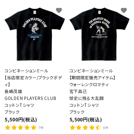
favorite
favorite
コンビネーションミール
コンビネーションミール
【当店限定カラー/ブラックボデ
【期間限定販売アイテム】
ィ】
ウォーレンクロマティ
長嶋茂雄
宮下昌己
GOLDEN PLAYERS CLUB
球史に残る大乱闘
コットンTシャツ
コットンTシャツ
ブラック
ブラック
5,500円(税込)
5,500円(税込)
7件
6件