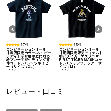
17件
15件
コンビネーションミール
コンビネーションミール
【当店限定カラー/ネイビー
【期間限定販売アイテム】
ボディ】宇野勝球史に残る
初代タイガーマスクTHE
珍プレー宇野ヘディング事
FIRST TIGER MASKコッ
件コットンTシャツネイビ
トンTシャツブラック（サ
ー（サイズ：XL）
イズ：M）
¥ 5,500
¥ 5,500
レビュー・口コミ