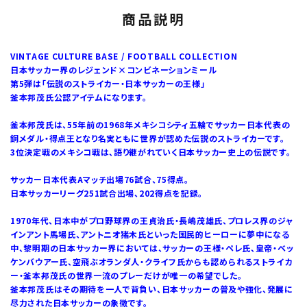
商品説明
VINTAGE CULTURE BASE / FOOTBALL COLLECTION
日本サッカー界のレジェンド×コンビネーションミール
第5弾は「伝説のストライカー・日本サッカーの王様」
釜本邦茂氏公認アイテムになります。
釜本邦茂氏は、55年前の1968年メキシコシティ五輪でサッカー日本代表の
銅メダル・得点王となり名実ともに世界が認めた伝説のストライカーです。
3位決定戦のメキシコ戦は、語り継がれていく日本サッカー史上の伝説です。
サッカー日本代表Aマッチ出場76試合、75得点。
日本サッカーリーグ251試合出場、202得点を記録。
1970年代、日本中がプロ野球界の王貞治氏・長嶋茂雄氏、プロレス界のジャ
インアント馬場氏、アントニオ猪木氏といった国民的ヒーローに夢中になる
中、黎明期の日本サッカー界においては、サッカーの王様・ペレ氏、皇帝・ベッ
ケンバウアー氏、空飛ぶオランダ人・クライフ氏からも認められるストライカ
ー・釜本邦茂氏の世界一流のプレーだけが唯一の希望でした。
釜本邦茂氏はその期待を一人で背負い、日本サッカーの普及や強化、発展に
尽力された日本サッカーの象徴です。