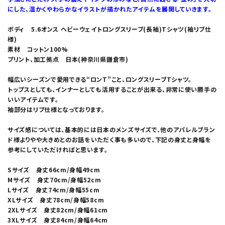
にした、温かくやわらかなイラストが描かれたアイテムを展開していきます。
ボディ 5.6オンス ヘビーウェイトロングスリーブ(長袖)Tシャツ(袖リブ仕
様)
素材 コットン100%
プリント、加工拠点 日本(神奈川県鎌倉市)
幅広いシーズンで愛用できる“ロンT”こと、ロングスリーブTシャツ。
トップスとしても、インナーとしても活用することが出来る、非常に使い勝手の
いいアイテムです。
袖部分はリブ仕様となっております。
サイズ感については、基本的には日本のメンズサイズで、他のアパレルブラン
ド様よりやや大きめとのお話をいただく事も多いので、下記の身丈と身幅を
参考にしていただければと思います。
Sサイズ 身丈66cm/身幅49cm
Mサイズ 身丈70cm/身幅52cm
Lサイズ 身丈74cm/身幅55cm
XLサイズ 身丈78cm/身幅58cm
2XLサイズ 身丈82cm/身幅61cm
3XLサイズ 身丈84cm/身幅64cm