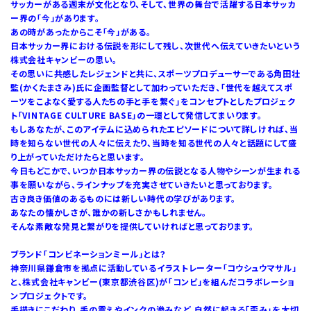
サッカーがある週末が文化となり、そして、世界の舞台で活躍する日本サッカ
ー界の「今」があります。
あの時があったからこそ「今」がある。
日本サッカー界における伝説を形にして残し、次世代へ伝えていきたいという
株式会社キャンビーの思い。
その思いに共感したレジェンドと共に、スポーツプロデューサーである角田壮
監(かくたまさみ)氏に企画監督として加わっていただき、「世代を越えてスポ
ーツをこよなく愛する人たちの手と手を繋ぐ」をコンセプトとしたプロジェク
ト「VINTAGE CULTURE BASE」の一環として発信してまいります。
もしあなたが、このアイテムに込められたエピソードについて詳しければ、当
時を知らない世代の人々に伝えたり、当時を知る世代の人々と話題にして盛
り上がっていただけたらと思います。
今日もどこかで、いつか日本サッカー界の伝説となる人物やシーンが生まれる
事を願いながら、ラインナップを充実させていきたいと思っております。
古き良き価値のあるものには新しい時代の学びがあります。
あなたの懐かしさが、誰かの新しさかもしれません。
そんな素敵な発見と繋がりを提供していければと思っております。
ブランド「コンビネーションミール」とは？
神奈川県鎌倉市を拠点に活動しているイラストレーター「コウシュウマサル」
と、株式会社キャンビー(東京都渋谷区)が「コンビ」を組んだコラボレーショ
ンプロジェクトです。
手描きにこだわり、手の震えやインクの滲みなど、自然に起きる「歪み」を大切