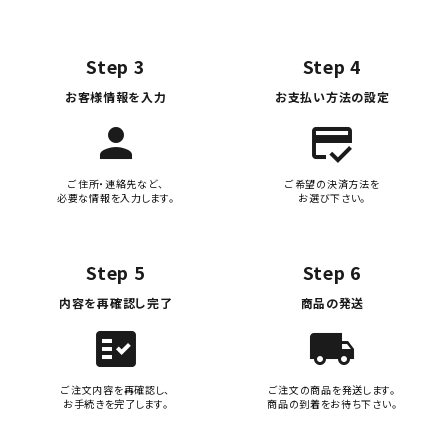
Step 3
Step 4
お客様情報を入力
お支払い方法の設定
person
credit_score
ご住所・連絡先など、
ご希望の決済方法を
必要な情報を入力します。
お選び下さい。
Step 5
Step 6
内容を再確認し完了
商品の発送
fact_check
local_shipping
ご注文内容を再確認し、
ご注文の商品を発送します。
お手続きを完了します。
商品の到着をお待ち下さい。