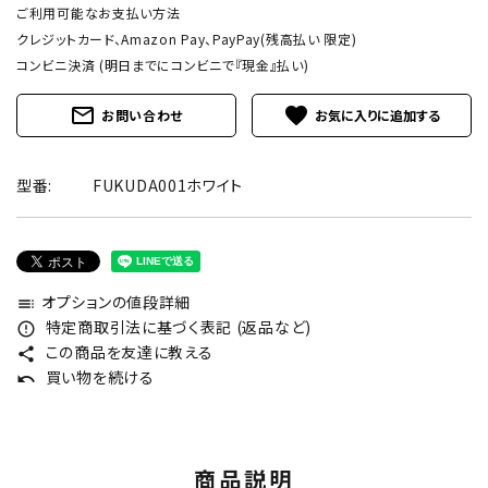
ご利用可能なお支払い方法
クレジットカード、Amazon Pay、PayPay(残高払い 限定)
コンビニ決済 (明日までにコンビニで『現金』払い)
mail_outline
favorite
お問い合わせ
型番:
FUKUDA001ホワイト
オプションの値段詳細
toc
特定商取引法に基づく表記 (返品など)
error_outline
この商品を友達に教える
share
買い物を続ける
undo
商品説明