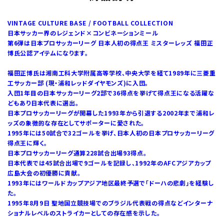
VINTAGE CULTURE BASE / FOOTBALL COLLECTION
日本サッカー界のレジェンド×コンビネーションミール
第6弾は日本プロサッカーリーグ 日本人初の得点王 ミスターレッズ 福田正
博氏公認アイテムになります。
福田正博氏は湘南工科大学附属高等学校、中央大学を経て1989年に三菱重
工サッカー部 (現・浦和レッドダイヤモンズ)に入団。
入団1年目の日本サッカーリーグ2部で36得点を挙げて得点王になる活躍な
どもあり日本代表に選出。
日本プロサッカーリーグが開幕した1993年から引退する2002年まで浦和レ
ッズの象徴的な存在としてサポーターに愛された。
1995年には50試合で32ゴールを挙げ、日本人初の日本プロサッカーリーグ
得点王に輝く。
日本プロサッカーリーグ通算228試合出場93得点。
日本代表では45試合出場で9ゴールを記録し、1992年のAFCアジアカップ
広島大会の初優勝に貢献。
1993年にはワールドカップアジア地区最終予選で「ドーハの悲劇」を経験し
た。
1995年8月9日 聖地国立競技場でのブラジル代表戦の得点などインターナ
ショナルレベルのストライカーとしての存在感を示した。