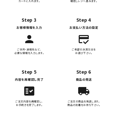
カートに入れます。
確認しレジへ進みます。
Step 3
Step 4
お客様情報を入力
お支払い方法の設定
person
credit_score
ご住所・連絡先など、
ご希望の決済方法を
必要な情報を入力します。
お選び下さい。
Step 5
Step 6
内容を再確認し完了
商品の発送
fact_check
local_shipping
ご注文内容を再確認し、
ご注文の商品を発送します。
お手続きを完了します。
商品の到着をお待ち下さい。