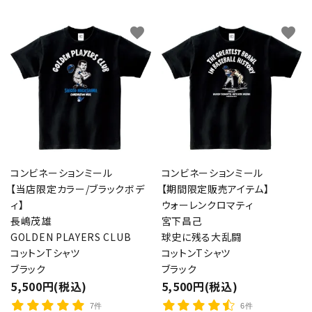
favorite
favorite
コンビネーションミール
コンビネーションミール
【当店限定カラー/ブラックボデ
【期間限定販売アイテム】
ィ】
ウォーレンクロマティ
長嶋茂雄
宮下昌己
GOLDEN PLAYERS CLUB
球史に残る大乱闘
コットンTシャツ
コットンTシャツ
ブラック
ブラック
5,500円(税込)
5,500円(税込)
7件
6件