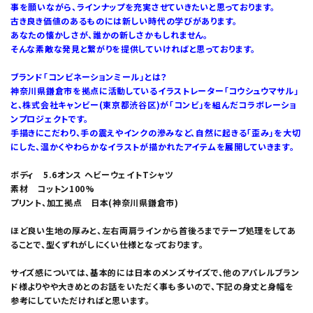
事を願いながら、ラインナップを充実させていきたいと思っております。
古き良き価値のあるものには新しい時代の学びがあります。
あなたの懐かしさが、誰かの新しさかもしれません。
そんな素敵な発見と繋がりを提供していければと思っております。
ブランド「コンビネーションミール」とは？
神奈川県鎌倉市を拠点に活動しているイラストレーター「コウシュウマサル」
と、株式会社キャンビー(東京都渋谷区)が「コンビ」を組んだコラボレーショ
ンプロジェクトです。
手描きにこだわり、手の震えやインクの滲みなど、自然に起きる「歪み」を大切
にした、温かくやわらかなイラストが描かれたアイテムを展開していきます。
ボディ 5.6オンス ヘビーウェイトTシャツ
素材 コットン100%
プリント、加工拠点 日本(神奈川県鎌倉市)
ほど良い生地の厚みと、左右両肩ラインから首後ろまでテープ処理をしてあ
ることで、型くずれがしにくい仕様となっております。
サイズ感については、基本的には日本のメンズサイズで、他のアパレルブラン
ド様よりやや大きめとのお話をいただく事も多いので、下記の身丈と身幅を
参考にしていただければと思います。