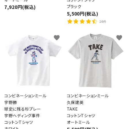
7,920円(税込)
ブラック
5,500円(税込)
16件
favorite
favorite
コンビネーションミール
コンビネーションミール
宇野勝
久保建英
球史に残る珍プレー
TAKE
宇野ヘディング事件
コットンTシャツ
コットンTシャツ
オートミール
ホワイト