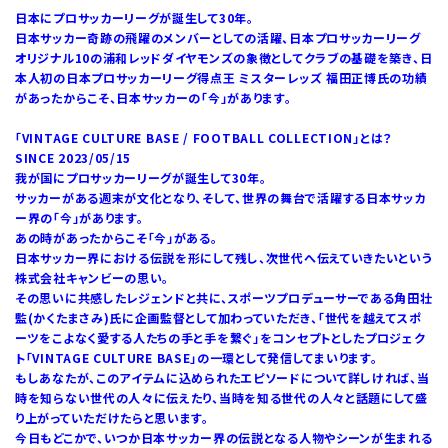
日本にプロサッカーリーグが誕生して30年。
日本サッカー奇跡の飛躍のメンバーとしての活躍、日本プロサッカーリーグ
オリジナル10の浦和レッドダイヤモンズの象徴としてクラブの基礎を築き、日
本人初の日本プロサッカーリーグ得点王 ミスターレッズ 福田正博氏の功績
があったからこそ、日本サッカーの「今」があります。
「VINTAGE CULTURE BASE / FOOTBALL COLLECTION」とは？
SINCE 2023/05/15
我が国にプロサッカーリーグが誕生して30年。
サッカーがある週末が文化となり、そして、世界の舞台で活躍する日本サッカ
ー界の「今」があります。
あの時があったからこそ「今」がある。
日本サッカー界における伝説を形にして残し、次世代へ伝えていきたいという
株式会社キャンビーの思い。
その思いに共感したレジェンドと共に、スポーツプロデューサーである角田壮
監(かくたまさみ)氏に企画監督として加わっていただき、「世代を越えてスポ
ーツをこよなく愛する人たちの手と手を繋ぐ」をコンセプトとしたプロジェク
ト「VINTAGE CULTURE BASE」の一環として発信してまいります。
もしあなたが、このアイテムに込められたエピソードについて詳しければ、当
時を知らない世代の人々に伝えたり、当時を知る世代の人々と話題にして盛
り上がっていただけたらと思います。
今日もどこかで、いつか日本サッカー界の伝説となる人物やシーンが生まれる