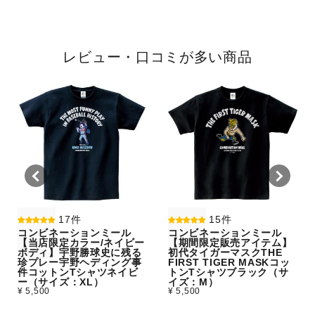
レビュー・口コミが多い商品
17件
15件
コンビネーションミール
コンビネーションミール
【当店限定カラー/ネイビー
【期間限定販売アイテム】
ボディ】宇野勝球史に残る
初代タイガーマスクTHE
珍プレー宇野ヘディング事
FIRST TIGER MASKコッ
件コットンTシャツネイビ
トンTシャツブラック（サ
ー（サイズ：XL）
イズ：M）
¥ 5,500
¥ 5,500