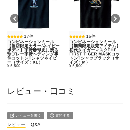
17件
15件
コンビネーションミール
コンビネーションミール
【当店限定カラー/ネイビー
【期間限定販売アイテム】
ボディ】宇野勝球史に残る
初代タイガーマスクTHE
珍プレー宇野ヘディング事
FIRST TIGER MASKコッ
件コットンTシャツネイビ
トンTシャツブラック（サ
ー（サイズ：XL）
イズ：M）
¥ 5,500
¥ 5,500
レビュー・口コミ
レビューを書く
質問する
レビュー
Q&A