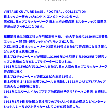
VINTAGE CULTURE BASE / FOOTBALL COLLECTION
日本サッカー界のレジェンド×コンビネーションミール
第6弾は日本プロサッカーリーグ 日本人初の得点王 ミスターレッズ 福田正
博氏公認アイテムになります。
福田正博氏は湘南工科大学附属高等学校、中央大学を経て1989年に三菱重
工サッカー部 (現・浦和レッドダイヤモンズ)に入団。
入団1年目の日本サッカーリーグ2部で36得点を挙げて得点王になる活躍な
どもあり日本代表に選出。
日本プロサッカーリーグが開幕した1993年から引退する2002年まで浦和レ
ッズの象徴的な存在としてサポーターに愛された。
1995年には50試合で32ゴールを挙げ、日本人初の日本プロサッカーリーグ
得点王に輝く。
日本プロサッカーリーグ通算228試合出場93得点。
日本代表では45試合出場で9ゴールを記録し、1992年のAFCアジアカップ
広島大会の初優勝に貢献。
1993年にはワールドカップアジア地区最終予選で「ドーハの悲劇」を経験し
た。
1995年8月9日 聖地国立競技場でのブラジル代表戦の得点などインターナ
ショナルレベルのストライカーとしての存在感を示した。