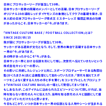
日本にプロサッカーリーグが誕生して30年。
日本サッカー奇跡の飛躍のメンバーとしての活躍、日本プロサッカーリーグ
オリジナル10の浦和レッドダイヤモンズの象徴としてクラブの基礎を築き、日
本人初の日本プロサッカーリーグ得点王 ミスターレッズ 福田正博氏の功績
があったからこそ、日本サッカーの「今」があります。
「VINTAGE CULTURE BASE / FOOTBALL COLLECTION」とは？
SINCE 2023/05/15
我が国にプロサッカーリーグが誕生して30年。
サッカーがある週末が文化となり、そして、世界の舞台で活躍する日本サッカ
ー界の「今」があります。
あの時があったからこそ「今」がある。
日本サッカー界における伝説を形にして残し、次世代へ伝えていきたいという
株式会社キャンビーの思い。
その思いに共感したレジェンドと共に、スポーツプロデューサーである角田壮
監(かくたまさみ)氏に企画監督として加わっていただき、「世代を越えてスポ
ーツをこよなく愛する人たちの手と手を繋ぐ」をコンセプトとしたプロジェク
ト「VINTAGE CULTURE BASE」の一環として発信してまいります。
もしあなたが、このアイテムに込められたエピソードについて詳しければ、当
時を知らない世代の人々に伝えたり、当時を知る世代の人々と話題にして盛
り上がっていただけたらと思います。
今日もどこかで、いつか日本サッカー界の伝説となる人物やシーンが生まれる