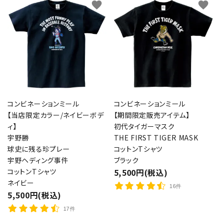
favorite
favorite
コンビネーションミール
コンビネーションミール
【当店限定カラー/ネイビーボデ
【期間限定販売アイテム】
ィ】
初代タイガーマスク
宇野勝
THE FIRST TIGER MASK
球史に残る珍プレー
コットンTシャツ
宇野ヘディング事件
ブラック
コットンTシャツ
5,500円(税込)
ネイビー
16件
5,500円(税込)
17件