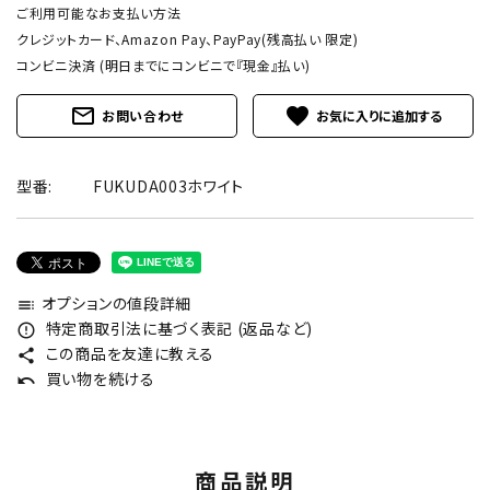
ご利用可能なお支払い方法
クレジットカード、Amazon Pay、PayPay(残高払い 限定)
コンビニ決済 (明日までにコンビニで『現金』払い)
mail_outline
favorite
お問い合わせ
型番:
FUKUDA003ホワイト
オプションの値段詳細
toc
特定商取引法に基づく表記 (返品など)
error_outline
この商品を友達に教える
share
買い物を続ける
undo
商品説明