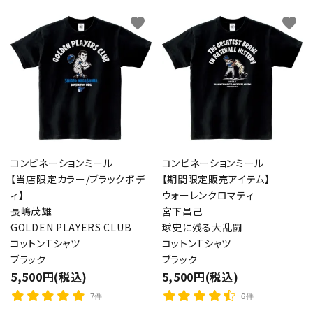
favorite
favorite
コンビネーションミール
コンビネーションミール
【当店限定カラー/ブラックボデ
【期間限定販売アイテム】
ィ】
ウォーレンクロマティ
長嶋茂雄
宮下昌己
GOLDEN PLAYERS CLUB
球史に残る大乱闘
コットンTシャツ
コットンTシャツ
ブラック
ブラック
5,500円(税込)
5,500円(税込)
7件
6件