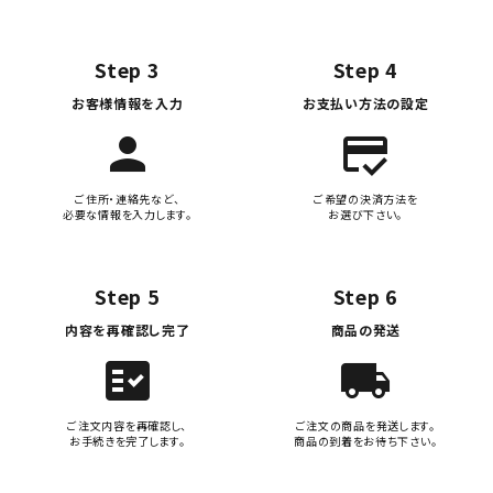
Step 3
Step 4
お客様情報を入力
お支払い方法の設定
person
credit_score
ご住所・連絡先など、
ご希望の決済方法を
必要な情報を入力します。
お選び下さい。
Step 5
Step 6
内容を再確認し完了
商品の発送
fact_check
local_shipping
ご注文内容を再確認し、
ご注文の商品を発送します。
お手続きを完了します。
商品の到着をお待ち下さい。