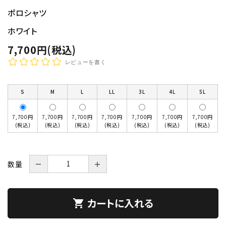
ポロシャツ
ホワイト
7,700円(税込)
レビューを書く
S
M
L
LL
3L
4L
5L
7,700円
7,700円
7,700円
7,700円
7,700円
7,700円
7,700円
(税込)
(税込)
(税込)
(税込)
(税込)
(税込)
(税込)
数量
－
＋
カートに入れる
shopping_cart