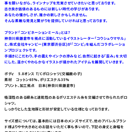
事を願いながら、ラインナップを充実させていきたいと思っております。
古き良き価値のあるものには新しい時代の学びがあります。
あなたの懐かしさが、誰かの新しさかもしれません。
そんな素敵な発見と繋がりを提供していければと思っております。
ブランド「コンビネーションミール」とは？
神奈川県鎌倉市を拠点に活動しているイラストレーター「コウシュウマサル」
と、株式会社キャンビー(東京都渋谷区)が「コンビ」を組んだコラボレーショ
ンプロジェクトです。
手描きにこだわり、手の震えやインクの滲みなど、自然に起きる「歪み」を大切
にした、温かくやわらかなイラストが描かれたアイテムを展開していきます。
ボディ 5.8オンス T/Cポロシャツ(交編鹿の子)
素材 コットン65%、ポリエステル35%
プリント、加工拠点 日本(神奈川県鎌倉市)
吸湿性のある綿糸と速乾性のあるポリエステル糸を交編させて作られたポロ
シャツ。
しっかりとした生地厚と形状が安定している仕様となっております。
サイズ感については、基本的には日本のメンズサイズで、他のアパレルブラン
ド様よりやや大きめとのお話をいただく事も多いので、下記の身丈と身幅を