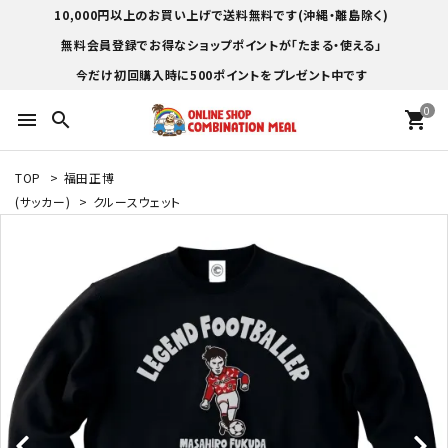
10,000円以上のお買い上げで送料無料です(沖縄・離島除く)
無料会員登録でお得なショップポイントが「たまる・使える」
今だけ初回購入時に500ポイントをプレゼント中です
0
menu
search
shopping_cart
TOP
>
福田正博
(サッカー)
>
クルースウェット