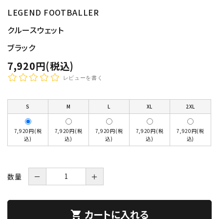
LEGEND FOOTBALLER
クルースウェット
ブラック
7,920円(税込)
レビューを書く
S
M
L
XL
2XL
7,920円(税
7,920円(税
7,920円(税
7,920円(税
7,920円(税
込)
込)
込)
込)
込)
数量
－
＋
カートに入れる
shopping_cart