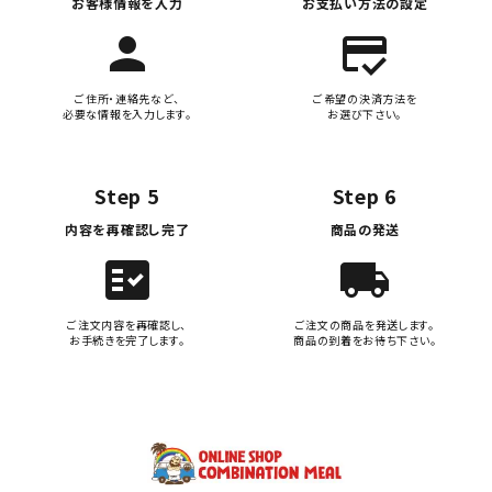
お客様情報を入力
お支払い方法の設定
person
credit_score
ご住所・連絡先など、
ご希望の決済方法を
必要な情報を入力します。
お選び下さい。
Step 5
Step 6
内容を再確認し完了
商品の発送
fact_check
local_shipping
ご注文内容を再確認し、
ご注文の商品を発送します。
お手続きを完了します。
商品の到着をお待ち下さい。