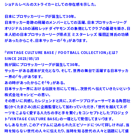
ショナルレベルのストライカーとしての存在感を示した。
日本にプロサッカーリーグが誕生して30年。
日本サッカー奇跡の飛躍のメンバーとしての活躍、日本プロサッカーリーグ
オリジナル10の浦和レッドダイヤモンズの象徴としてクラブの基礎を築き、日
本人初の日本プロサッカーリーグ得点王 ミスターレッズ 福田正博氏の功績
があったからこそ、日本サッカーの「今」があります。
「VINTAGE CULTURE BASE / FOOTBALL COLLECTION」とは？
SINCE 2023/05/15
我が国にプロサッカーリーグが誕生して30年。
サッカーがある週末が文化となり、そして、世界の舞台で活躍する日本サッカ
ー界の「今」があります。
あの時があったからこそ「今」がある。
日本サッカー界における伝説を形にして残し、次世代へ伝えていきたいという
株式会社キャンビーの思い。
その思いに共感したレジェンドと共に、スポーツプロデューサーである角田壮
監(かくたまさみ)氏に企画監督として加わっていただき、「世代を越えてスポ
ーツをこよなく愛する人たちの手と手を繋ぐ」をコンセプトとしたプロジェク
ト「VINTAGE CULTURE BASE」の一環として発信してまいります。
もしあなたが、このアイテムに込められたエピソードについて詳しければ、当
時を知らない世代の人々に伝えたり、当時を知る世代の人々と話題にして盛