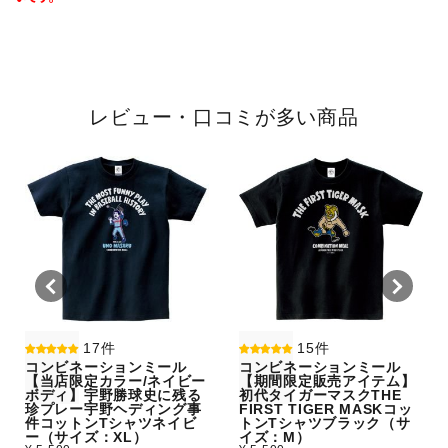
レビュー・口コミが多い商品
17件
15件
コンビネーションミール
コンビネーションミール
【当店限定カラー/ネイビー
【期間限定販売アイテム】
ボディ】宇野勝球史に残る
初代タイガーマスクTHE
珍プレー宇野ヘディング事
FIRST TIGER MASKコッ
件コットンTシャツネイビ
トンTシャツブラック（サ
ー（サイズ：XL）
イズ：M）