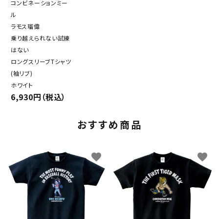
コンビネーションミー
ル
ラモス瑠偉
乗り越えられない試練
はない
ロングスリーブTシャツ
(袖リブ)
ホワイト
6,930円（税込）
おすすめ商品
favorite
favorite