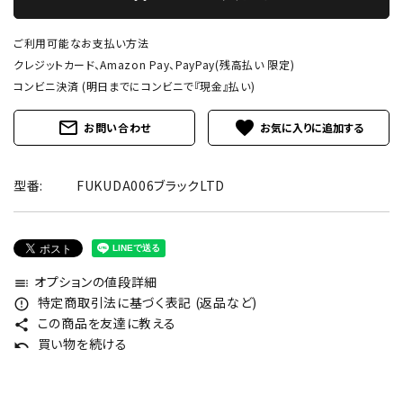
ご利用可能なお支払い方法
クレジットカード、Amazon Pay、PayPay(残高払い 限定)
コンビニ決済 (明日までにコンビニで『現金』払い)
mail_outline
favorite
お問い合わせ
型番:
FUKUDA006ブラックLTD
オプションの値段詳細
toc
特定商取引法に基づく表記 (返品など)
error_outline
この商品を友達に教える
share
買い物を続ける
undo