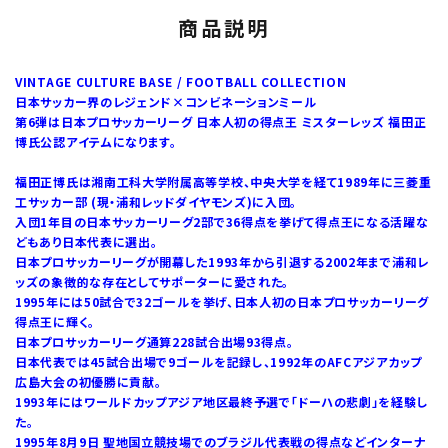
商品説明
VINTAGE CULTURE BASE / FOOTBALL COLLECTION
日本サッカー界のレジェンド×コンビネーションミール
第6弾は日本プロサッカーリーグ 日本人初の得点王 ミスターレッズ 福田正
博氏公認アイテムになります。
福田正博氏は湘南工科大学附属高等学校、中央大学を経て1989年に三菱重
工サッカー部 (現・浦和レッドダイヤモンズ)に入団。
入団1年目の日本サッカーリーグ2部で36得点を挙げて得点王になる活躍な
どもあり日本代表に選出。
日本プロサッカーリーグが開幕した1993年から引退する2002年まで浦和レ
ッズの象徴的な存在としてサポーターに愛された。
1995年には50試合で32ゴールを挙げ、日本人初の日本プロサッカーリーグ
得点王に輝く。
日本プロサッカーリーグ通算228試合出場93得点。
日本代表では45試合出場で9ゴールを記録し、1992年のAFCアジアカップ
広島大会の初優勝に貢献。
1993年にはワールドカップアジア地区最終予選で「ドーハの悲劇」を経験し
た。
1995年8月9日 聖地国立競技場でのブラジル代表戦の得点などインターナ