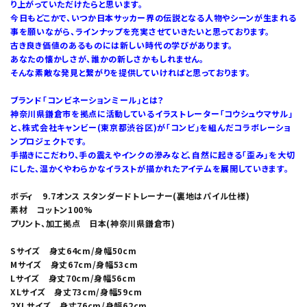
り上がっていただけたらと思います。
今日もどこかで、いつか日本サッカー界の伝説となる人物やシーンが生まれる
事を願いながら、ラインナップを充実させていきたいと思っております。
古き良き価値のあるものには新しい時代の学びがあります。
あなたの懐かしさが、誰かの新しさかもしれません。
そんな素敵な発見と繋がりを提供していければと思っております。
ブランド「コンビネーションミール」とは？
神奈川県鎌倉市を拠点に活動しているイラストレーター「コウシュウマサル」
と、株式会社キャンビー(東京都渋谷区)が「コンビ」を組んだコラボレーショ
ンプロジェクトです。
手描きにこだわり、手の震えやインクの滲みなど、自然に起きる「歪み」を大切
にした、温かくやわらかなイラストが描かれたアイテムを展開していきます。
ボディ 9.7オンス スタンダードトレーナー(裏地はパイル仕様)
素材 コットン100%
プリント、加工拠点 日本(神奈川県鎌倉市)
Sサイズ 身丈64cm/身幅50cm
Mサイズ 身丈67cm/身幅53cm
Lサイズ 身丈70cm/身幅56cm
XLサイズ 身丈73cm/身幅59cm
2XLサイズ 身丈76cm/身幅62cm