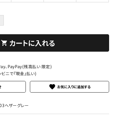
＋
カートに入れる
shopping_cart
ay、PayPay(残高払い 限定)
ンビニで『現金』払い)
favorite
せ
003ヘザーグレー