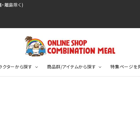
・離島除く)
ラクターから探す
商品群/アイテムから探す
特集ページを
レジェンドプロ野球選手シリーズ
リーブTシャツ
ージ
レジェンドプロレスラーシリーズ
ポロシャツ
特集ページ
ディング事件
球史に残る伝説シリーズ
ンドサッカー選手シリーズ
バッグ
競走馬コレクション
KIDSサイズ
ニメーションコレクション
カジュアルフットボールスタイル