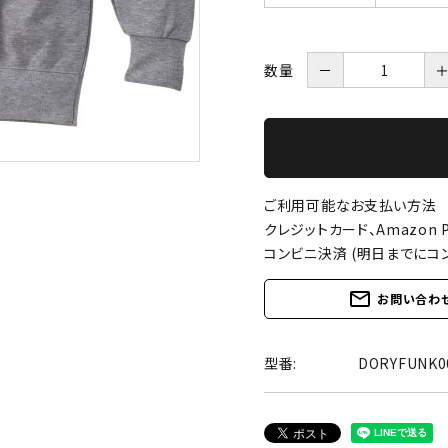
数量
－
ご利用可能なお支払い方法
クレジットカード、Amazon P
コンビニ決済 (明日までにコ
mail_outline
お問い合わ
型番:
DORYFUNK