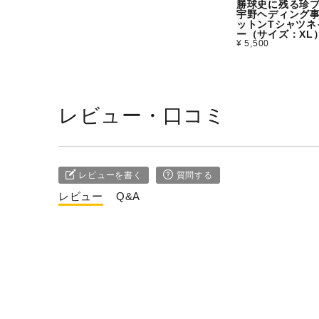
勝球史に残る珍
宇野ヘディング
ットンTシャツネ
ー（サイズ：XL
¥ 5,500
レビュー・口コミ
レビューを書く
質問する
レビュー
Q&A