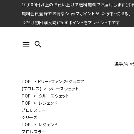
10,000円以上のお買い上げで送料無料でお届けします(沖縄
無料会員登録でお得なショップポイントが「たまる・使える」
今だけ初回購入時に500ポイントをプレゼント中です
menu
search
選手/キャ
TOP
>
ドリー・ファンク・ジュニア
プロ野球選手コレクション
Tシャツ
特集ページ
名球会
ロングス
特集ペ
(プロレス)
>
クルースウェット
ウォーレン･クロマティ
宇野ヘ
TOP
>
クルースウェット
TOP
>
レジェンド
日本プロサッカー選手会シリーズ
パーカー
レジェ
トート
プロレスラー
特集ページ
シリーズ
競走馬コレクション
TOP
>
レジェンド
水泳競技選手コレクション
期間限定販売アイテム
ジャパ
プロレスラー