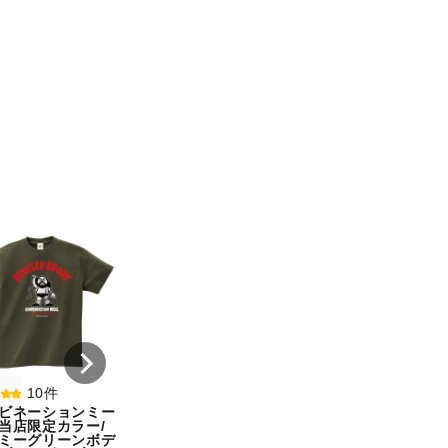
8件
7件
コンビネーションミー
コンビネーション
ル宇野勝球史に残る珍
ル【期間限定販売
プレー宇野ヘディング
テム】初代タイガ
事件コットンTシャツ
スクTIGERコット
オートミール（サイ
シャツホワイト（
ズ：M）
ズ：XXL）
¥ 5,500
¥ 5,500
10件
ビネーションミー
当店限定カラー/
ミーグリーンボデ