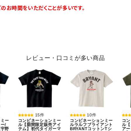
のお時間をいただくことが多いです。
レビュー・口コミが多い商品
15件
10件
ンミー
コンビネーションミー
コンビネーションミー
コン
ー/
ル【期間限定販売アイ
ルラルフブライアント
ル【
】宇野
テム】初代タイガーマ
BRYANTコットンTシ
アー