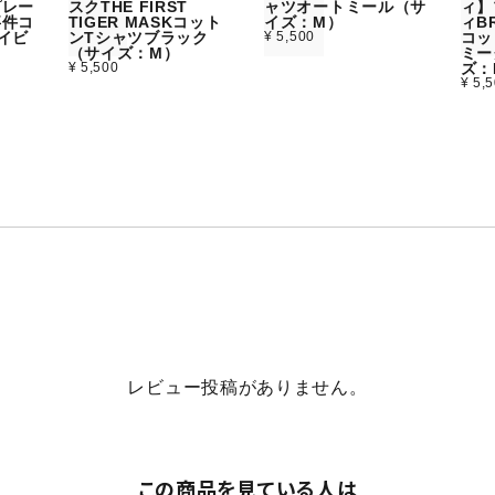
プレー
スクTHE FIRST
ャツオートミール（サ
ィ】
事件コ
TIGER MASKコット
イズ：M）
ィBR
イビ
ンTシャツブラック
¥ 5,500
コッ
）
（サイズ：M）
ミー
¥ 5,500
ズ：
¥ 5,
レビュー投稿がありません。
この商品を見ている人は