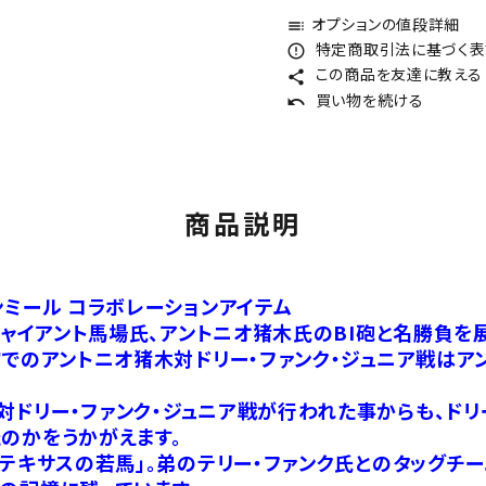
オプションの値段詳細
toc
特定商取引法に基づく表記
error_outline
この商品を友達に教える
share
買い物を続ける
undo
商品説明
ンミール コラボレーションアイテム
ジャイアント馬場氏、アントニオ猪木氏のBI砲と名勝負を
館でのアントニオ猪木対ドリー・ファンク・ジュニア戦は
ドリー・ファンク・ジュニア戦が行われた事からも、ドリ
のかをうかがえます。
テキサスの若馬」。弟のテリー・ファンク氏とのタッグチー