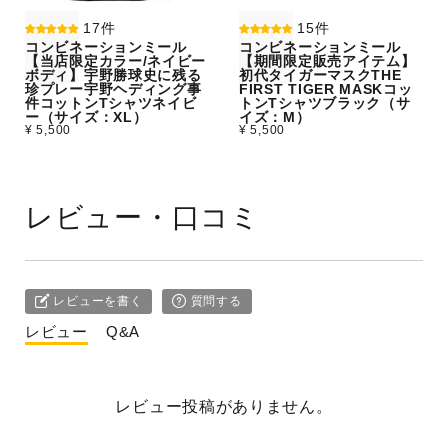
17件
15件
コンビネーションミール
コンビネーションミール
【当店限定カラー/ネイビー
【期間限定販売アイテム】
ボディ】宇野勝球史に残る
初代タイガーマスクTHE
珍プレー宇野ヘディング事
FIRST TIGER MASKコッ
件コットンTシャツネイビ
トンTシャツブラック（サ
ー（サイズ：XL）
イズ：M）
¥ 5,500
¥ 5,500
レビュー・口コミ
レビューを書く
質問する
レビュー
Q&A
レビュー投稿がありません。