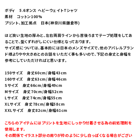
ボディ 5.6オンス ヘビーウェイトTシャツ
素材 コットン100%
プリント、加工拠点 日本(神奈川県鎌倉市)
ほど良い生地の厚みと、左右両肩ラインから首後ろまでテープ処理をしてあ
ることで、型くずれがしにくい仕様となっております。
サイズ感については、基本的には日本のメンズサイズで、他のアパレルブラン
ド様よりやや大きめとのお話をいただく事も多いので、下記の身丈と身幅を
参考にしていただければと思います。
150サイズ 身丈60cm/身幅43cm
160サイズ 身丈63cm/身幅46cm
Sサイズ 身丈66cm/身幅49cm
Mサイズ 身丈70cm/身幅52cm
Lサイズ 身丈74cm/身幅55cm
XLサイズ 身丈78cm/身幅58cm
XXLサイズ 身丈82cm/身幅61cm
こちらのアイテムにはプリントを生地にしっかり付着させる為の前処理剤を
使用します。
その関係でイラスト部分の周りが枠のように少し白っぽくなる場合がござい