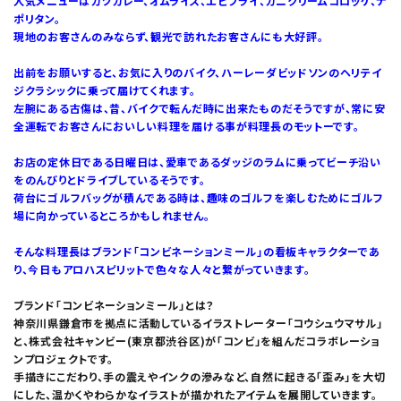
人気メニューはカツカレー、オムライス、エビフライ、カニクリームコロッケ、ナ
ポリタン。
現地のお客さんのみならず、観光で訪れたお客さんにも大好評。
出前をお願いすると、お気に入りのバイク、ハーレーダビッドソンのヘリテイ
ジクラシックに乗って届けてくれます。
左腕にある古傷は、昔、バイクで転んだ時に出来たものだそうですが、常に安
全運転でお客さんにおいしい料理を届ける事が料理長のモットーです。
お店の定休日である日曜日は、愛車であるダッジのラムに乗ってビーチ沿い
をのんびりとドライブしているそうです。
荷台にゴルフバッグが積んである時は、趣味のゴルフを楽しむためにゴルフ
場に向かっているところかもしれません。
そんな料理長はブランド「コンビネーションミール」の看板キャラクターであ
り、今日もアロハスピリットで色々な人々と繋がっていきます。
ブランド「コンビネーションミール」とは？
神奈川県鎌倉市を拠点に活動しているイラストレーター「コウシュウマサル」
と、株式会社キャンビー(東京都渋谷区)が「コンビ」を組んだコラボレーショ
ンプロジェクトです。
手描きにこだわり、手の震えやインクの滲みなど、自然に起きる「歪み」を大切
にした、温かくやわらかなイラストが描かれたアイテムを展開していきます。