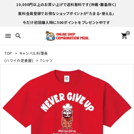
10,000円以上のお買い上げで送料無料です(沖縄・離島除く)
無料会員登録でお得なショップポイントが「たまる・使える」
今だけ初回購入時に500ポイントをプレゼント中です
0
menu
search
shopping_cart
TOP
>
キャンベル料理長
(ハワイの定食屋)
>
Tシャツ