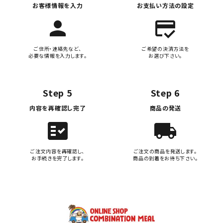
お客様情報を入力
お支払い方法の設定
person
credit_score
ご住所・連絡先など、
ご希望の決済方法を
必要な情報を入力します。
お選び下さい。
Step 5
Step 6
内容を再確認し完了
商品の発送
fact_check
local_shipping
ご注文内容を再確認し、
ご注文の商品を発送します。
お手続きを完了します。
商品の到着をお待ち下さい。