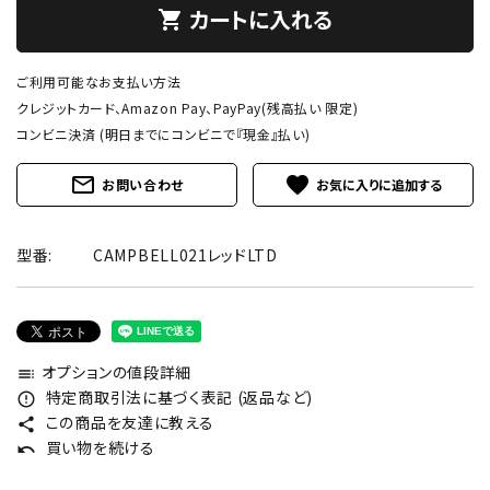
カートに入れる
shopping_cart
ご利用可能なお支払い方法
クレジットカード、Amazon Pay、PayPay(残高払い 限定)
コンビニ決済 (明日までにコンビニで『現金』払い)
mail_outline
favorite
お問い合わせ
型番:
CAMPBELL021レッドLTD
オプションの値段詳細
toc
特定商取引法に基づく表記 (返品など)
error_outline
この商品を友達に教える
share
買い物を続ける
undo