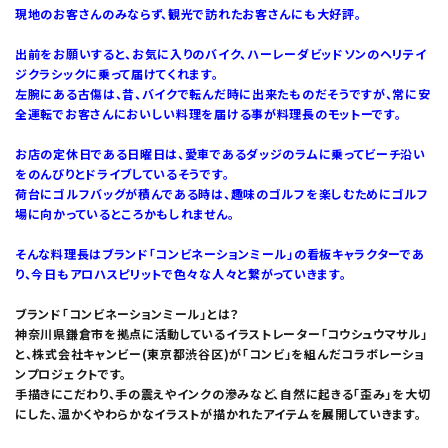
現地のお客さんのみならず、観光で訪れたお客さんにも大好評。
出前をお願いすると、お気に入りのバイク、ハーレーダビッドソンのヘリテイ
ジクラシックに乗って届けてくれます。
左腕にある古傷は、昔、バイクで転んだ時に出来たものだそうですが、常に安
全運転でお客さんにおいしい料理を届ける事が料理長のモットーです。
お店の定休日である日曜日は、愛車であるダッジのラムに乗ってビーチ沿い
をのんびりとドライブしているそうです。
荷台にゴルフバッグが積んである時は、趣味のゴルフを楽しむためにゴルフ
場に向かっているところかもしれません。
そんな料理長はブランド「コンビネーションミール」の看板キャラクターであ
り、今日もアロハスピリットで色々な人々と繋がっていきます。
ブランド「コンビネーションミール」とは？
神奈川県鎌倉市を拠点に活動しているイラストレーター「コウシュウマサル」
と、株式会社キャンビー(東京都渋谷区)が「コンビ」を組んだコラボレーショ
ンプロジェクトです。
手描きにこだわり、手の震えやインクの滲みなど、自然に起きる「歪み」を大切
にした、温かくやわらかなイラストが描かれたアイテムを展開していきます。