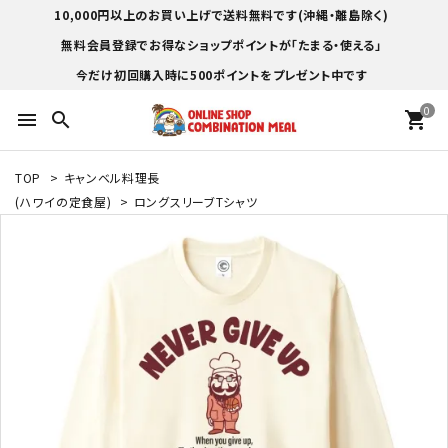
10,000円以上のお買い上げで送料無料です(沖縄・離島除く)
無料会員登録でお得なショップポイントが「たまる・使える」
今だけ初回購入時に500ポイントをプレゼント中です
0
menu
search
shopping_cart
TOP
>
キャンベル料理長
(ハワイの定食屋)
>
ロングスリーブTシャツ