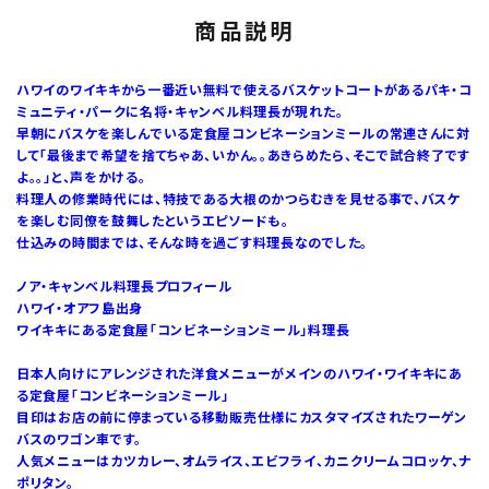
商品説明
ハワイのワイキキから一番近い無料で使えるバスケットコートがあるパキ・コ
ミュニティ・パークに名将・キャンベル料理長が現れた。
早朝にバスケを楽しんでいる定食屋コンビネーションミールの常連さんに対
して「最後まで希望を捨てちゃあ、いかん。。あきらめたら、そこで試合終了です
よ。。」と、声をかける。
料理人の修業時代には、特技である大根のかつらむきを見せる事で、バスケ
を楽しむ同僚を鼓舞したというエピソードも。
仕込みの時間までは、そんな時を過ごす料理長なのでした。
ノア・キャンベル料理長プロフィール
ハワイ・オアフ島出身
ワイキキにある定食屋「コンビネーションミール」料理長
日本人向けにアレンジされた洋食メニューがメインのハワイ・ワイキキにあ
る定食屋「コンビネーションミール」
目印はお店の前に停まっている移動販売仕様にカスタマイズされたワーゲン
バスのワゴン車です。
人気メニューはカツカレー、オムライス、エビフライ、カニクリームコロッケ、ナ
ポリタン。