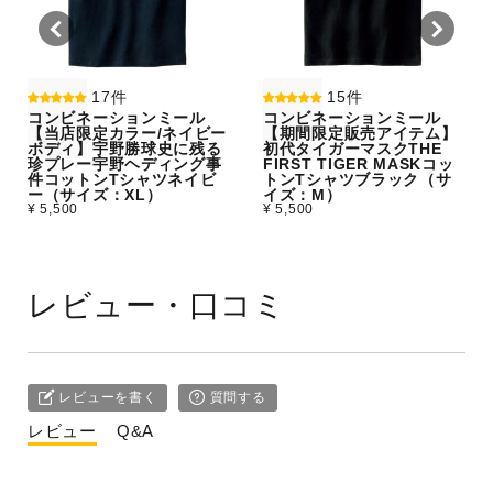
17件
15件
コンビネーションミール
コンビネーションミール
【当店限定カラー/ネイビー
【期間限定販売アイテム】
ボディ】宇野勝球史に残る
初代タイガーマスクTHE
珍プレー宇野ヘディング事
FIRST TIGER MASKコッ
件コットンTシャツネイビ
トンTシャツブラック（サ
ー（サイズ：XL）
イズ：M）
¥ 5,500
¥ 5,500
レビュー・口コミ
レビューを書く
質問する
レビュー
Q&A