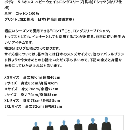
ボディ 5.6オンス ヘビーウェイトロングスリーブ(長袖)Tシャツ(袖リブ仕
様)
素材 コットン100%
プリント、加工拠点 日本(神奈川県鎌倉市)
幅広いシーズンで愛用できる“ロンT”こと、ロングスリーブTシャツ。
トップスとしても、インナーとしても活用することが出来る、非常に使い勝手の
いいアイテムです。
袖部分はリブ仕様となっております。
サイズ感については、基本的には日本のメンズサイズで、他のアパレルブラン
ド様よりやや大きめとのお話をいただく事も多いので、下記の身丈と身幅を
参考にしていただければと思います。
XSサイズ 身丈63cm/身幅46cm
Sサイズ 身丈66cm/身幅49cm
Mサイズ 身丈70cm/身幅52cm
Lサイズ 身丈74cm/身幅55cm
XLサイズ 身丈78cm/身幅58cm
2XLサイズ 身丈82cm/身幅61cm