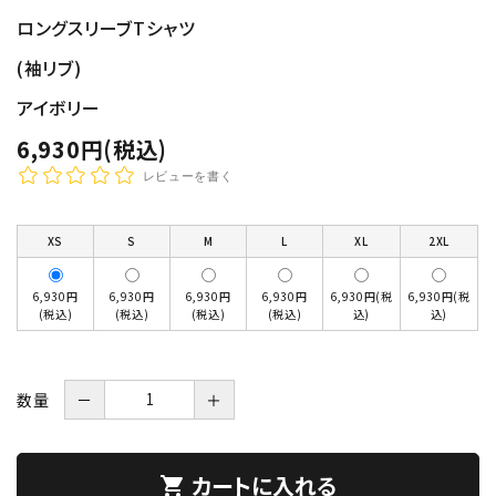
ロングスリーブTシャツ
(袖リブ)
アイボリー
6,930円(税込)
レビューを書く
XS
S
M
L
XL
2XL
6,930円
6,930円
6,930円
6,930円
6,930円(税
6,930円(税
(税込)
(税込)
(税込)
(税込)
込)
込)
数量
－
＋
カートに入れる
shopping_cart