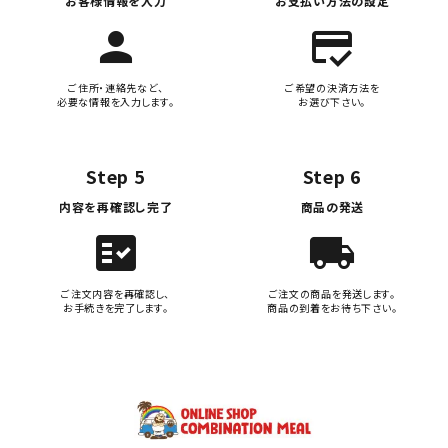
お客様情報を入力
お支払い方法の設定
person
credit_score
ご住所・連絡先など、
ご希望の決済方法を
必要な情報を入力します。
お選び下さい。
Step 5
Step 6
内容を再確認し完了
商品の発送
fact_check
local_shipping
ご注文内容を再確認し、
ご注文の商品を発送します。
お手続きを完了します。
商品の到着をお待ち下さい。