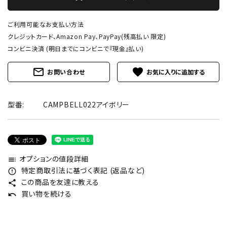
ご利用可能なお支払い方法
クレジットカード、Amazon Pay、PayPay(残高払い 限定)
コンビニ決済 (明日までにコンビニで『現金』払い)
mail_outline
favorite
お問い合わせ
型番:
CAMPBELL022アイボリー
オプションの値段詳細
toc
特定商取引法に基づく表記 (返品など)
error_outline
この商品を友達に教える
share
買い物を続ける
undo